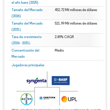
el año base (2025)
Tamaño del Mercado
452.72 Mil millones de dólares
(2026)
Tamaño del Mercado
521.99 Mil millones de dólares
(2031)
Tasa de crecimiento
2.89% CAGR
(2026 - 2031)
Concentración del
Medio
Mercado
Imagen © Mordor Intelligence. El uso requiere atribución según CC BY 4.0.
Jugadores principales
*Nota aclaratoria: los principales jugadores no se ordenaron de un modo