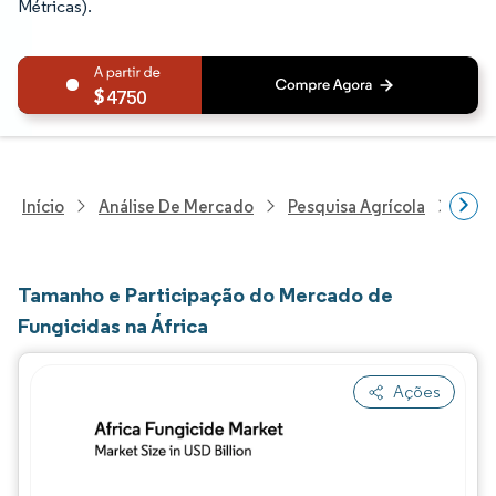
Métricas).
4750
Início
Análise De Mercado
Pesquisa Agrícola
Pesq
Tamanho e Participação do Mercado de
Fungicidas na África
Ações