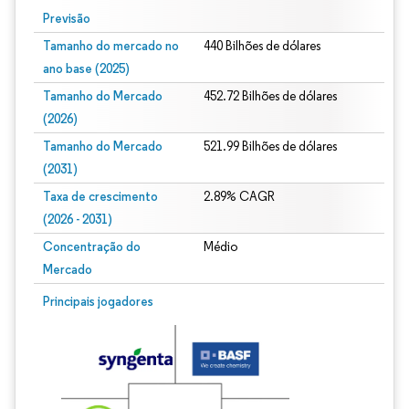
Previsão
Tamanho do mercado no
440 Bilhões de dólares
ano base (2025)
Tamanho do Mercado
452.72 Bilhões de dólares
(2026)
Tamanho do Mercado
521.99 Bilhões de dólares
(2031)
Taxa de crescimento
2.89% CAGR
(2026 - 2031)
Concentração do
Médio
Mercado
Imagem © Mordor Intelligence. O reuso requer atribuição conforme CC BY 4.0.
Principais jogadores