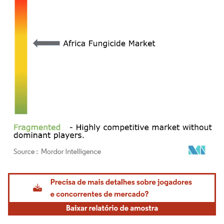
Imagem © Mordor Intelligence. O reuso requer atribuição conforme CC BY 4.0.