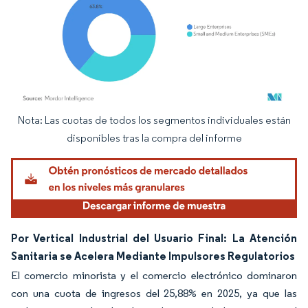
Nota: Las cuotas de todos los segmentos individuales están
Imagen © Mordor Intelligence. El uso requiere atribución según CC BY 4.0.
disponibles tras la compra del informe
Por Vertical Industrial del Usuario Final: La Atención
Sanitaria se Acelera Mediante Impulsores Regulatorios
El comercio minorista y el comercio electrónico dominaron
con una cuota de ingresos del 25,88% en 2025, ya que las