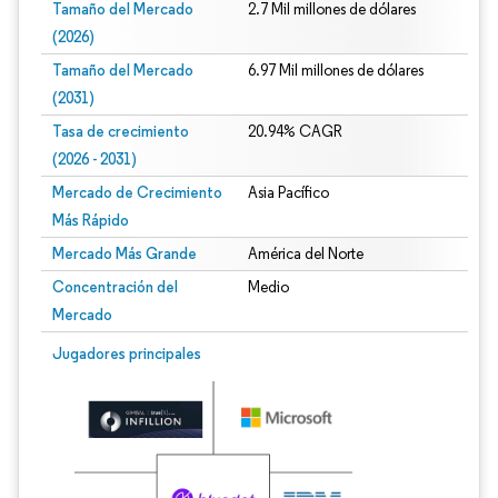
Tamaño del Mercado
2.7 Mil millones de dólares
(2026)
Tamaño del Mercado
6.97 Mil millones de dólares
(2031)
Tasa de crecimiento
20.94% CAGR
(2026 - 2031)
Mercado de Crecimiento
Asia Pacífico
Más Rápido
Mercado Más Grande
América del Norte
Concentración del
Medio
Mercado
Imagen © Mordor Intelligence. El uso requiere atribución según CC BY 4.0.
Jugadores principales