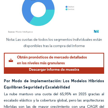
Nota: Las cuotas de todos los segmentos individuales están
Imagen © Mordor Intelligence. El uso requiere atribución según CC BY 4.0.
disponibles tras la compra del informe
Por Modo de Implementación: Los Modelos Híbridos
Equilibran Seguridad y Escalabilidad
La nube mantuvo una cuota del 65,95% en 2025 gracias al
escalado elástico y la cobertura global, pero las arquitecturas
híbridas son las de mayor crecimiento con una CAGR del