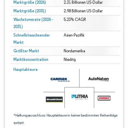
Marktgröße (2026)
2.31 Billionen US-Dollar
Marktgröße (2031)
2.98 Billionen US-Dollar
Wachstumsrate (2026 -
5.23% CAGR
2031)
Schnellstwachsender
Asien-Pazifik
Markt
Größter Markt
Nordamerika
Marktkonzentration
Niedrig
Bild © Mordor Intelligence. Wiederverwendung erfordert Namensnennung gem
Hauptakteure
*Haftungsausschluss: Hauptakteure in keiner bestimmten Reihenfolge
sortiert