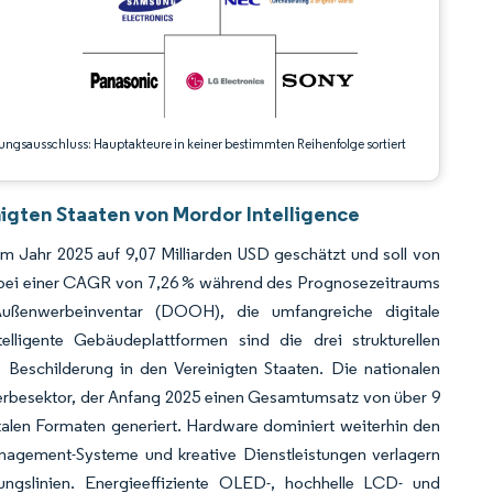
ungsausschluss: Hauptakteure in keiner bestimmten Reihenfolge sortiert
nigten Staaten von Mordor Intelligence
im Jahr 2025 auf 9,07 Milliarden USD geschätzt und soll von
n, bei einer CAGR von 7,26 % während des Prognosezeitraums
ußenwerbeinventar (DOOH), die umfangreiche digitale
lligente Gebäudeplattformen sind die drei strukturellen
 Beschilderung in den Vereinigten Staaten. Die nationalen
rbesektor, der Anfang 2025 einen Gesamtumsatz von über 9
italen Formaten generiert. Hardware dominiert weiterhin den
agement-Systeme und kreative Dienstleistungen verlagern
ungslinien. Energieeffiziente OLED-, hochhelle LCD- und