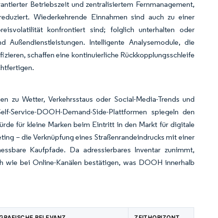
antierter Betriebszeit und zentralisiertem Fernmanagement,
reduziert. Wiederkehrende Einnahmen sind auch zu einer
isvolatilität konfrontiert sind; folglich unterhalten oder
 Außendienstleistungen. Intelligente Analysemodule, die
ieren, schaffen eine kontinuierliche Rückkopplungsschleife
htfertigen.
en zu Wetter, Verkehrsstaus oder Social-Media-Trends und
lf-Service-DOOH-Demand-Side-Plattformen spiegeln den
e für kleine Marken beim Eintritt in den Markt für digitale
ting – die Verknüpfung eines Straßenrandeindrucks mit einer
essbare Kaufpfade. Da adressierbares Inventar zunimmt,
nlich wie bei Online-Kanälen bestätigen, was DOOH innerhalb
GRAFISCHE RELEVANZ
ZEITHORIZONT