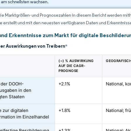
 am schnellsten wachsen.
Die Marktgrößen- und Prognosezahlen in diesem Bericht werden mit
ce erstellt und mit den neuesten verfügbaren Daten und Erkenntnissen
und Erkenntnisse zum Markt für digitale Beschilderu
der Auswirkungen von Treibern
*
(~) % AUSWIRKUNG
GEOGRAFISCH
AUF DIE CAGR-
PROGNOSE
g der DOOH-
+2.1%
National, k
usgaben in den
gten Staaten
 zur digitalen
+1.8%
National; f
rmation im Einzelhandel
elfertige Beschilderung
+1.3%
National; Ak