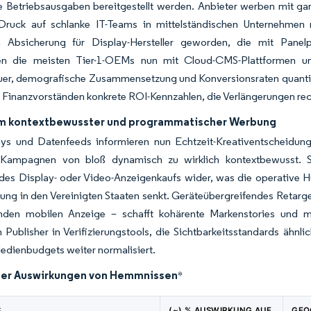
 Betriebsausgaben bereitgestellt werden. Anbieter werben mit gar
ruck auf schlanke IT-Teams in mittelständischen Unternehmen 
en Absicherung für Display-Hersteller geworden, die mit Panelpre
en die meisten Tier-1-OEMs nun mit Cloud-CMS-Plattformen und
er, demografische Zusammensetzung und Konversionsraten quantifiz
Finanzvorständen konkrete ROI-Kennzahlen, die Verlängerungen rec
 kontextbewusster und programmatischer Werbung
ays und Datenfeeds informieren nun Echtzeit-Kreativentscheidung
ampagnen von bloß dynamisch zu wirklich kontextbewusst. Se
es Display- oder Video-Anzeigenkaufs wider, was die operative Hürd
ung in den Vereinigten Staaten senkt. Geräteübergreifendes Retarge
nden mobilen Anzeige – schafft kohärente Markenstories und m
n Publisher in Verifizierungstools, die Sichtbarkeitsstandards äh
Medienbudgets weiter normalisiert.
der Auswirkungen von Hemmnissen
*
S
(~) % AUSWIRKUNG AUF
GEO