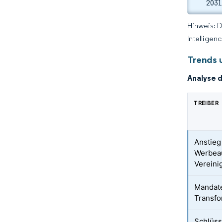
2031
Hinweis: 
Intelligen
Trends 
Analyse 
TREIBER
Anstie
Werbea
Vereini
Mandate
Transfo
Schlüss