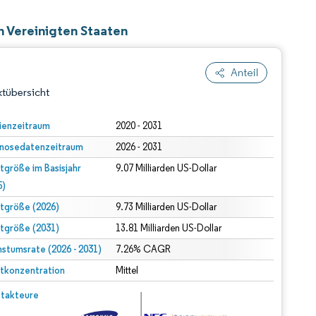
n Vereinigten Staaten
Anteil
tübersicht
ienzeitraum
2020 - 2031
nosedatenzeitraum
2026 - 2031
tgröße im Basisjahr
9.07 Milliarden US-Dollar
5)
tgröße (2026)
9.73 Milliarden US-Dollar
tgröße (2031)
13.81 Milliarden US-Dollar
dert Namensnennung gemäß CC BY 4.0.
stumsrate (2026 - 2031)
7.26% CAGR
tkonzentration
Mittel
© Mordor Intelligence. Wiederverwendung erfordert Namensnennung gemäß CC BY 4.0.
takteure