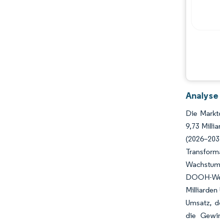
Hauptakteure
Chancen & Aussichten
Branchenentwicklungen
Analyse 
Die Marktg
9,73 Mill
(2026–20
Transform
Wachstums
DOOH-Werb
Milliarden
Umsatz, d
die Gewin