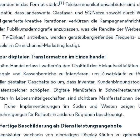
[1]
enden in das Format stärkt.
Telekommunikationsanbieter sind du
l dafür, dass landesweite Glasfaser- und 5G-Netze sowohl durch 
I-generierte kreative Iterationen verkürzen die Kampagneneinrich
der Publikumsdemografie anzupassen, was die Rendite der Werbea
n TV-Einkauf antreiben, werden geräteübergreifendes Frequen
Säule im Omnichannel-Marketing festigt.
zur digitalen Transformation im Einzelhandel
näre Handel erfasst weiterhin den Großteil der Einkaufsaktivitäten
gale und Kassenbereiche zu integrieren, um Zusatzkäufe zu f
dler gestalten Geschäfte so um, dass Inventar, Kundenbindungsto
Datenspeicher schöpfen. Digitale Menütafeln in Schnellrestaura
tten in Lebensmittelgeschäften sind sichtbare Manifestationen de
n. Frühe Implementierungen im Süden und Westen zeigen U
ehmigungen für Rollouts in anderen Regionen beschleunigt.
lfertige Beschilderung als Dienstleistungsangebote
enskäufer wechseln von einmaligen Display-Käufen zu gebündel