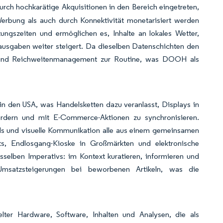
rch hochkarätige Akquisitionen in den Bereich eingetreten,
Werbung als auch durch Konnektivität monetarisiert werden
tungszeiten und ermöglichen es, Inhalte an lokales Wetter,
usgaben weiter steigert. Da dieselben Datenschichten den
z- und Reichweitenmanagement zur Routine, was DOOH als
 in den USA, was Handelsketten dazu veranlasst, Displays in
ördern und mit E-Commerce-Aktionen zu synchronisieren.
ols und visuelle Kommunikation alle aus einem gemeinsamen
nts, Endlosgang-Kioske in Großmärkten und elektronische
sselben Imperativs: im Kontext kuratieren, informieren und
msatzsteigerungen bei beworbenen Artikeln, was die
ter Hardware, Software, Inhalten und Analysen, die als