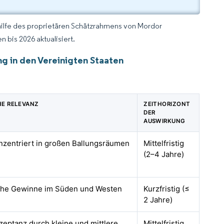
hilfe des proprietären Schätzrahmens von Mordor
 bis 2026 aktualisiert.
ng in den Vereinigten Staaten
E RELEVANZ
ZEITHORIZONT
DER
AUSWIRKUNG
onzentriert in großen Ballungsräumen
Mittelfristig
(2–4 Jahre)
rühe Gewinne im Süden und Westen
Kurzfristig (≤
2 Jahre)
zeptanz durch kleine und mittlere
Mittelfristig