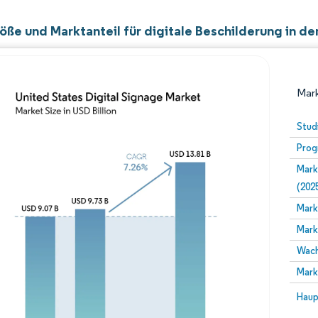
öße und Marktanteil für digitale Beschilderung in de
Mark
Stud
Prog
Mark
(202
Mark
Mark
Bild © Mordor Intelligence. Wiederverwendung erfor
Wach
Mark
Bild 
Haup