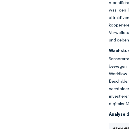
monatliche
was den D
attraktiv
kooperier
Verweildau
und geben 
Wachstum
Sensorarr
bewegen K
Workflow d
Beschilder
nachfolge
investiere
digitaler 
Analyse 
HEMMNI