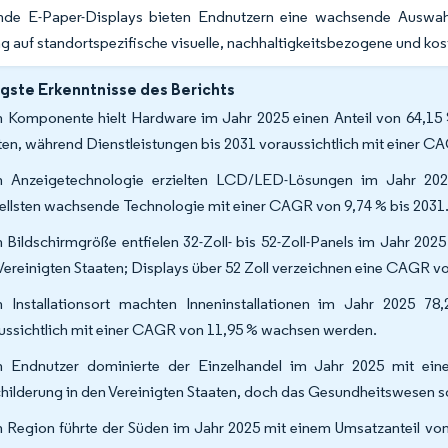
rende E-Paper-Displays bieten Endnutzern eine wachsende Auswah
g auf standortspezifische visuelle, nachhaltigkeitsbezogene und ko
gste Erkenntnisse des Berichts
 Komponente hielt Hardware im Jahr 2025 einen Anteil von 64,15 %
ten, während Dienstleistungen bis 2031 voraussichtlich mit einer 
 Anzeigetechnologie erzielten LCD/LED-Lösungen im Jahr 20
ellsten wachsende Technologie mit einer CAGR von 9,74 % bis 2031
 Bildschirmgröße entfielen 32-Zoll- bis 52-Zoll-Panels im Jahr 2025
Vereinigten Staaten; Displays über 52 Zoll verzeichnen eine CAGR v
 Installationsort machten Inneninstallationen im Jahr 2025 7
ussichtlich mit einer CAGR von 11,95 % wachsen werden.
 Endnutzer dominierte der Einzelhandel im Jahr 2025 mit eine
hilderung in den Vereinigten Staaten, doch das Gesundheitswesen 
 Region führte der Süden im Jahr 2025 mit einem Umsatzanteil von