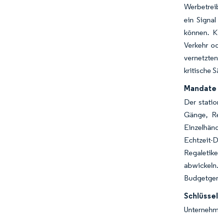
Werbetreib
ein Signa
können. K
Verkehr o
vernetzte
kritische 
Mandate 
Der statio
Gänge, Re
Einzelhän
Echtzeit-
Regaletike
abwickel
Budgetgen
Schlüsse
Unternehm