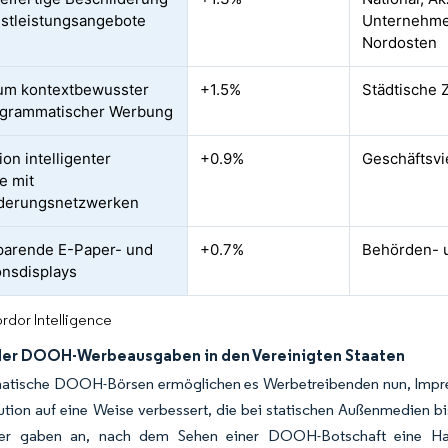
nstleistungsangebote
Unternehme
Nordosten
um kontextbewusster
+1.5%
Städtische 
ogrammatischer Werbung
ion intelligenter
+0.9%
Geschäftsvi
e mit
lderungsnetzwerken
parende E-Paper- und
+0.7%
Behörden- 
onsdisplays
rdor Intelligence
der DOOH-Werbeausgaben in den Vereinigten Staaten
tische DOOH-Börsen ermöglichen es Werbetreibenden nun, Impress
ution auf eine Weise verbessert, die bei statischen Außenmedien bis
her gaben an, nach dem Sehen einer DOOH-Botschaft eine H