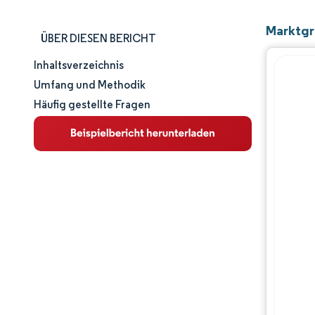
Marktgr
ÜBER DIESEN BERICHT
Inhaltsverzeichnis
Marktgröße und -anteil
Umfang und Methodik
Häufig gestellte Fragen
Marktanalyse
Trends und Einblicke
Segmentanalyse
Geografische Analyse
Regulatorisches Umfeld
Wertschöpfungskettenanalyse
Wettbewerbslandschaft