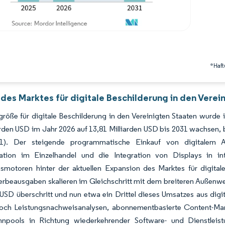
*Haft
des Marktes für digitale Beschilderung in den Verei
röße für digitale Beschilderung in den Vereinigten Staaten wurde 
iarden USD im Jahr 2026 auf 13,81 Milliarden USD bis 2031 wachse
31). Der steigende programmatische Einkauf von digitalem A
ation im Einzelhandel und die Integration von Displays in inte
motoren hinter der aktuellen Expansion des Marktes für digitale
eausgaben skalieren im Gleichschritt mit dem breiteren Außenwe
 USD überschritt und nun etwa ein Drittel dieses Umsatzes aus dig
och Leistungsnachweisanalysen, abonnementbasierte Content-Man
npools in Richtung wiederkehrender Software- und Dienstleist