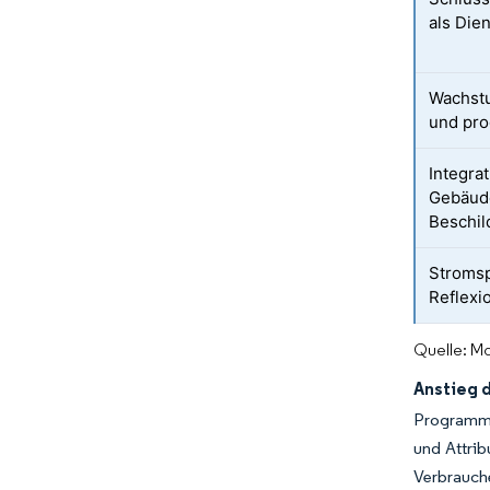
als Die
Wachst
und pr
Integrat
Gebäud
Beschi
Stroms
Reflexi
Quelle: Mo
Anstieg 
Programma
und Attrib
Verbrauc