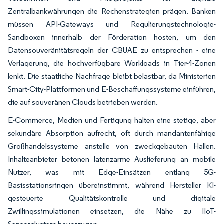
Zentralbankwährungen die Rechenstrategien prägen. Banken
müssen API-Gateways und Regulierungstechnologie-
Sandboxen innerhalb der Förderation hosten, um den
Datensouveränitätsregeln der CBUAE zu entsprechen - eine
Verlagerung, die hochverfügbare Workloads in Tier-4-Zonen
lenkt. Die staatliche Nachfrage bleibt belastbar, da Ministerien
Smart-City-Plattformen und E-Beschaffungssysteme einführen,
die auf souveränen Clouds betrieben werden.
E-Commerce, Medien und Fertigung halten eine stetige, aber
sekundäre Absorption aufrecht, oft durch mandantenfähige
Großhandelssysteme anstelle von zweckgebauten Hallen.
Inhalteanbieter betonen latenzarme Auslieferung an mobile
Nutzer, was mit Edge-Einsätzen entlang 5G-
Basisstationsringen übereinstimmt, während Hersteller KI-
gesteuerte Qualitätskontrolle und digitale
Zwillingssimulationen einsetzen, die Nähe zu IIoT-