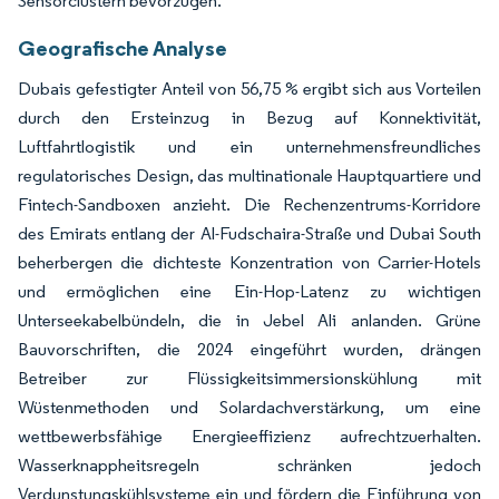
Sensorclustern bevorzugen.
Geografische Analyse
Dubais gefestigter Anteil von 56,75 % ergibt sich aus Vorteilen
durch den Ersteinzug in Bezug auf Konnektivität,
Luftfahrtlogistik und ein unternehmensfreundliches
regulatorisches Design, das multinationale Hauptquartiere und
Fintech-Sandboxen anzieht. Die Rechenzentrums-Korridore
des Emirats entlang der Al-Fudschaira-Straße und Dubai South
beherbergen die dichteste Konzentration von Carrier-Hotels
und ermöglichen eine Ein-Hop-Latenz zu wichtigen
Unterseekabelbündeln, die in Jebel Ali anlanden. Grüne
Bauvorschriften, die 2024 eingeführt wurden, drängen
Betreiber zur Flüssigkeitsimmersionskühlung mit
Wüstenmethoden und Solardachverstärkung, um eine
wettbewerbsfähige Energieeffizienz aufrechtzuerhalten.
Wasserknappheitsregeln schränken jedoch
Verdunstungskühlsysteme ein und fördern die Einführung von