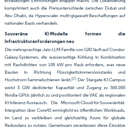
erstklassigen Einrichtungen knapper macht. Die Lokalisierung
komprimiert auch die Preisunterschiede zwischen Dubai und
Abu Dhabi, da Hyperscaler multi-gigawatt-Beschaffungen auf
nationaler Basis verhandeln.
Souveräne KI-Modelle formen die
Infrastrukturanforderungen neu
Die mehrsprachige Jais-LLM-Familie von G42 läuft auf Condor-
Galaxy-Systemen, die wasserseitige Kühlung in Kombination
mit Rachdichten von 100 kW pro Rack erfordern, was neue
Bauten in Richtung Flüssigkeitsimmersionstanks und
[2]
Hochstrom-Sammelschienen lenkt.
Der Stargate-KI-Campus
weist 5 GW dedizierter Kapazität und Zugang zu 500.000
Nvidia-GPUs jährlich zu und positioniert die VAE als regionalen
KI-Inferenz-Austausch. Die Microsoft-Cloud-für-Souveränität-
Integration über Core42 ermöglicht es öffentlichen Workloads,
im Land zu verbleiben und gleichzeitig Azure für globale
Redundanz zu nutzen. Gemeinsam veranlassen diese Einsätze