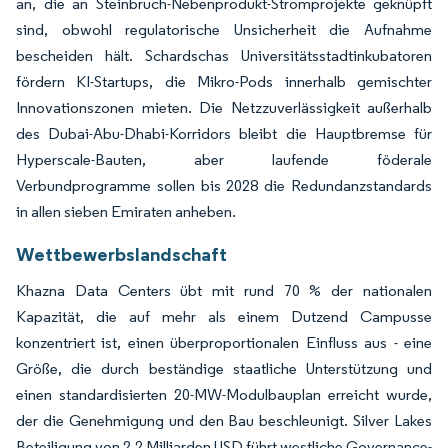
an, die an Steinbruch-Nebenprodukt-Stromprojekte geknüpft
sind, obwohl regulatorische Unsicherheit die Aufnahme
bescheiden hält. Schardschas Universitätsstadtinkubatoren
fördern KI-Startups, die Mikro-Pods innerhalb gemischter
Innovationszonen mieten. Die Netzzuverlässigkeit außerhalb
des Dubai-Abu-Dhabi-Korridors bleibt die Hauptbremse für
Hyperscale-Bauten, aber laufende föderale
Verbundprogramme sollen bis 2028 die Redundanzstandards
in allen sieben Emiraten anheben.
Wettbewerbslandschaft
Khazna Data Centers übt mit rund 70 % der nationalen
Kapazität, die auf mehr als einem Dutzend Campusse
konzentriert ist, einen überproportionalen Einfluss aus - eine
Größe, die durch beständige staatliche Unterstützung und
einen standardisierten 20-MW-Modulbauplan erreicht wurde,
der die Genehmigung und den Bau beschleunigt. Silver Lakes
Beteiligung von 2,2 Milliarden USD führt westliche Governance-