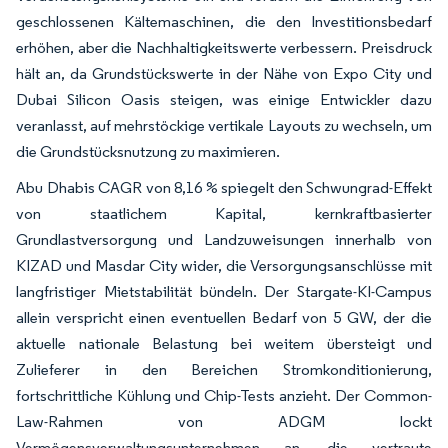
geschlossenen Kältemaschinen, die den Investitionsbedarf
erhöhen, aber die Nachhaltigkeitswerte verbessern. Preisdruck
hält an, da Grundstückswerte in der Nähe von Expo City und
Dubai Silicon Oasis steigen, was einige Entwickler dazu
veranlasst, auf mehrstöckige vertikale Layouts zu wechseln, um
die Grundstücksnutzung zu maximieren.
Abu Dhabis CAGR von 8,16 % spiegelt den Schwungrad-Effekt
von staatlichem Kapital, kernkraftbasierter
Grundlastversorgung und Landzuweisungen innerhalb von
KIZAD und Masdar City wider, die Versorgungsanschlüsse mit
langfristiger Mietstabilität bündeln. Der Stargate-KI-Campus
allein verspricht einen eventuellen Bedarf von 5 GW, der die
aktuelle nationale Belastung bei weitem übersteigt und
Zulieferer in den Bereichen Stromkonditionierung,
fortschrittliche Kühlung und Chip-Tests anzieht. Der Common-
Law-Rahmen von ADGM lockt
Vermögensverwaltungsunternehmen an, die vertraute