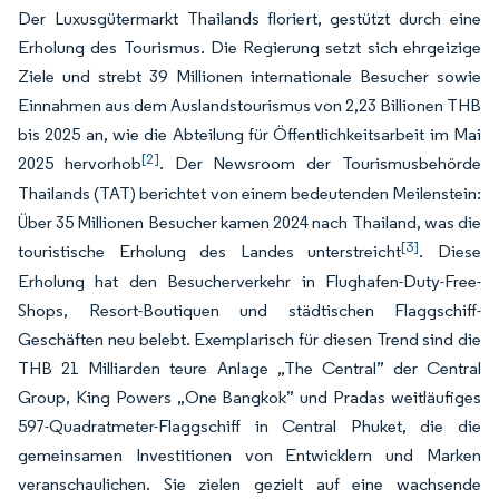
Der Luxusgütermarkt Thailands floriert, gestützt durch eine
Erholung des Tourismus. Die Regierung setzt sich ehrgeizige
Ziele und strebt 39 Millionen internationale Besucher sowie
Einnahmen aus dem Auslandstourismus von 2,23 Billionen THB
bis 2025 an, wie die Abteilung für Öffentlichkeitsarbeit im Mai
[2]
2025 hervorhob
. Der Newsroom der Tourismusbehörde
Thailands (TAT) berichtet von einem bedeutenden Meilenstein:
Über 35 Millionen Besucher kamen 2024 nach Thailand, was die
[3]
touristische Erholung des Landes unterstreicht
. Diese
Erholung hat den Besucherverkehr in Flughafen-Duty-Free-
Shops, Resort-Boutiquen und städtischen Flaggschiff-
Geschäften neu belebt. Exemplarisch für diesen Trend sind die
THB 21 Milliarden teure Anlage „The Central” der Central
Group, King Powers „One Bangkok” und Pradas weitläufiges
597-Quadratmeter-Flaggschiff in Central Phuket, die die
gemeinsamen Investitionen von Entwicklern und Marken
veranschaulichen. Sie zielen gezielt auf eine wachsende