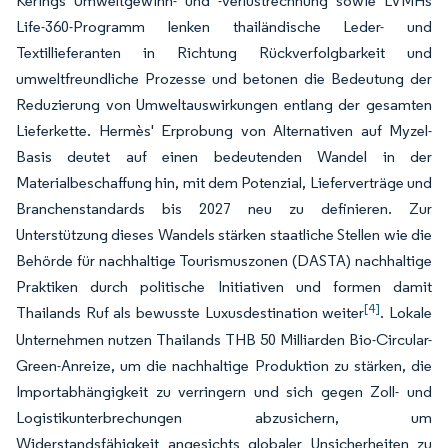
Kerings Umweltgewinn- und -verlustrechnung sowie LVMHs
Life-360-Programm lenken thailändische Leder- und
Textillieferanten in Richtung Rückverfolgbarkeit und
umweltfreundliche Prozesse und betonen die Bedeutung der
Reduzierung von Umweltauswirkungen entlang der gesamten
Lieferkette. Hermès' Erprobung von Alternativen auf Myzel-
Basis deutet auf einen bedeutenden Wandel in der
Materialbeschaffung hin, mit dem Potenzial, Lieferverträge und
Branchenstandards bis 2027 neu zu definieren. Zur
Unterstützung dieses Wandels stärken staatliche Stellen wie die
Behörde für nachhaltige Tourismuszonen (DASTA) nachhaltige
Praktiken durch politische Initiativen und formen damit
[4]
Thailands Ruf als bewusste Luxusdestination weiter
. Lokale
Unternehmen nutzen Thailands THB 50 Milliarden Bio-Circular-
Green-Anreize, um die nachhaltige Produktion zu stärken, die
Importabhängigkeit zu verringern und sich gegen Zoll- und
Logistikunterbrechungen abzusichern, um
Widerstandsfähigkeit angesichts globaler Unsicherheiten zu