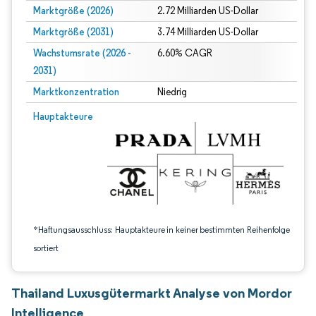
Marktgröße (2026)
2.72 Milliarden US-Dollar
Marktgröße (2031)
3.74 Milliarden US-Dollar
Wachstumsrate (2026 -
6.60% CAGR
2031)
Marktkonzentration
Niedrig
Bild © Mordor Intelligence. Wiederverwendung erfordert Namensnennung gem
Hauptakteure
*Haftungsausschluss: Hauptakteure in keiner bestimmten Reihenfolge
sortiert
Thailand Luxusgütermarkt Analyse von Mordor
Intelligence