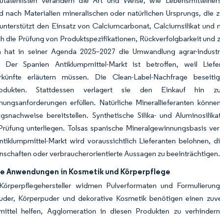
utatenlisten verändern die Art und Weise, wie Lebensmittelherst
 nach Materialien mineralischen oder natürlichen Ursprungs, die 
unterstützt den Einsatz von Calciumcarbonat, Calciumsilikat und n
ch die Prüfung von Produktspezifikationen, Rückverfolgbarkeit un
n hat in seiner Agenda 2025–2027 die Umwandlung agrar-industri
rt. Der Spanien Antiklumpmittel-Markt ist betroffen, weil Li
rkünfte erläutern müssen. Die Clean-Label-Nachfrage beseiti
rodukten. Stattdessen verlagert sie den Einkauf hin 
ungsanforderungen erfüllen. Natürliche Minerallieferanten können
snachweise bereitstellen. Synthetische Silika- und Aluminosilik
Prüfung unterliegen. Tolsas spanische Mineralgewinnungsbasis vers
tiklumpmittel-Markt wird voraussichtlich Lieferanten belohnen, d
schaften oder verbraucherorientierte Aussagen zu beeinträchtigen
e Anwendungen in Kosmetik und Körperpflege
Körperpflegehersteller widmen Pulverformaten und Formulieru
uder, Körperpuder und dekorative Kosmetik benötigen einen zuv
mittel helfen, Agglomeration in diesen Produkten zu verhinde