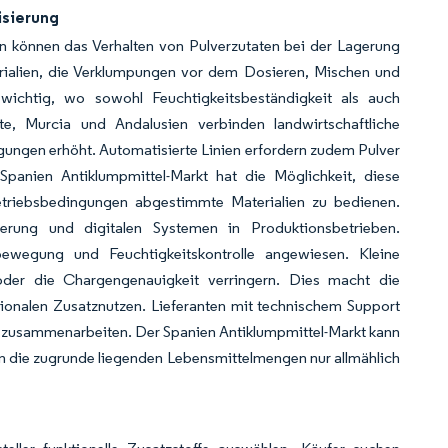
isierung
 können das Verhalten von Pulverzutaten bei der Lagerung
erialien, die Verklumpungen vor dem Dosieren, Mischen und
ichtig, wo sowohl Feuchtigkeitsbeständigkeit als auch
te, Murcia und Andalusien verbinden landwirtschaftliche
gungen erhöht. Automatisierte Linien erfordern zudem Pulver
panien Antiklumpmittel-Markt hat die Möglichkeit, diese
etriebsbedingungen abgestimmte Materialien zu bedienen.
ierung und digitalen Systemen in Produktionsbetrieben.
lbewegung und Feuchtigkeitskontrolle angewiesen. Kleine
der die Chargengenauigkeit verringern. Dies macht die
tionalen Zusatznutzen. Lieferanten mit technischem Support
n zusammenarbeiten. Der Spanien Antiklumpmittel-Markt kann
n die zugrunde liegenden Lebensmittelmengen nur allmählich