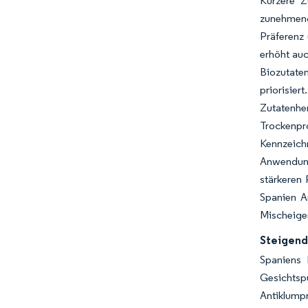
Kürzere Z
zunehmend
Präferenz 
erhöht au
Biozutate
priorisie
Zutatenhe
Trockenp
Kennzeichn
Anwendung
stärkeren 
Spanien An
Mischeigen
Steigend
Spaniens 
Gesichtsp
Antiklump