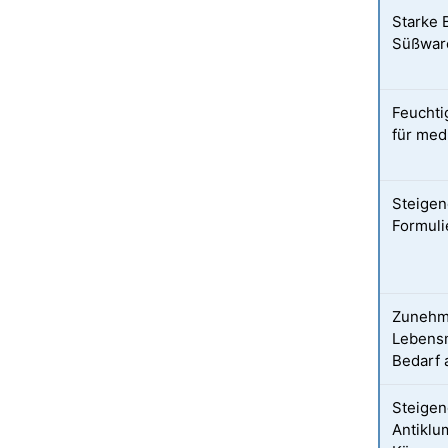
Starke 
Süßwar
Feuchti
für med
Steigen
Formul
Zunehm
Lebensm
Bedarf 
Steige
Antiklu