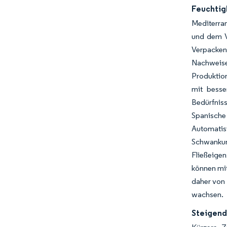
Feuchtig
Mediterra
und dem V
Verpacken
Nachweise
Produktion
mit besse
Bedürfnis
Spanische
Automatis
Schwankun
Fließeigen
können mi
daher von 
wachsen.
Steigend