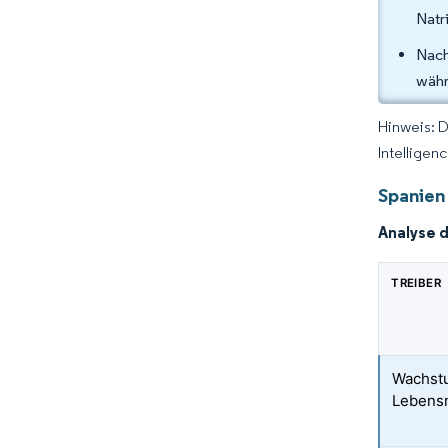
Natr
Nach
währ
Hinweis: 
Intelligen
Spanien
Analyse 
TREIBER
Wachstu
Lebensm