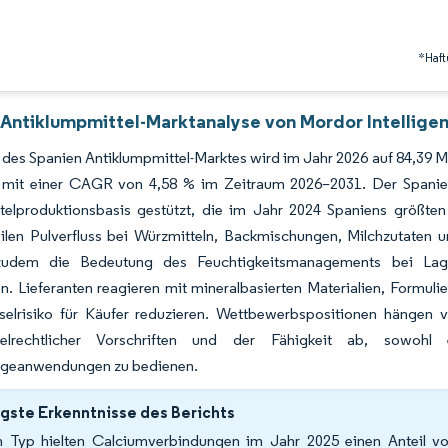
*Haft
 Antiklumpmittel-Marktanalyse von Mordor Intellige
des Spanien Antiklumpmittel-Marktes wird im Jahr 2026 auf 84,39 Mi
, mit einer CAGR von 4,58 % im Zeitraum 2026–2031. Der Spanien
elproduktionsbasis gestützt, die im Jahr 2024 Spaniens größten I
bilen Pulverfluss bei Würzmitteln, Backmischungen, Milchzutaten
zudem die Bedeutung des Feuchtigkeitsmanagements bei Lager
en. Lieferanten reagieren mit mineralbasierten Materialien, Formul
elrisiko für Käufer reduzieren. Wettbewerbspositionen hängen vo
ttelrechtlicher Vorschriften und der Fähigkeit ab, sowohl
egeanwendungen zu bedienen.
gste Erkenntnisse des Berichts
 Typ hielten Calciumverbindungen im Jahr 2025 einen Anteil v