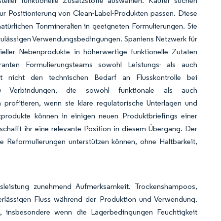
eller funktionelle Zusatzstoffe auswählen. Käufer suchen
zur Positionierung von Clean-Label-Produkten passen. Diese
atürlichen Tonmineralien in geeigneten Formulierungen. Sie
d zulässigen Verwendungsbedingungen. Spaniens Netzwerk für
eller Nebenprodukte in höherwertige funktionelle Zutaten
eferanten Formulierungsteams sowohl Leistungs- als auch
gt nicht den technischen Bedarf an Flusskontrolle bei
zu Verbindungen, die sowohl funktionale als auch
 profitieren, wenn sie klare regulatorische Unterlagen und
atprodukte können in einigen neuen Produktbriefings einer
chafft ihr eine relevante Position in diesem Übergang. Der
ie Reformulierungen unterstützen können, ohne Haltbarkeit,
.
ngsleistung zunehmend Aufmerksamkeit. Trockenshampoos,
erlässigen Fluss während der Produktion und Verwendung.
rn, insbesondere wenn die Lagerbedingungen Feuchtigkeit