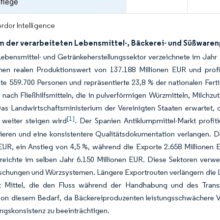
flege
rdor Intelligence
 der verarbeiteten Lebensmittel-, Bäckerei- und Süßware
ebensmittel- und Getränkeherstellungssektor verzeichnete im Jahr
einen realen Produktionswert von 137.188 Millionen EUR und pro
te 559.700 Personen und repräsentierte 23,8 % der nationalen Fert
 nach Fließhilfsmitteln, die in pulverförmigen Würzmitteln, Milc
as Landwirtschaftsministerium der Vereinigten Staaten erwartet,
[1]
 weiter steigen wird
. Der Spanien Antiklumpmittel-Markt profit
sieren und eine konsistentere Qualitätsdokumentation verlangen. 
EUR, ein Anstieg von 4,5 %, während die Exporte 2.658 Millionen 
reichte im selben Jahr 6.150 Millionen EUR. Diese Sektoren verwe
hungen und Würzsystemen. Längere Exportrouten verlängern die Lag
t Mittel, die den Fluss während der Handhabung und des Transpo
t von diesem Bedarf, da Bäckereiproduzenten leistungsschwächere 
ngskonsistenz zu beeinträchtigen.