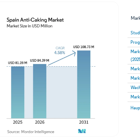
Mark
Stud
Prog
Mark
(202
Mark
Mark
Bild © Mordor Intelligence. Wiederverwendung erfor
Wach
Mark
Bild 
Haup