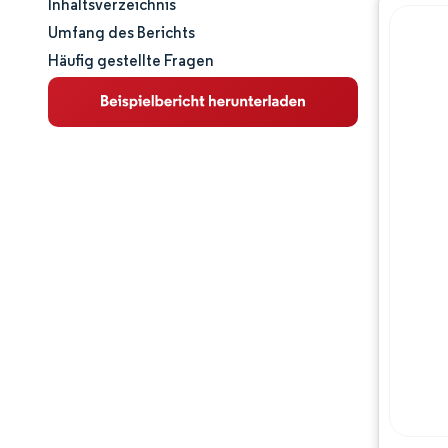
Inhaltsverzeichnis
Marktgröße und -anteil
Umfang des Berichts
Häufig gestellte Fragen
Marktanalyse
Trends und Einblicke
Segmentanalyse
Geografische Analyse
Wettbewerbslandschaft
Hauptakteure
Branchenentwicklungen