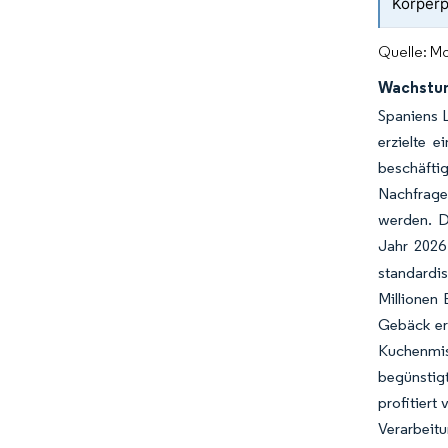
Körperp
Quelle: Mo
Wachstum
Spaniens L
erzielte 
beschäftig
Nachfrage
werden. D
Jahr 2026
standardi
Millionen 
Gebäck er
Kuchenmisc
begünstig
profitier
Verarbeitu