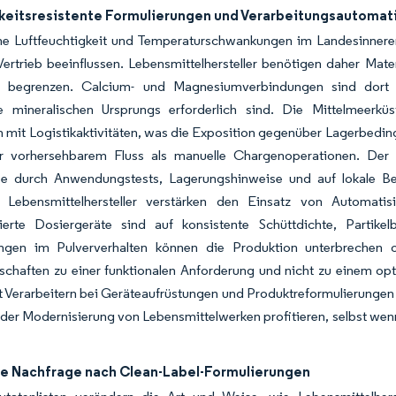
keitsresistente Formulierungen und Verarbeitungsautomat
ne Luftfeuchtigkeit und Temperaturschwankungen im Landesinneren
ertrieb beeinflussen. Lebensmittelhersteller benötigen daher Mat
 begrenzen. Calcium- und Magnesiumverbindungen sind dort w
 mineralischen Ursprungs erforderlich sind. Die Mittelmeerküs
 mit Logistikaktivitäten, was die Exposition gegenüber Lagerbedin
r vorhersehbarem Fluss als manuelle Chargenoperationen. Der S
se durch Anwendungstests, Lagerungshinweise und auf lokale B
 Lebensmittelhersteller verstärken den Einsatz von Automatis
ierte Dosiergeräte sind auf konsistente Schüttdichte, Partike
gen im Pulververhalten können die Produktion unterbrechen o
schaften zu einer funktionalen Anforderung und nicht zu einem op
t Verarbeitern bei Geräteaufrüstungen und Produktreformulierunge
der Modernisierung von Lebensmittelwerken profitieren, selbst wen
e Nachfrage nach Clean-Label-Formulierungen