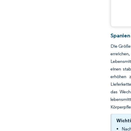
Spanien
Die Größe 
erreichen
Lebensmitt
einen sta
erhöhen 
Lieferkett
das Wechs
lebensmi
Körperpfl
Wichti
Nach