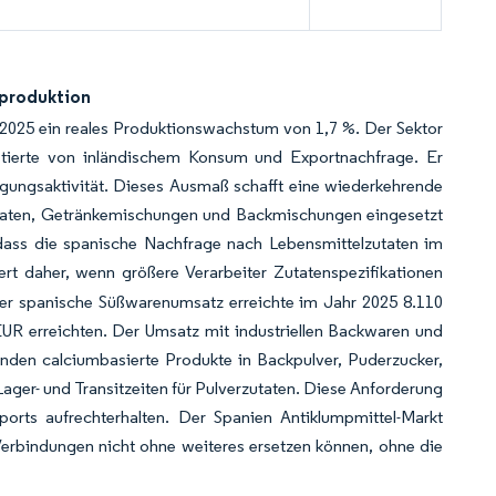
nproduktion
 2025 ein reales Produktionswachstum von 1,7 %. Der Sektor
fitierte von inländischem Konsum und Exportnachfrage. Er
igungsaktivität. Dieses Ausmaß schafft eine wiederkehrende
hzutaten, Getränkemischungen und Backmischungen eingesetzt
 dass die spanische Nachfrage nach Lebensmittelzutaten im
iert daher, wenn größere Verarbeiter Zutatenspezifikationen
Der spanische Süßwarenumsatz erreichte im Jahr 2025 8.110
EUR erreichten. Der Umsatz mit industriellen Backwaren und
nden calciumbasierte Produkte in Backpulver, Puderzucker,
er- und Transitzeiten für Pulverzutaten. Diese Anforderung
rts aufrechterhalten. Der Spanien Antiklumpmittel-Markt
Verbindungen nicht ohne weiteres ersetzen können, ohne die