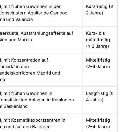
l, mit frühen Gewinnen in den
Kurzfristig (≤
ionsclustern Aguilar de Campoo,
2 Jahre)
na und Valencia
eerküste, Ausstrahlungseffekte auf
Kurz- bis
sien und Murcia
mittelfristig
(≤ 3 Jahre)
l, mit Konzentration auf
Mittelfristig
mmarkt in den
(2–4 Jahre)
andelskorridoren Madrid und
ona
l, mit frühen Gewinnen in
Langfristig (≥
omatisierten Anlagen in Katalonien
4 Jahre)
m Baskenland
l, mit Kosmetikexportzentren in
Mittelfristig
na und auf den Balearen
(2–4 Jahre)