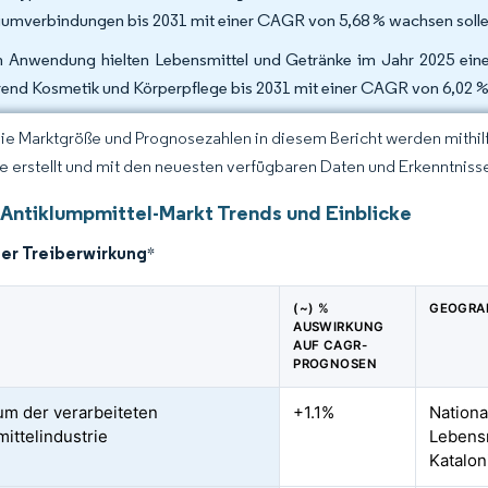
iumverbindungen bis 2031 mit einer CAGR von 5,68 % wachsen solle
 Anwendung hielten Lebensmittel und Getränke im Jahr 2025 eine
end Kosmetik und Körperpflege bis 2031 mit einer CAGR von 6,02 %
Die Marktgröße und Prognosezahlen in diesem Bericht werden mithi
ce erstellt und mit den neuesten verfügbaren Daten und Erkenntnisse
 Antiklumpmittel-Markt Trends und Einblicke
der Treiberwirkung
*
(~) %
GEOGRA
AUSWIRKUNG
AUF CAGR-
PROGNOSEN
m der verarbeiteten
+1.1%
Nationa
ittelindustrie
Lebensm
Katalon