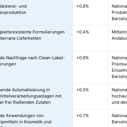
Bäckerei- und
+0.8%
Nationa
enproduktion
Produkt
Barcelo
gkeitsresistente Formulierungen
+0.4%
Mittelm
iterrane Lieferketten
Andalu
de Nachfrage nach Clean-Label-
+0.6%
Nationa
ierungen
Premiu
Einzelh
Barcel
ende Automatisierung in
+0.5%
Nationa
ittelverarbeitungsanlagen mit
hochaut
an frei fließenden Zutaten
und de
nde Anwendungen von
+0.7%
Nationa
mpmitteln in Kosmetik und
Barcelo