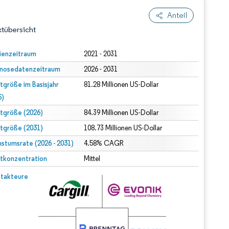
Anteil
tübersicht
ienzeitraum
2021 - 2031
nosedatenzeitraum
2026 - 2031
tgröße im Basisjahr
81.28 Millionen US-Dollar
5)
tgröße (2026)
84.39 Millionen US-Dollar
tgröße (2031)
108.73 Millionen US-Dollar
dert Namensnennung gemäß CC BY 4.0.
stumsrate (2026 - 2031)
4.58% CAGR
tkonzentration
Mittel
© Mordor Intelligence. Wiederverwendung erfordert Namensnennung gemäß CC BY 4.0.
takteure