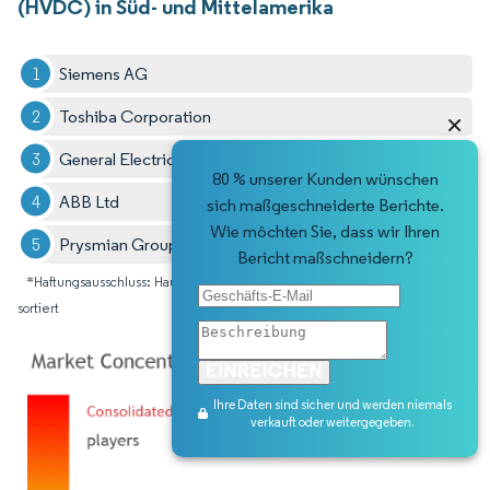
(HVDC) in Süd- und Mittelamerika
Siemens AG
Toshiba Corporation
×
General Electric Company
80 % unserer Kunden wünschen
ABB Ltd
sich maßgeschneiderte Berichte.
Wie möchten Sie, dass wir Ihren
Prysmian Group
Bericht maßschneidern?
*Haftungsausschluss: Hauptakteure in keiner bestimmten Reihenfolge
sortiert
Ihre Daten sind sicher und werden niemals
verkauft oder weitergegeben.