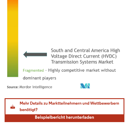
Bild © Mordor Intelligence. Wiederverwendung erfordert Namensnennung gemäß