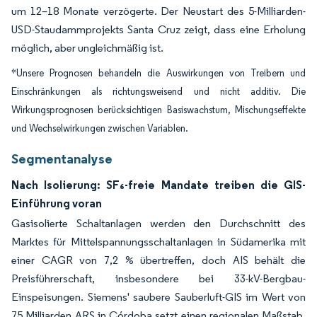
um 12–18 Monate verzögerte. Der Neustart des 5-Milliarden-
USD-Staudammprojekts Santa Cruz zeigt, dass eine Erholung
möglich, aber ungleichmäßig ist.
*Unsere Prognosen behandeln die Auswirkungen von Treibern und
Einschränkungen als richtungsweisend und nicht additiv. Die
Wirkungsprognosen berücksichtigen Basiswachstum, Mischungseffekte
und Wechselwirkungen zwischen Variablen.
Segmentanalyse
Nach Isolierung: SF₆-freie Mandate treiben die GIS-
Einführung voran
Gasisolierte Schaltanlagen werden den Durchschnitt des
Marktes für Mittelspannungsschaltanlagen in Südamerika mit
einer CAGR von 7,2 % übertreffen, doch AIS behält die
Preisführerschaft, insbesondere bei 33-kV-Bergbau-
Einspeisungen. Siemens' saubere Sauberluft-GIS im Wert von
75 Milliarden ARS in Córdoba setzt einen regionalen Maßstab,