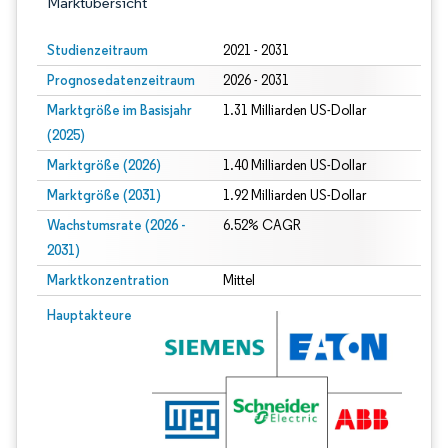
Marktübersicht
Studienzeitraum
2021 - 2031
Prognosedatenzeitraum
2026 - 2031
Marktgröße im Basisjahr
1.31 Milliarden US-Dollar
(2025)
Marktgröße (2026)
1.40 Milliarden US-Dollar
Marktgröße (2031)
1.92 Milliarden US-Dollar
Wachstumsrate (2026 -
6.52% CAGR
2031)
Marktkonzentration
Mittel
Bild © Mordor Intelligence. Wiederverwendung erfordert Namensnennung gem
Hauptakteure