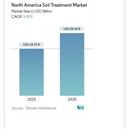
Bild © Mordor Intelligence. Wiederverwendung erfordert Namensnennung gem