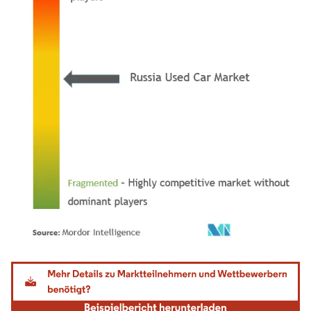
Bild © Mordor Intelligence. Wiederverwendung erfordert Namensnennung gemäß