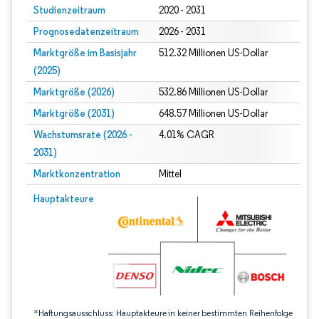
Studienzeitraum
2020 - 2031
Prognosedatenzeitraum
2026 - 2031
Marktgröße im Basisjahr
512.32 Millionen US-Dollar
(2025)
Marktgröße (2026)
532.86 Millionen US-Dollar
Marktgröße (2031)
648.57 Millionen US-Dollar
Wachstumsrate (2026 -
4.01% CAGR
2031)
Marktkonzentration
Mittel
Bild © Mordor Intelligence. Wiederverwendung erfordert Namensnennung gem
Hauptakteure
*Haftungsausschluss: Hauptakteure in keiner bestimmten Reihenfolge