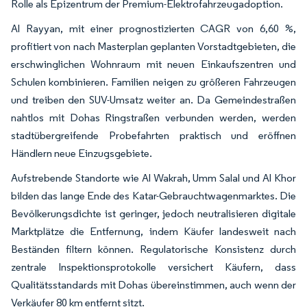
Rolle als Epizentrum der Premium-Elektrofahrzeugadoption.
Al Rayyan, mit einer prognostizierten CAGR von 6,60 %,
profitiert von nach Masterplan geplanten Vorstadtgebieten, die
erschwinglichen Wohnraum mit neuen Einkaufszentren und
Schulen kombinieren. Familien neigen zu größeren Fahrzeugen
und treiben den SUV-Umsatz weiter an. Da Gemeindestraßen
nahtlos mit Dohas Ringstraßen verbunden werden, werden
stadtübergreifende Probefahrten praktisch und eröffnen
Händlern neue Einzugsgebiete.
Aufstrebende Standorte wie Al Wakrah, Umm Salal und Al Khor
bilden das lange Ende des Katar-Gebrauchtwagenmarktes. Die
Bevölkerungsdichte ist geringer, jedoch neutralisieren digitale
Marktplätze die Entfernung, indem Käufer landesweit nach
Beständen filtern können. Regulatorische Konsistenz durch
zentrale Inspektionsprotokolle versichert Käufern, dass
Qualitätsstandards mit Dohas übereinstimmen, auch wenn der
Verkäufer 80 km entfernt sitzt.