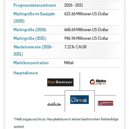
Prognosedatenzeitraum
2026 - 2031
Marktgröße im Basisjahr
623.66 Millionen US-Dollar
(2025)
Marktgröße (2026)
668.64 Millionen US-Dollar
Marktgröße (2031)
946.96 Millionen US-Dollar
Wachstumsrate (2026 -
7.21% CAGR
2031)
Marktkonzentration
Mittel
Bild © Mordor Intelligence. Wiederverwendung erfordert Namensnennung gem
Hauptakteure
*Haftungsausschluss: Hauptakteure in keiner bestimmten Reihenfolge
sortiert