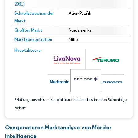
2031)
Schnellstwachsender
Asien-Pazifik
Markt
Größter Markt
Nordamerika
Marktkonzentration
Mittel
Bild © Mordor Intelligence. Wiederverwendung erfordert Namensnennung gem
Hauptakteure
*Haftungsausschluss: Hauptakteure in keiner bestimmten Reihenfolge
sortiert
Oxygenatoren Marktanalyse von Mordor
Intelligence