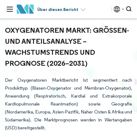
Über diesen Bericht
OXYGENATOREN MARKT: GRÖSSEN- U
ND ANTEILSANALYSE – W
ACHSTUMSTRENDS UND P
ROGNOSE (2026–2031)
Der Oxygenatoren Marktbericht ist segmentiert nach
Produkttyp (Blasen-Oxygenator und Membran-Oxygenator),
Anwendung (Respiratorisch, Kardial und Extrakorporale
Kardiopulmonale Reanimation) sowie Geografie
(Nordamerika, Europa, Asien-Pazifik, Naher Osten & Afrika und
Südamerika). Die Marktprognosen werden in Wertangaben
(USD) bereitgestellt.