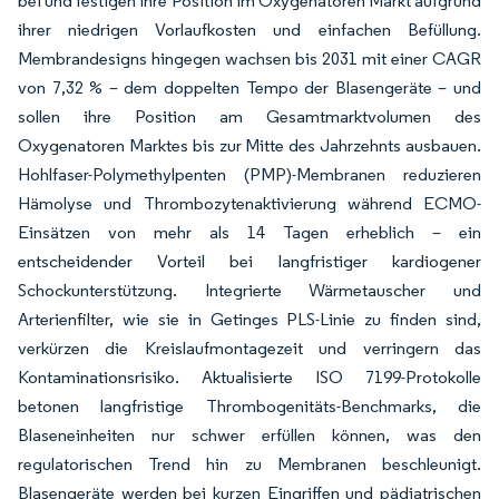
bei und festigen ihre Position im Oxygenatoren Markt aufgrund
ihrer niedrigen Vorlaufkosten und einfachen Befüllung.
Membrandesigns hingegen wachsen bis 2031 mit einer CAGR
von 7,32 % – dem doppelten Tempo der Blasengeräte – und
sollen ihre Position am Gesamtmarktvolumen des
Oxygenatoren Marktes bis zur Mitte des Jahrzehnts ausbauen.
Hohlfaser-Polymethylpenten (PMP)-Membranen reduzieren
Hämolyse und Thrombozytenaktivierung während ECMO-
Einsätzen von mehr als 14 Tagen erheblich – ein
entscheidender Vorteil bei langfristiger kardiogener
Schockunterstützung. Integrierte Wärmetauscher und
Arterienfilter, wie sie in Getinges PLS-Linie zu finden sind,
verkürzen die Kreislaufmontagezeit und verringern das
Kontaminationsrisiko. Aktualisierte ISO 7199-Protokolle
betonen langfristige Thrombogenitäts-Benchmarks, die
Blaseneinheiten nur schwer erfüllen können, was den
regulatorischen Trend hin zu Membranen beschleunigt.
Blasengeräte werden bei kurzen Eingriffen und pädiatrischen