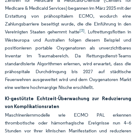
Zentren für Medicare & Medicaid-Dienste (Centers for
Medicare & Medicaid Services) begannen im März 2025 mit der
Erstattung von prähospitalem ECMO, wodurch eine
Zahlungsbarriere beseitigt wurde, die die Einführung in den
[3]
Vereinigten Staaten gehemmt hatte
. Luftrettungsflotten in
Westeuropa und Australien folgen diesem Beispiel und
positionieren portable Oxygenatoren als unverzichtbares
Inventar im Traumabereich. Da Rettungsdienst-Teams
standardisierte Algorithmen erlernen, wird erwartet, dass die
prähospitale Durchdringung bis 2027 auf städtische
Feuerwehren ausgeweitet wird und dem Oxygenatoren Markt
eine weitere hochmargige Nische erschließt.
KI-gestützte Echtzeit-Überwachung zur Reduzierung
von Komplikationsraten
Maschinenlernmodelle wie ECMO PAL erkennen
thrombotische oder hämorrhagische Ereignisse nun 4–6
Stunden vor ihrer klinischen Manifestation und reduzieren