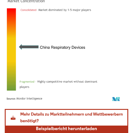
Bild © Mordor Intelligence. Wiederverwendung erfordert Namensnennung gemäß