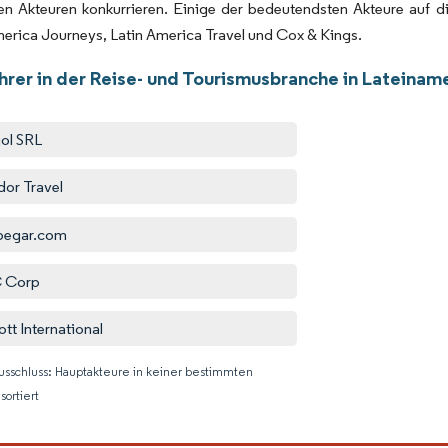
hen Akteuren konkurrieren. Einige der bedeutendsten Akteure auf 
erica Journeys, Latin America Travel und Cox & Kings.
hrer in der Reise- und Tourismusbranche in Lateinam
ol SRL
or Travel
pegar.com
 Corp
ott International
usschluss: Hauptakteure in keiner bestimmten
sortiert
Bild © M