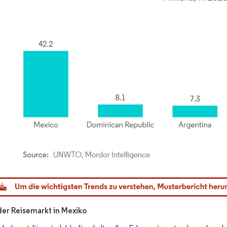
dor Intelligence. Wiederverwendung erfordert Namensnennung gemäß CC BY 4.0.
er Reisemarkt in Mexiko