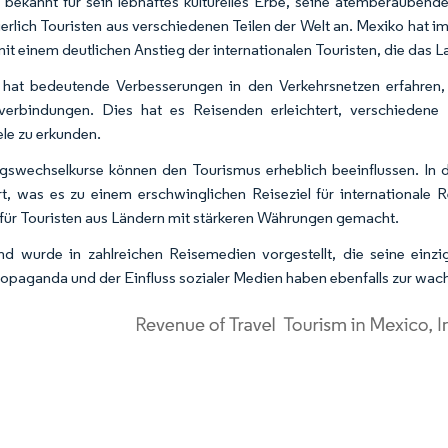
 bekannt für sein lebhaftes kulturelles Erbe, seine atemberaubend
ierlich Touristen aus verschiedenen Teilen der Welt an. Mexiko hat 
 mit einem deutlichen Anstieg der internationalen Touristen, die das 
hat bedeutende Verbesserungen in den Verkehrsnetzen erfahren, 
verbindungen. Dies hat es Reisenden erleichtert, verschieden
ele zu erkunden.
swechselkurse können den Tourismus erheblich beeinflussen. In 
ert, was es zu einem erschwinglichen Reiseziel für internationale
für Touristen aus Ländern mit stärkeren Währungen gemacht.
d wurde in zahlreichen Reisemedien vorgestellt, die seine einzig
paganda und der Einfluss sozialer Medien haben ebenfalls zur wachs