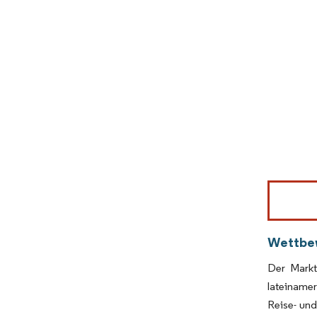
Bild © Mor
Wettbe
Der Markt 
lateinamer
Reise- und