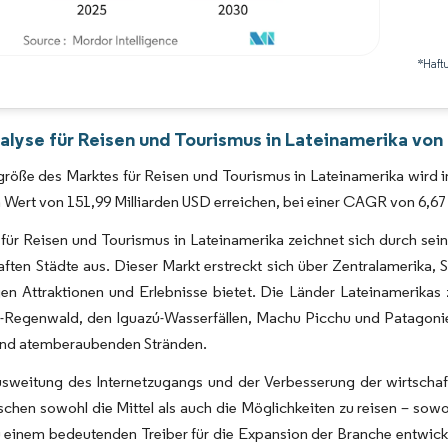
*Haft
Bild © Mordor Intelligence. Wiederverwendung erfordert Namensnennung gemäß 
alyse für Reisen und Tourismus in Lateinamerika von
röße des Marktes für Reisen und Tourismus in Lateinamerika wird im
 Wert von 151,99 Milliarden USD erreichen, bei einer CAGR von 6,
für Reisen und Tourismus in Lateinamerika zeichnet sich durch seine
aften Städte aus. Dieser Markt erstreckt sich über Zentralamerika,
gen Attraktionen und Erlebnisse bietet. Die Länder Lateinamerika
Regenwald, den Iguazú-Wasserfällen, Machu Picchu und Patagonien 
 und atemberaubenden Stränden.
usweitung des Internetzugangs und der Verbesserung der wirtscha
hen sowohl die Mittel als auch die Möglichkeiten zu reisen – sowoh
zu einem bedeutenden Treiber für die Expansion der Branche entwi