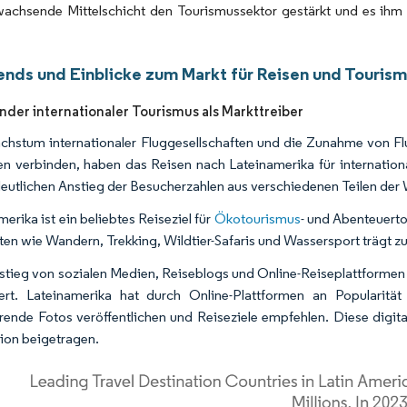
wachsende Mittelschicht den Tourismussektor gestärkt und es ihm 
ends und Einblicke zum Markt für Reisen und Tourism
er internationaler Tourismus als Markttreiber
hstum internationaler Fluggesellschaften und die Zunahme von Flu
n verbinden, haben das Reisen nach Lateinamerika für internation
eutlichen Anstieg der Besucherzahlen aus verschiedenen Teilen der W
erika ist ein beliebtes Reiseziel für
Ökotourismus
- und Abenteuert
äten wie Wandern, Trekking, Wildtier-Safaris und Wassersport trägt 
stieg von sozialen Medien, Reiseblogs und Online-Reiseplattformen 
ert. Lateinamerika hat durch Online-Plattformen an Popularitä
erende Fotos veröffentlichen und Reiseziele empfehlen. Diese dig
ion beigetragen.