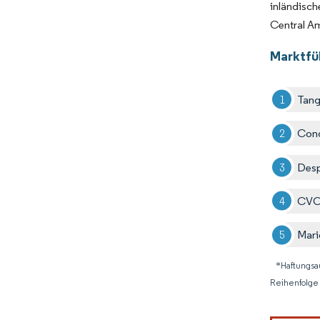
inländisc
Central Am
Marktfü
Tang
Cond
Des
CVC
Mari
*Haftungsa
Reihenfolge 