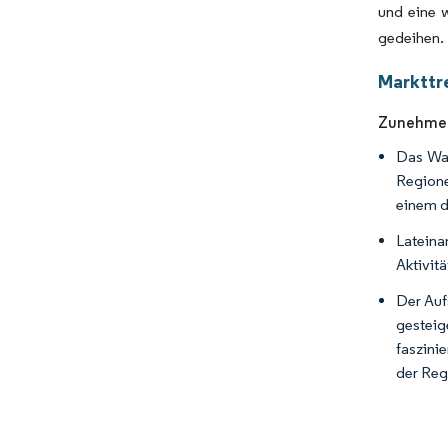
und eine 
gedeihen.
Markttr
Zunehmend
Das Wac
Regione
einem d
Lateinam
Aktivit
Der Auf
gesteig
faszini
der Reg