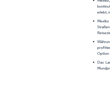
Mexiko,
kontinu
erlebt,
Mexiko 
Straßen
Reisezi
Währung
profiti
Option 
Das Lan
Mundpro