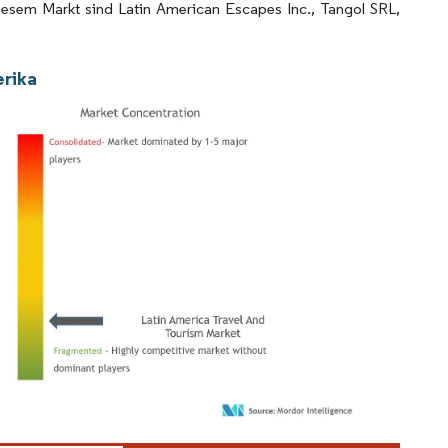
diesem Markt sind Latin American Escapes Inc., Tangol SRL,
erika
ordor Intelligence. Wiederverwendung erfordert Namensnennung gemäß CC BY 4.0.