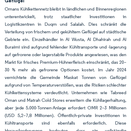
Geflügel
Omans Kühlkettennetz bleibt in ländlichen und Binnenregionen
unterentwickelt, trotz staatlicher Investitionen in
Logistikzentren in Duqm und Salalah. Dies schränkt die
Verteilung von frischem und gekühltem Geflügel auf städtische
Gebiete ein. Einzelhändler in Al Wusta, Al Dhahirah und Al
Buraimi sind aufgrund fehlender Kühltransporte und -lagerung
auf gefrorene oder lagerstabile Produkte angewiesen, was den
Markt für frisches Premium-Hühnerfleisch einschränkt, das 20–
30 % mehr als gefrorene Optionen kostet. Im Jahr 2024
vernichtete die Gemeinde Maskat Tonnen von Geflügel
aufgrund von Temperaturverstößen, was die Risiken schlechter
Kühlkettensysteme verdeutlicht. Unternehmen wie Tabreed
Oman und Matrah Cold Stores erweitern die Kühllagerhaltung,
aber jede 5.000-Tonnen-Anlage erfordert OMR 2–3 Millionen
(USD 5,2–7,8 Millionen). Öffentlich-private Investitionen in
Kühltransporte sind ebenfalls erforderlich. Diese
Herausforderungen bedeuten, dass ein vollständig