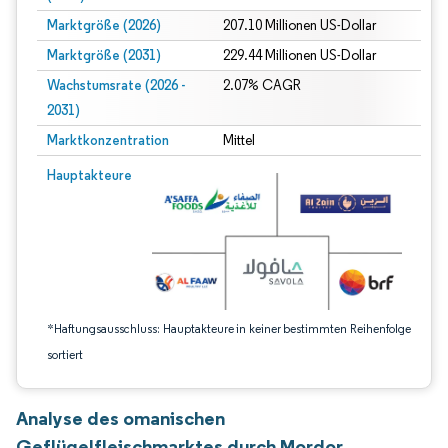
Marktgröße (2026)
207.10 Millionen US-Dollar
Marktgröße (2031)
229.44 Millionen US-Dollar
Wachstumsrate (2026 -
2.07% CAGR
2031)
Marktkonzentration
Mittel
Bild © Mordor Intelligence. Wiederverwendung erfordert Namensnennung gem
Hauptakteure
*Haftungsausschluss: Hauptakteure in keiner bestimmten Reihenfolge
sortiert
Analyse des omanischen
Geflügelfleischmarktes durch Mordor