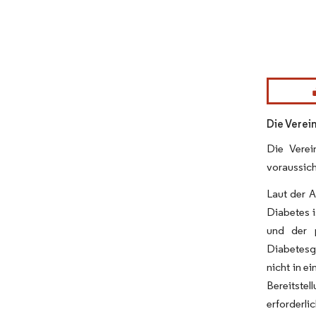
Bild © Mor
Die Verei
Die Verei
voraussic
Laut der A
Diabetes 
und der p
Diabetesge
nicht in e
Bereitstel
erforderlic