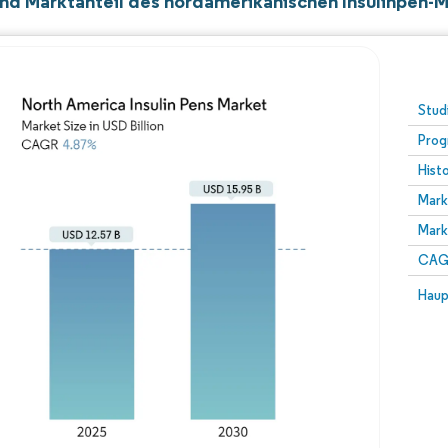
nd Marktanteil des nordamerikanischen Insulinpen-
Stud
Prog
Hist
Mark
Mark
CAGR
Haup