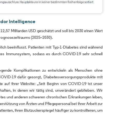
ungsausschluss: Hauptakteure in keiner bestimmten Reihenfolge sortiert
CC BY 4.0.
dor Intelligence
2,57 Milliarden USD geschätzt und soll bis 2030 einen Wert
Prognosezeitraums (2025–2030).
ch beeinflusst. Patienten mit Typ-1-Diabetes sind während
tes Immunsystem, sodass es durch COVID-19 sehr schnell
egende Komplikationen zu entwickeln als Menschen ohne
 COVID-19 dafür gesorgt, Diabetesversorgungsprodukte mit
rte auf ihrer Website: „Seit Beginn von COVID-19 ist unser
ten, in denen wir tätig sind, unverändert geblieben. Wir
etes und anderen schweren chronischen Erkrankungen leben,
rstützung von Ärzten und Pflegepersonal bei ihrer Arbeit zur
nten, ihren Blutzuckerspiegel häufiger zu kontrollieren, um