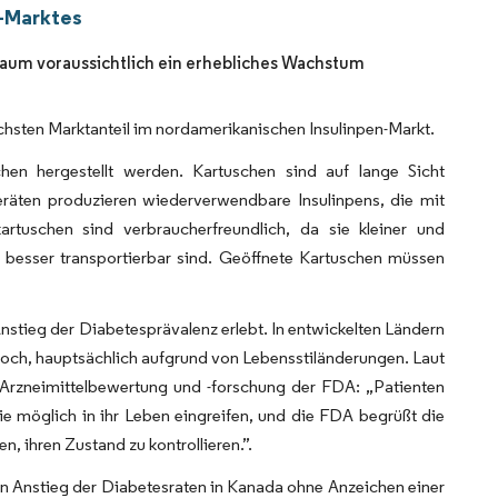
n-Marktes
aum voraussichtlich ein erhebliches Wachstum
chsten Marktanteil im nordamerikanischen Insulinpen-Markt.
hen hergestellt werden. Kartuschen sind auf lange Sicht
geräten produzieren wiederverwendbare Insulinpens, die mit
kartuschen sind verbraucherfreundlich, da sie kleiner und
er besser transportierbar sind. Geöffnete Kartuschen müssen
nstieg der Diabetesprävalenz erlebt. In entwickelten Ländern
thoch, hauptsächlich aufgrund von Lebensstiländerungen. Laut
 Arzneimittelbewertung und -forschung der FDA: „Patienten
 möglich in ihr Leben eingreifen, und die FDA begrüßt die
, ihren Zustand zu kontrollieren.”.
n Anstieg der Diabetesraten in Kanada ohne Anzeichen einer