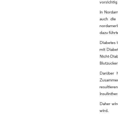
vorsichtig
In Nordame
auch die 
nordameri
dazu führt
Diabetes i
mit Diabet
Nicht-Dia
Blutzucker
Darüber h
Zusammenh
resultier
Insulinthe
Daher wir
wird.