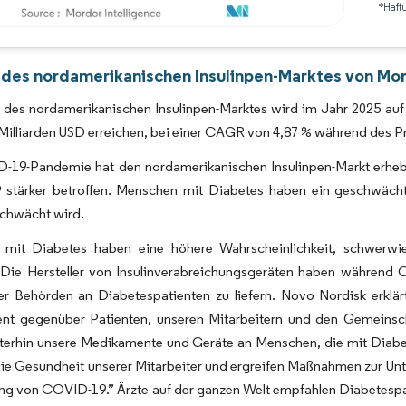
*Haft
Bild © Mordor Intelligence. Wiederverwendung erfordert Namensnennung gemäß 
 des nordamerikanischen Insulinpen-Marktes von Mor
des nordamerikanischen Insulinpen-Marktes wird im Jahr 2025 auf 1
Milliarden USD erreichen, bei einer CAGR von 4,87 % während des 
-19-Pandemie hat den nordamerikanischen Insulinpen-Markt erhebli
stärker betroffen. Menschen mit Diabetes haben ein geschwäch
schwächt wird.
mit Diabetes haben eine höhere Wahrscheinlichkeit, schwerwi
 Die Hersteller von Insulinverabreichungsgeräten haben während
ler Behörden an Diabetespatienten zu liefern. Novo Nordisk erklä
t gegenüber Patienten, unseren Mitarbeitern und den Gemeinschaf
eiterhin unsere Medikamente und Geräte an Menschen, die mit Diab
ie Gesundheit unserer Mitarbeiter und ergreifen Maßnahmen zur Unte
 von COVID-19.” Ärzte auf der ganzen Welt empfahlen Diabetespatie