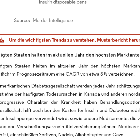
dor Intelligence. Wiederverwendung erfordert Namensnennung gemäß CC BY 4.0.
nigten Staaten halten im aktuellen Jahr den höchsten Marktant
nigten Staaten hielten im aktuellen Jahr den höchsten Markta
htlich im Prognosezeitraum eine CAGR von etwa 5 % verzeichnen.
merikanischen Diabetesgesellschaft werden jedes Jahr schätzungsw
ist eine der häufigsten Todesursachen in Kanada und anderen nord
rogressive Charakter der Krankheit haben Behandlungsoption
sellschaft hilft auch bei den Kosten für Insulin und Diabetesmedi
iner Insulinpumpe verwendet wird, sowie andere Medikamente, die zu
lung von Verschreibungsarzneimittelversicherung können Medicare-T
h ist, einschließlich Spritzen, Nadeln, Alkoholtupfer und Gaze.