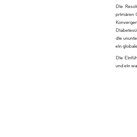
Die Resol
primären 
Konvergen
Diabetesüb
die ununte
ein global
Die Einfü
und ein wa