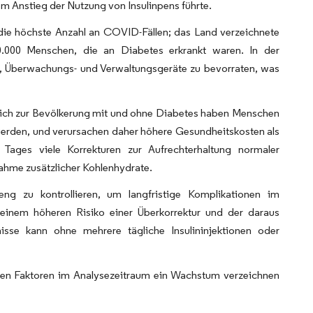
em Anstieg der Nutzung von Insulinpens führte.
n die höchste Anzahl an COVID-Fällen; das Land verzeichnete
40.000 Menschen, die an Diabetes erkrankt waren. In der
, Überwachungs- und Verwaltungsgeräte zu bevorraten, was
leich zur Bevölkerung mit und ohne Diabetes haben Menschen
werden, und verursachen daher höhere Gesundheitskosten als
 Tages viele Korrekturen zur Aufrechterhaltung normaler
nahme zusätzlicher Kohlenhydrate.
eng zu kontrollieren, um langfristige Komplikationen im
inem höheren Risiko einer Überkorrektur und der daraus
isse kann ohne mehrere tägliche Insulininjektionen oder
ten Faktoren im Analysezeitraum ein Wachstum verzeichnen