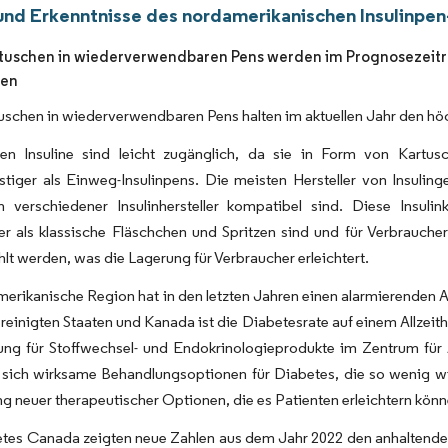
und Erkenntnisse des nordamerikanischen Insulinpe
rtuschen in wiederverwendbaren Pens werden im Prognosezeitr
nen
tuschen in wiederverwendbaren Pens halten im aktuellen Jahr den hö
en Insuline sind leicht zugänglich, da sie in Form von Kartusc
tiger als Einweg-Insulinpens. Die meisten Hersteller von Insulin
n verschiedener Insulinhersteller kompatibel sind. Diese Insulin
ger als klassische Fläschchen und Spritzen sind und für Verbrauch
hlt werden, was die Lagerung für Verbraucher erleichtert.
erikanische Region hat in den letzten Jahren einen alarmierenden A
reinigten Staaten und Kanada ist die Diabetesrate auf einem Allzei
lung für Stoffwechsel- und Endokrinologieprodukte im Zentrum für
sich wirksame Behandlungsoptionen für Diabetes, die so wenig wie
g neuer therapeutischer Optionen, die es Patienten erleichtern können
etes Canada zeigten neue Zahlen aus dem Jahr 2022 den anhaltende