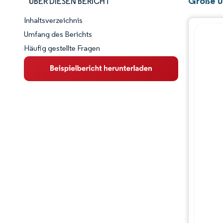
Größe u
ÜBER DIESEN BERICHT
Inhaltsverzeichnis
Marktschnappschuss
Umfang des Berichts
Häufig gestellte Fragen
Marktübersicht
Wichtige Markttrends
Wettbewerbslandschaft
Branchenentwicklungen