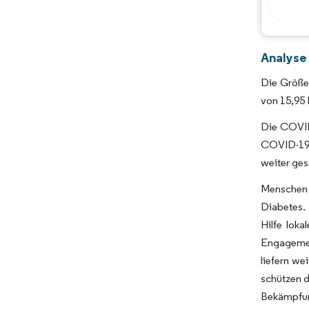
Analyse
Die Größe 
von 15,95 
Die COVID
COVID-19 
weiter ge
Menschen 
Diabetes.
Hilfe loka
Engagemen
liefern w
schützen d
Bekämpfung