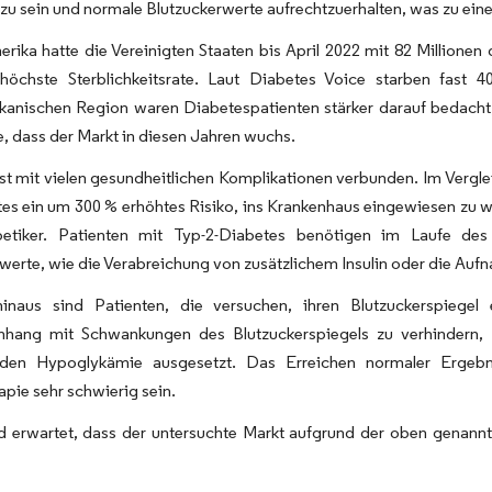
 zu sein und normale Blutzuckerwerte aufrechtzuerhalten, was zu ein
rika hatte die Vereinigten Staaten bis April 2022 mit 82 Millione
höchste Sterblichkeitsrate. Laut Diabetes Voice starben fast 
kanischen Region waren Diabetespatienten stärker darauf bedacht
e, dass der Markt in diesen Jahren wuchs.
st mit vielen gesundheitlichen Komplikationen verbunden. Im Verg
es ein um 300 % erhöhtes Risiko, ins Krankenhaus eingewiesen zu 
betiker. Patienten mit Typ-2-Diabetes benötigen im Laufe des
werte, wie die Verabreichung von zusätzlichem Insulin oder die Auf
inaus sind Patienten, die versuchen, ihren Blutzuckerspiegel 
ang mit Schwankungen des Blutzuckerspiegels zu verhindern, e
enden Hypoglykämie ausgesetzt. Das Erreichen normaler Ergebn
rapie sehr schwierig sein.
d erwartet, dass der untersuchte Markt aufgrund der oben genann