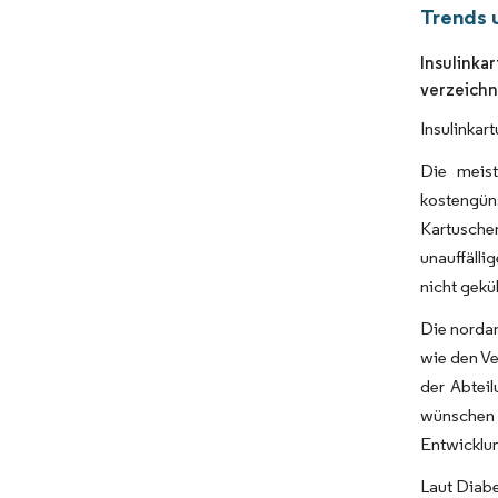
Trends 
Insulinka
verzeich
Insulinkar
Die meist
kostengüns
Kartusche
unauffälli
nicht gekü
Die nordam
wie den Ve
der Abtei
wünschen 
Entwicklun
Laut Diab