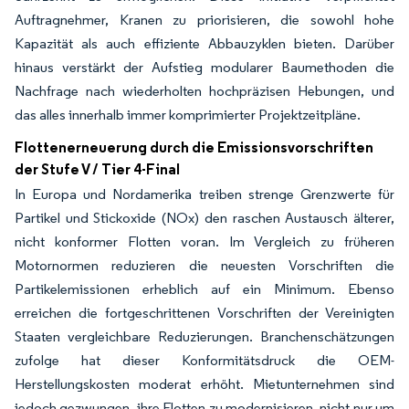
Auftragnehmer, Kranen zu priorisieren, die sowohl hohe
Kapazität als auch effiziente Abbauzyklen bieten. Darüber
hinaus verstärkt der Aufstieg modularer Baumethoden die
Nachfrage nach wiederholten hochpräzisen Hebungen, und
das alles innerhalb immer komprimierter Projektzeitpläne.
Flottenerneuerung durch die Emissionsvorschriften
der Stufe V / Tier 4-Final
In Europa und Nordamerika treiben strenge Grenzwerte für
Partikel und Stickoxide (NOx) den raschen Austausch älterer,
nicht konformer Flotten voran. Im Vergleich zu früheren
Motornormen reduzieren die neuesten Vorschriften die
Partikelemissionen erheblich auf ein Minimum. Ebenso
erreichen die fortgeschrittenen Vorschriften der Vereinigten
Staaten vergleichbare Reduzierungen. Branchenschätzungen
zufolge hat dieser Konformitätsdruck die OEM-
Herstellungskosten moderat erhöht. Mietunternehmen sind
jedoch gezwungen, ihre Flotten zu modernisieren, nicht nur um