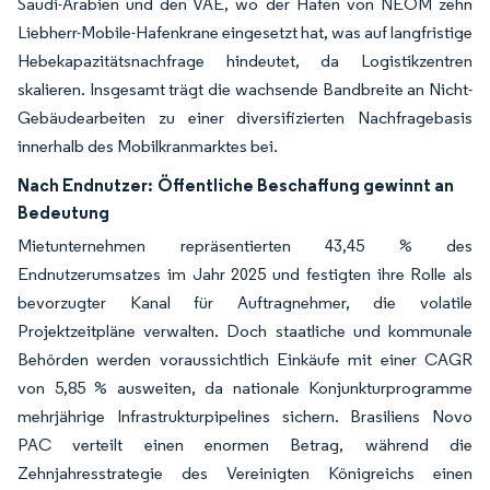
Saudi-Arabien und den VAE, wo der Hafen von NEOM zehn
Liebherr-Mobile-Hafenkrane eingesetzt hat, was auf langfristige
Hebekapazitätsnachfrage hindeutet, da Logistikzentren
skalieren. Insgesamt trägt die wachsende Bandbreite an Nicht-
Gebäudearbeiten zu einer diversifizierten Nachfragebasis
innerhalb des Mobilkranmarktes bei.
Nach Endnutzer:
Öffentliche Beschaffung gewinnt an
Bedeutung
Mietunternehmen repräsentierten 43,45 % des
Endnutzerumsatzes im Jahr 2025 und festigten ihre Rolle als
bevorzugter Kanal für Auftragnehmer, die volatile
Projektzeitpläne verwalten. Doch staatliche und kommunale
Behörden werden voraussichtlich Einkäufe mit einer CAGR
von 5,85 % ausweiten, da nationale Konjunkturprogramme
mehrjährige Infrastrukturpipelines sichern. Brasiliens Novo
PAC verteilt einen enormen Betrag, während die
Zehnjahresstrategie des Vereinigten Königreichs einen