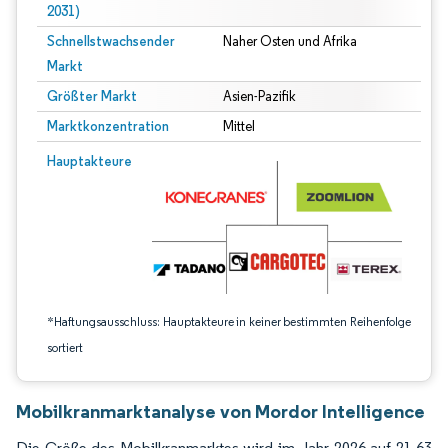
2031)
Schnellstwachsender
Naher Osten und Afrika
Markt
Größter Markt
Asien-Pazifik
Marktkonzentration
Mittel
Bild © Mordor Intelligence. Wiederverwendung erfordert Namensnennung gem
Hauptakteure
*Haftungsausschluss: Hauptakteure in keiner bestimmten Reihenfolge
sortiert
Mobilkranmarktanalyse von Mordor Intelligence
Die Größe des Mobilkranmarktes wird im Jahr 2026 auf 21,63