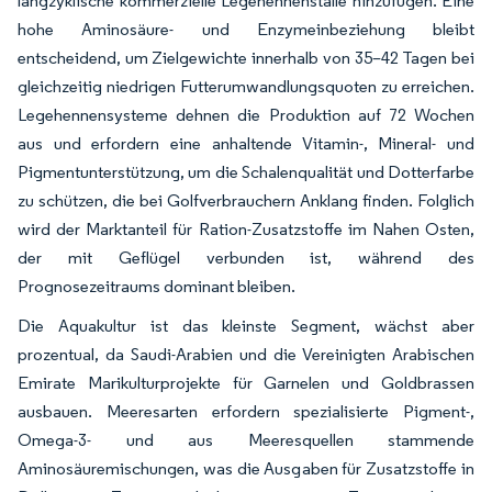
langzyklische kommerzielle Legehennenställe hinzufügen. Eine
hohe Aminosäure- und Enzymeinbeziehung bleibt
entscheidend, um Zielgewichte innerhalb von 35–42 Tagen bei
gleichzeitig niedrigen Futterumwandlungsquoten zu erreichen.
Legehennensysteme dehnen die Produktion auf 72 Wochen
aus und erfordern eine anhaltende Vitamin-, Mineral- und
Pigmentunterstützung, um die Schalenqualität und Dotterfarbe
zu schützen, die bei Golfverbrauchern Anklang finden. Folglich
wird der Marktanteil für Ration-Zusatzstoffe im Nahen Osten,
der mit Geflügel verbunden ist, während des
Prognosezeitraums dominant bleiben.
Die Aquakultur ist das kleinste Segment, wächst aber
prozentual, da Saudi-Arabien und die Vereinigten Arabischen
Emirate Marikulturprojekte für Garnelen und Goldbrassen
ausbauen. Meeresarten erfordern spezialisierte Pigment-,
Omega-3- und aus Meeresquellen stammende
Aminosäuremischungen, was die Ausgaben für Zusatzstoffe in