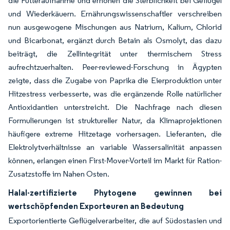
die Futteraufnahme und erhöhen die Sterblichkeit bei Geflügel
und Wiederkäuern. Ernährungswissenschaftler verschreiben
nun ausgewogene Mischungen aus Natrium, Kalium, Chlorid
und Bicarbonat, ergänzt durch Betain als Osmolyt, das dazu
beiträgt, die Zellintegrität unter thermischem Stress
aufrechtzuerhalten. Peer-reviewed-Forschung in Ägypten
zeigte, dass die Zugabe von Paprika die Eierproduktion unter
Hitzestress verbesserte, was die ergänzende Rolle natürlicher
Antioxidantien unterstreicht. Die Nachfrage nach diesen
Formulierungen ist struktureller Natur, da Klimaprojektionen
häufigere extreme Hitzetage vorhersagen. Lieferanten, die
Elektrolytverhältnisse an variable Wassersalinität anpassen
können, erlangen einen First-Mover-Vorteil im Markt für Ration-
Zusatzstoffe im Nahen Osten.
Halal-zertifizierte Phytogene gewinnen bei
wertschöpfenden Exporteuren an Bedeutung
Exportorientierte Geflügelverarbeiter, die auf Südostasien und