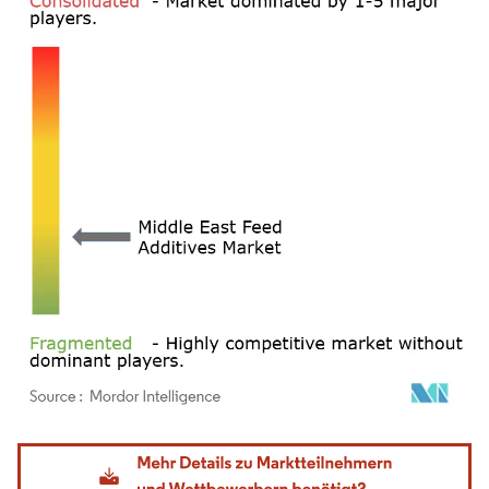
Bild © Mordor Intelligence. Wiederverwendung erfordert Namensnennung gemäß