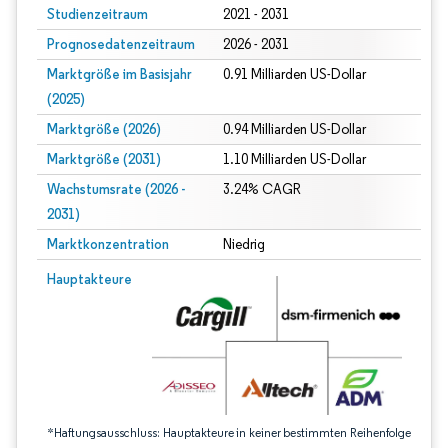
Studienzeitraum
2021 - 2031
Prognosedatenzeitraum
2026 - 2031
Marktgröße im Basisjahr
0.91 Milliarden US-Dollar
(2025)
Marktgröße (2026)
0.94 Milliarden US-Dollar
Marktgröße (2031)
1.10 Milliarden US-Dollar
Wachstumsrate (2026 -
3.24% CAGR
2031)
Marktkonzentration
Niedrig
Bild © Mordor Intelligence. Wiederverwendung erfordert Namensnennung gem
Hauptakteure
*Haftungsausschluss: Hauptakteure in keiner bestimmten Reihenfolge