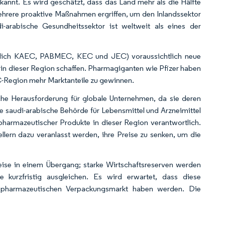
annt. Es wird geschätzt, dass das Land mehr als die Hälfte
rere proaktive Maßnahmen ergriffen, um den Inlandssektor
i-arabische Gesundheitssektor ist weltweit als eines der
nämlich KAEC, PABMEC, KEC und JEC) voraussichtlich neue
 in dieser Region schaffen. Pharmagiganten wie Pfizer haben
CC-Region mehr Marktanteile zu gewinnen.
che Herausforderung für globale Unternehmen, da sie deren
ie saudi-arabische Behörde für Lebensmittel und Arzneimittel
harmazeutischer Produkte in dieser Region verantwortlich.
ern dazu veranlasst werden, ihre Preise zu senken, um die
eise in einem Übergang; starke Wirtschaftsreserven werden
 kurzfristig ausgleichen. Es wird erwartet, dass diese
n pharmazeutischen Verpackungsmarkt haben werden. Die