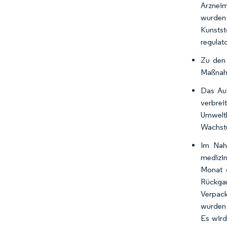
Arzneim
wurden
Kunstst
regulat
Zu den 
Maßnahm
Das Au
verbrei
Umwelt
Wachstu
Im Nah
medizin
Monat d
Rückga
Verpack
wurden 
Es wird