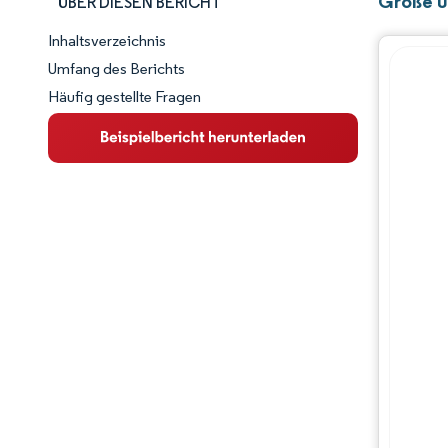
Größe u
ÜBER DIESEN BERICHT
Inhaltsverzeichnis
Marktschnappschuss
Umfang des Berichts
Häufig gestellte Fragen
Marktübersicht
Wichtige Markttrends
Wettbewerbslandschaft
Branchenentwicklungen