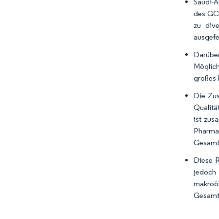
Saudi-A
des GCC
zu dive
ausgefe
Darüber
Möglich
großes 
Die Zus
Qualitä
ist zus
Pharmaz
Gesamtp
Diese R
jedoch
makroö
Gesamtn