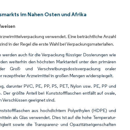
smarkts im Nahen Osten und Afrika
fweisen
 Arzneimittelverpackung verwendet. Eine beträchtliche Anzahl
ind in der Regel die erste Wahl bei Verpackungsmaterialien.
ie werden auch für die Verpackung flüssiger Dosierungen wie
den weiterhin den höchsten Marktanteil unter den primären
r Groß- und Verschreibungsdosisverpackung oraler
er rezeptfreier Arzneimittel in großen Mengen widerspiegelt.
kung, darunter PVC, PE, PP, PS, PET, Nylon usw. PE, PP und
r größte Anteil bei Kunststoffflaschen entfällt auf ovale,
n Verschlüssen geeignet sind.
nststoffflaschen aus hochdichtem Polyethylen (HDPE) und
tteln als Glas verwendet. Dies ist auf die hohe Temperatur-
tigkeit sowie die Transparenz- und Opazitätseigenschaften