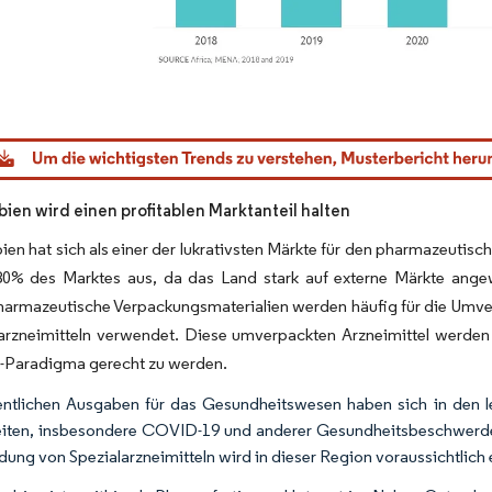
dor Intelligence. Wiederverwendung erfordert Namensnennung gemäß CC BY 4.0.
bien wird einen profitablen Marktanteil halten
ien hat sich als einer der lukrativsten Märkte für den pharmazeutis
80% des Marktes aus, da das Land stark auf externe Märkte ange
harmazeutische Verpackungsmaterialien werden häufig für die Umve
garzneimitteln verwendet. Diese umverpackten Arzneimittel werde
-Paradigma gerecht zu werden.
entlichen Ausgaben für das Gesundheitswesen haben sich in den le
iten, insbesondere COVID-19 und anderer Gesundheitsbeschwerd
ung von Spezialarzneimitteln wird in dieser Region voraussichtlic