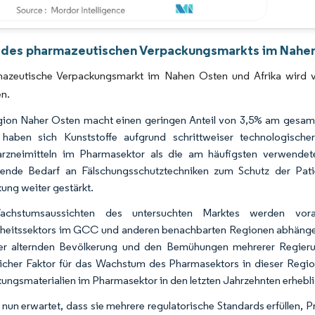
Bild © Mordor Intelligence. Wiederverwendung erfordert Namensnennung gemäß 
 des pharmazeutischen Verpackungsmarkts im Nahen 
azeutische Verpackungsmarkt im Nahen Osten und Afrika wird 
en.
ion Naher Osten macht einen geringen Anteil von 3,5% am gesamt
 haben sich Kunststoffe aufgrund schrittweiser technologis
arzneimitteln im Pharmasektor als die am häufigsten verwendet
ende Bedarf an Fälschungsschutztechniken zum Schutz der Pati
ung weiter gestärkt.
chstumsaussichten des untersuchten Marktes werden vo
eitssektors im GCC und anderen benachbarten Regionen abhängen
er alternden Bevölkerung und den Bemühungen mehrerer Regierun
icher Faktor für das Wachstum des Pharmasektors in dieser Regio
ungsmaterialien im Pharmasektor in den letzten Jahrzehnten erhebli
 nun erwartet, dass sie mehrere regulatorische Standards erfüllen,