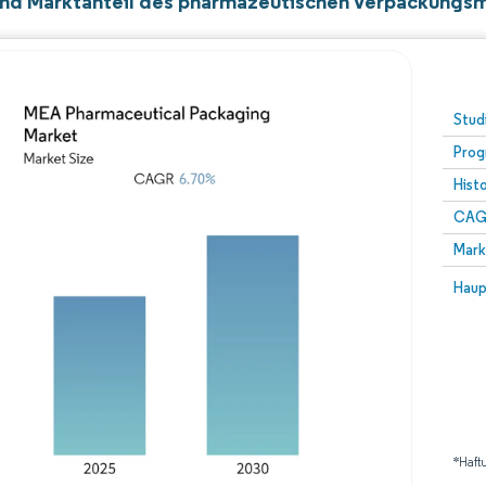
nd Marktanteil des pharmazeutischen Verpackungsm
Stud
Prog
Hist
CAG
Mark
Haup
*Haft