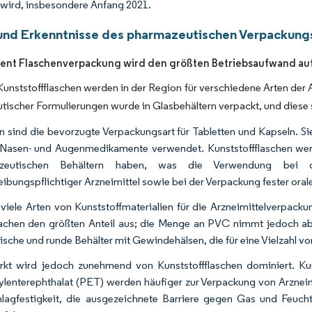
 wird, insbesondere Anfang 2021.
und Erkenntnisse des pharmazeutischen Verpackung
ent Flaschenverpackung wird den größten Betriebsaufwand au
Kunststoffflaschen werden in der Region für verschiedene Arten der
ischer Formulierungen wurde in Glasbehältern verpackt, und diese s
n sind die bevorzugte Verpackungsart für Tabletten und Kapseln. S
 Nasen- und Augenmedikamente verwendet. Kunststoffflaschen wer
zeutischen Behältern haben, was die Verwendung bei de
eibungspflichtiger Arzneimittel sowie bei der Verpackung fester oral
 viele Arten von Kunststoffmaterialien für die Arzneimittelverpac
hen den größten Anteil aus; die Menge an PVC nimmt jedoch ab. De
ische und runde Behälter mit Gewindehälsen, die für eine Vielzahl vo
kt wird jedoch zunehmend von Kunststoffflaschen dominiert. Ku
ylenterephthalat (PET) werden häufiger zur Verpackung von Arzneimi
lagfestigkeit, die ausgezeichnete Barriere gegen Gas und Feuch