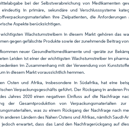
ittelabgabe bei der Selbstverabreichung von Medikamenten gew
 eindeutig in primäre, sekundäre und Verschlusssysteme kat
offverpackungsmaterialien ihre Zielpatienten, die Anforderungen a
orische Aspekte berücksichtigen.
wichtigsten Wachstumstreibern in diesem Markt gehören das wa
en gegen gefälschte Produkte sowie der zunehmende Beitrag von 
fkommen neuer Gesundheitsmedikamente und -geräte zur Bekäm
teten Leiden ist einer der wichtigsten Wachstumstreiber im phar
bedenken im Zusammenhang mit der Verwendung von Kunststoffen
m in diesem Markt voraussichtlich hemmen.
en Osten und Afrika, insbesondere in Südafrika, hat eine beis
ischen Verpackungsgeschäfts geführt. Der Rückgang in anderen Pro
es Jahres 2020 einen negativen Einfluss auf die Nachfrage nac
ng der Gesamtproduktion von Verpackungsmaterialien zur E
ungsmaterialien, was zu einem Rückgang der Nachfrage nach medi
in anderen Ländern des Nahen Ostens und Afrikas, nämlich Saudi-Ar
 jedoch erwartet, dass das Land den Nachfragerückgang auf dies