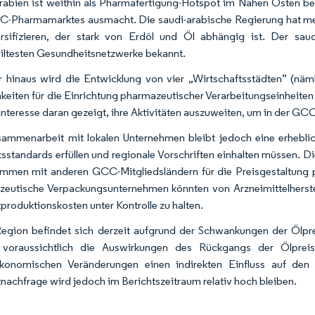
rabien ist weithin als Pharmafertigung-Hotspot im Nahen Osten bek
-Pharmamarktes ausmacht. Die saudi-arabische Regierung hat meh
rsifizieren, der stark von Erdöl und Öl abhängig ist. Der saud
iltesten Gesundheitsnetzwerke bekannt.
 hinaus wird die Entwicklung von vier „Wirtschaftsstädten” (
keiten für die Einrichtung pharmazeutischer Verarbeitungseinheiten
Interesse daran gezeigt, ihre Aktivitäten auszuweiten, um in der G
ammenarbeit mit lokalen Unternehmen bleibt jedoch eine erhebli
tsstandards erfüllen und regionale Vorschriften einhalten müssen. D
ammen mit anderen GCC-Mitgliedsländern für die Preisgestaltung p
eutische Verpackungsunternehmen könnten von Arzneimittelherstell
roduktionskosten unter Kontrolle zu halten.
egion befindet sich derzeit aufgrund der Schwankungen der Ölpr
 voraussichtlich die Auswirkungen des Rückgangs der Ölpreise
konomischen Veränderungen einen indirekten Einfluss auf de
achfrage wird jedoch im Berichtszeitraum relativ hoch bleiben.