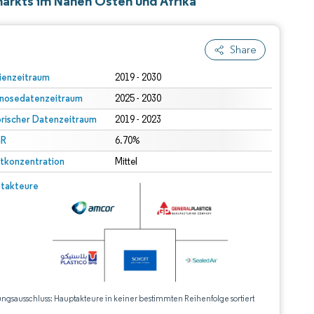
arkts im Nahen Osten und Afrika
Share
ienzeitraum
2019 - 2030
nosedatenzeitraum
2025 - 2030
orischer Datenzeitraum
2019 - 2023
R
6.70%
tkonzentration
Mittel
takteure
ungsausschluss: Hauptakteure in keiner bestimmten Reihenfolge sortiert