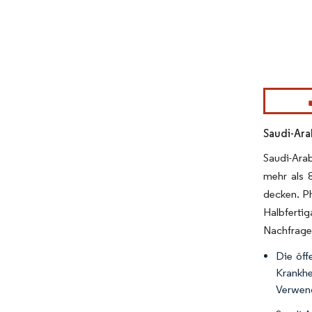
Bild © Mor
Saudi-Ara
Saudi-Arab
mehr als 
decken. P
Halbferti
Nachfrage
Die öff
Krankhe
Verwend