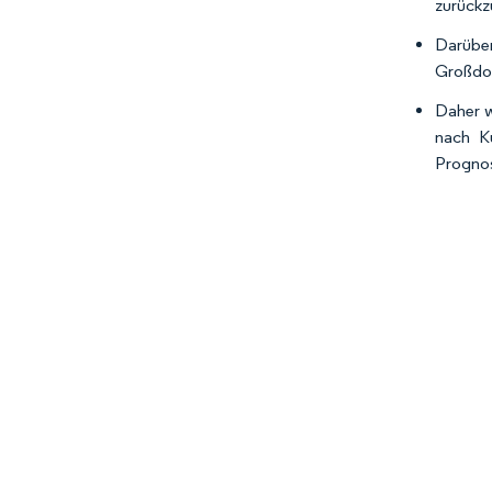
zurückz
Darüber
Großdos
Daher w
nach K
Prognos