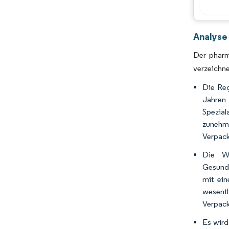
Analyse
Der pharm
verzeichn
Die Reg
Jahren
Spezial
zunehm
Verpack
Die Wa
Gesundh
mit ein
wesentl
Verpack
Es wird