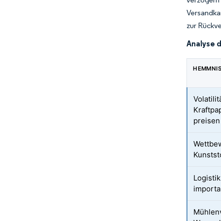
Versandkar
zur Rückve
Analyse 
HEMMNI
Volatilit
Kraftpa
preisen
Wettbew
Kunstst
Logistik
importa
Mühlenv