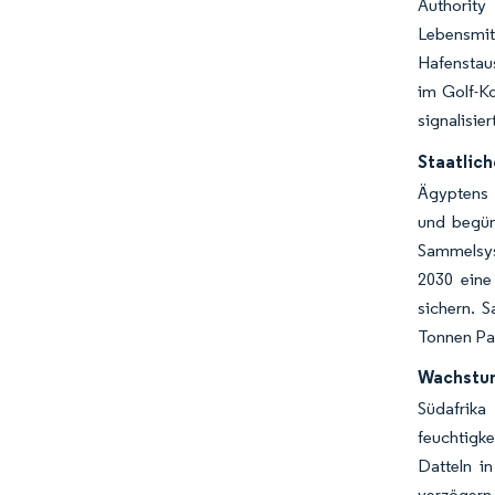
Authority
Lebensmitt
Hafenstau
im Golf-Ko
signalisier
Staatlich
Ägyptens 
und begün
Sammelsys
2030 eine
sichern. 
Tonnen Pap
Wachstum
Südafrik
feuchtigke
Datteln i
verzögern