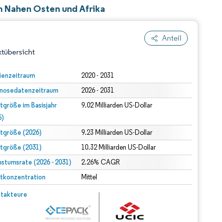
 Nahen Osten und Afrika
Anteil
tübersicht
ienzeitraum
2020 - 2031
nosedatenzeitraum
2026 - 2031
tgröße im Basisjahr
9.02 Milliarden US-Dollar
5)
tgröße (2026)
9.23 Milliarden US-Dollar
tgröße (2031)
10.32 Milliarden US-Dollar
dert Namensnennung gemäß CC BY 4.0.
stumsrate (2026 - 2031)
2.26% CAGR
tkonzentration
Mittel
© Mordor Intelligence. Wiederverwendung erfordert Namensnennung gemäß CC BY 4.0.
takteure