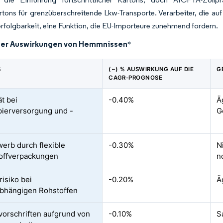
tons für grenzüberschreitende Lkw-Transporte. Verarbeiter, die auf
rfolgbarkeit, eine Funktion, die EU-Importeure zunehmend fordern.
der Auswirkungen von Hemmnissen
*
S
(~) % AUSWIRKUNG AUF DIE
G
CAGR-PROGNOSE
ät bei
-0.40%
Ä
pierversorgung und -
G
erb durch flexible
-0.30%
N
offverpackungen
n
risiko bei
-0.20%
Ä
bhängigen Rohstoffen
orschriften aufgrund von
-0.10%
S