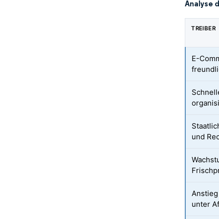
Analyse 
TREIBER
E-Comme
freundl
Schnel
organis
Staatlic
und Rec
Wachstu
Frischp
Anstieg
unter 