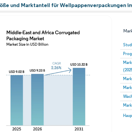
öße und Marktanteil für Wellpappenverpackungen im
Mark
Stud
Prog
Mark
(202
Mark
Mark
Bild © Mordor Intelligence. Wiederverwendung erfor
Wach
Mark
Bild 
Haup