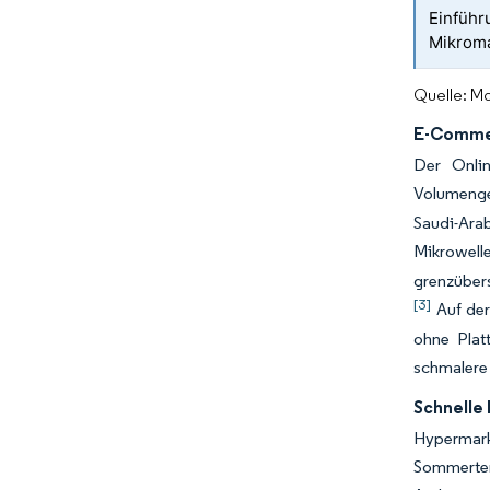
Einführ
Mikrom
Quelle: Mo
E-Commer
Der Onli
Volumenge
Saudi-Ara
Mikrowel
grenzübers
[3]
Auf der
ohne Platt
schmalere 
Schnelle
Hypermark
Sommertem