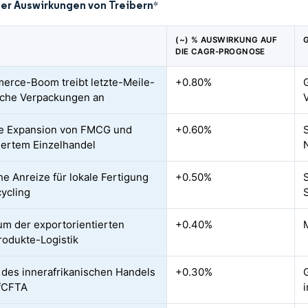
der Auswirkungen von Treibern
*
(~) % AUSWIRKUNG AUF
DIE CAGR-PROGNOSE
rce-Boom treibt letzte-Meile-
+0.80%
iche Verpackungen an
le Expansion von FMCG und
+0.60%
iertem Einzelhandel
he Anreize für lokale Fertigung
+0.50%
ycling
m der exportorientierten
+0.40%
rodukte-Logistik
 des innerafrikanischen Handels
+0.30%
AfCFTA