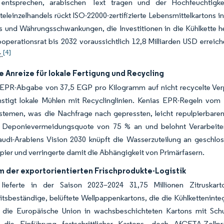
 entsprechen, arabischen Text tragen und der Hochfeuchtigke
eleinzelhandels rückt ISO-22000-zertifizierte Lebensmittelkartons i
s und Währungsschwankungen, die Investitionen in die Kühlkette
operationsrat bis 2032 voraussichtlich 12,8 Milliarden USD erreic
[4]
t.
e Anreize für lokale Fertigung und Recycling
EPR-Abgabe von 37,5 EGP pro Kilogramm auf nicht recycelte Verp
stigt lokale Mühlen mit Recyclinglinien. Kenias EPR-Regeln vom 
temen, was die Nachfrage nach gepressten, leicht repulpierbaren 
 Deponievermeidungsquote von 75 % an und belohnt Verarbeiter, 
Saudi-Arabiens Vision 2030 knüpft die Wasserzuteilung an gesch
ier und verringerte damit die Abhängigkeit von Primärfasern.
 der exportorientierten Frischprodukte-Logistik
a lieferte in der Saison 2023–2024 31,75 Millionen Zitrusk
itsbeständige, belüftete Wellpappenkartons, die die Kühlkettenint
n die Europäische Union in wachsbeschichteten Kartons mit Schu
 die Einführung fortschrittlicher Kartons, doch AfCFTA-Zollprä