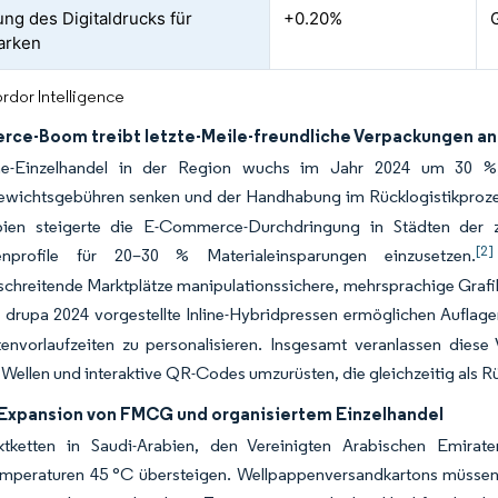
ung des Digitaldrucks für
+0.20%
arken
rdor Intelligence
ce-Boom treibt letzte-Meile-freundliche Verpackungen an
ne-Einzelhandel in der Region wuchs im Jahr 2024 um 30 %, 
wichtsgebühren senken und der Handhabung im Rücklogistikprozes
bien steigerte die E-Commerce-Durchdringung in Städten der z
[2]
lenprofile für 20–30 % Materialeinsparungen einzusetzen.
chreitende Marktplätze manipulationssichere, mehrsprachige Grafike
 drupa 2024 vorgestellte Inline-Hybridpressen ermöglichen Auflag
envorlaufzeiten zu personalisieren. Insgesamt veranlassen diese 
Wellen und interaktive QR-Codes umzurüsten, die gleichzeitig als 
 Expansion von FMCG und organisiertem Einzelhandel
tketten in Saudi-Arabien, den Vereinigten Arabischen Emira
peraturen 45 °C übersteigen. Wellpappenversandkartons müssen