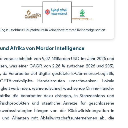
ungsausschluss: Hauptakteure in keiner bestimmten Reihenfolge sortiert
nd Afrika von Mordor Intelligence
 voraussichtlich von 9,02 Milliarden USD im Jahr 2025 und
chsen, was einer CAGR von 2,26 % zwischen 2026 und 2031
 da Verarbeiter auf digital gestützte E-Commerce-Logistik,
fCFTA-verknüpfte Handelsrouten umschwenken. Lokale
higkeit verbinden, während schnell wachsende Online-Händler
frika die Verarbeiter dazu drängen, in Stanzdesigns und
Frischprodukten und staatliche Anreize für geschlossene
ewerbsstrategien hängen von der Rückwärtsintegration in
en und Allianzen mit Abfallwirtschaftsunternehmen ab, die