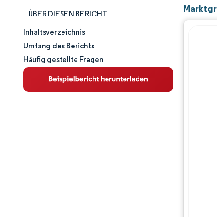
Marktgr
ÜBER DIESEN BERICHT
Inhaltsverzeichnis
Marktgröße und -anteil
Umfang des Berichts
Häufig gestellte Fragen
Marktanalyse
Trends und Einblicke
Segmentanalyse
Geografische Analyse
Wettbewerbslandschaft
Hauptakteure
Branchenentwicklungen