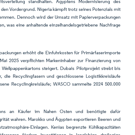
itsverteilung standhalten. Ägyptens Modernisierung des
n den Vordergrund. Nigeria kämpft trotz seines Potenzials mit
 hemmen. Dennoch wird der Umsatz mit Papierverpackungen
hen, was eine anhaltende einzelhandelsgetriebene Nachfrage
ackungen erhöht die Einfuhrkosten für Primärfaserimporte
Mai 2025 verpflichten Markeninhaber zur Finanzierung von
Wellpappenkartons steigert. Dubais Pilotprojekt strebt bis
die Recyclingfasern und geschlossene Logistikkreisläufe
lossene Recyclingkreisläufe; WASCO sammelte 2024 500.000
artons an Käufer im Nahen Osten und benötigte dafür
egrität wahren. Marokko und Ägypten exportieren Beeren und
tzatmosphäre-Einlagen. Kenias begrenzte Kühlkapazitäten
ferenzen fördern Investitionen in langlebige dreilagige