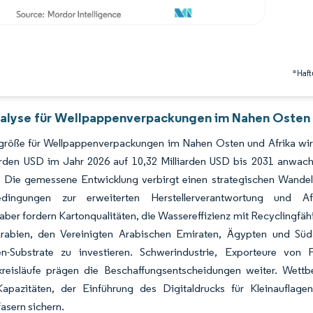
*Haft
alyse für Wellpappenverpackungen im Nahen Osten u
größe für Wellpappenverpackungen im Nahen Osten und Afrika wird
iarden USD im Jahr 2026 auf 10,32 Milliarden USD bis 2031 anwa
. Die gemessene Entwicklung verbirgt einen strategischen Wandel,
dingungen zur erweiterten Herstellerverantwortung und A
ber fordern Kartonqualitäten, die Wassereffizienz mit Recyclingfä
Arabien, den Vereinigten Arabischen Emiraten, Ägypten und Süda
en-Substrate zu investieren. Schwerindustrie, Exporteure von 
kreisläufe prägen die Beschaffungsentscheidungen weiter. Wettb
r-Kapazitäten, der Einführung des Digitaldrucks für Kleinauflag
asern sichern.