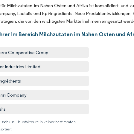
für Milchzutaten im Nahen Osten und Afrika ist konsolidiert, und 
ompany, Lactalis und Epi-ingrédients. Neue Produktentwicklungen,
trategien, die von den wichtigsten Marktteilnehmern eingesetzt wer
hrer im Bereich Milchzutaten im Nahen Osten und Af
erra Co-operative Group
er Industries Limited
ingrédients
arai Company
alis
usschluss: Hauptakteure in keiner bestimmten
sortiert