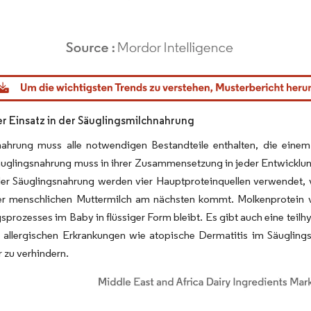
dor Intelligence. Wiederverwendung erfordert Namensnennung gemäß CC BY 4.0.
er Einsatz in der Säuglingsmilchnahrung
nahrung muss alle notwendigen Bestandteile enthalten, die eine
äuglingsnahrung muss in ihrer Zusammensetzung in jeder Entwicklu
der Säuglingsnahrung werden vier Hauptproteinquellen verwendet, v
der menschlichen Muttermilch am nächsten kommt. Molkenprotein 
prozesses im Baby in flüssiger Form bleibt. Es gibt auch eine teilhy
n allergischen Erkrankungen wie atopische Dermatitis im Säugling
 zu verhindern.