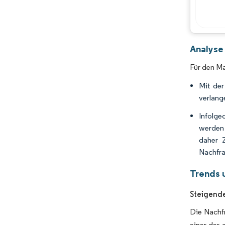
Analyse
Für den Ma
Mit de
verlang
Infolge
werden 
daher Z
Nachfra
Trends 
Steigend
Die Nachfr
einer der