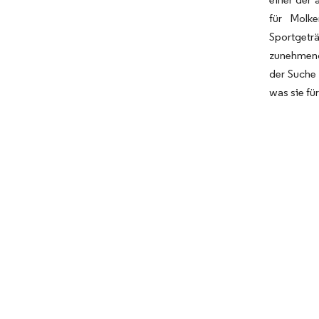
für Molk
Sportgetr
zunehmend 
der Suche 
was sie fü