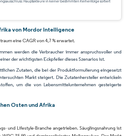
ungsausschluss: Hauptakteure in keiner bestimmten Reihenfolge sortiert
CC BY 4.0.
rika von Mordor Intelligence
itraum eine CAGR von 4,7 % erwartet.
ommen werden die Verbraucher immer anspruchsvoller und
iner der wichtigsten Eckpfeiler dieses Szenarios ist.
tlichen Zutaten, die bei der Produktformulierung eingesetzt
ersuchten Markt steigert. Die Zutatenhersteller entwickeln
stoffen, um die von Lebensmittelunternehmen gesteigerte
ahen Osten und Afrika
s- und Lifestyle-Branche angetrieben. Säuglingsnahrung ist
e WPC-35-80 und demineralisiertes Molkenpulver. Der Markt