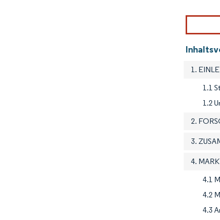
Inhalts
1. EINL
1.1 
1.2 U
2. FOR
3. ZUS
4. MAR
4.1 M
4.2 
4.3 A