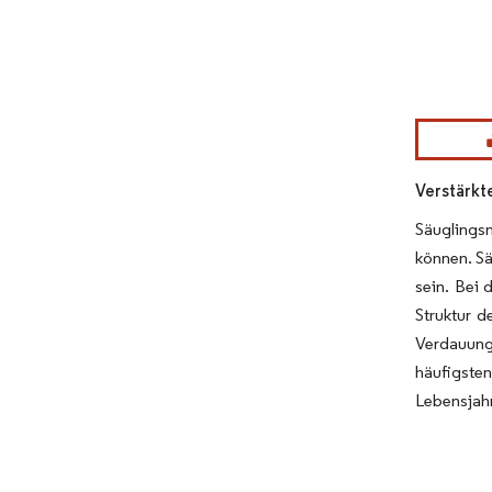
Bild © Mor
Verstärkt
Säuglings
können. S
sein. Bei 
Struktur 
Verdauungs
häufigste
Lebensjahr