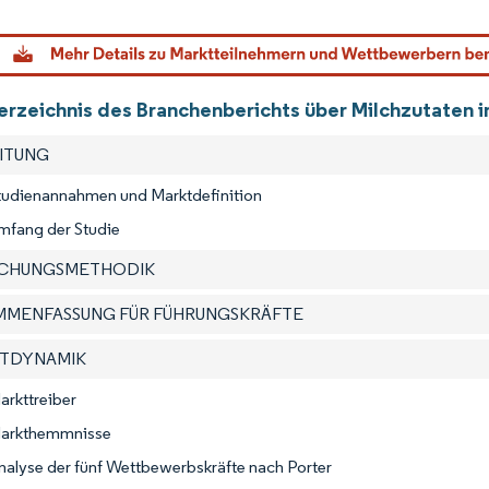
Bild © M
verzeichnis des Branchenberichts über Milchzutaten 
EITUNG
Studienannahmen und Marktdefinition
mfang der Studie
SCHUNGSMETHODIK
AMMENFASSUNG FÜR FÜHRUNGSKRÄFTE
KTDYNAMIK
arkttreiber
Markthemmnisse
nalyse der fünf Wettbewerbskräfte nach Porter