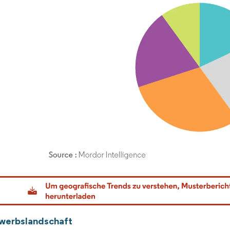
dor Intelligence. Wiederverwendung erfordert Namensnennung gemäß CC BY 4.0.
werbslandschaft