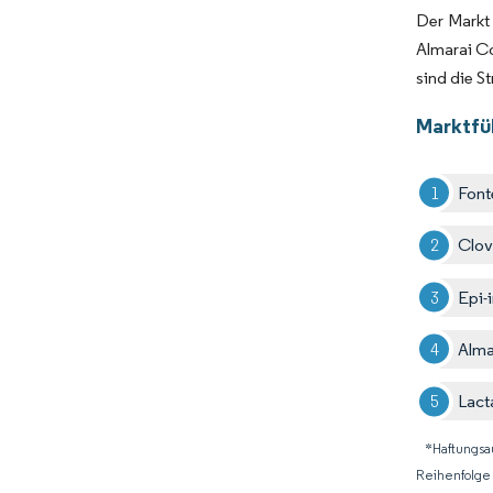
Der Markt 
Almarai C
sind die S
Marktfü
Font
Clov
Epi-
Alm
Lact
*Haftungsa
Reihenfolge 