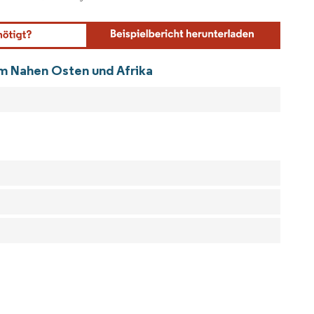
ordor Intelligence. Wiederverwendung erfordert Namensnennung gemäß CC BY 4.0.
im Nahen Osten und Afrika