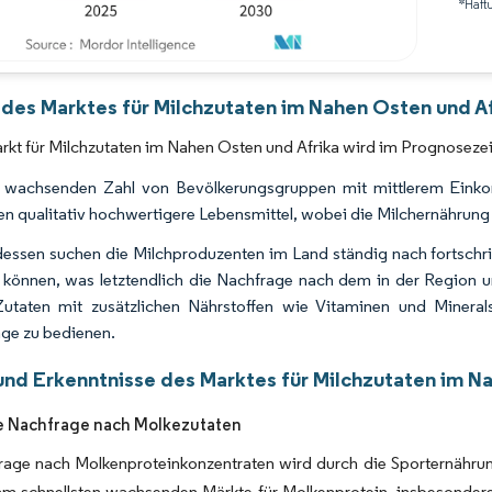
*Haft
Bild © Mordor Intelligence. Wiederverwendung erfordert Namensnennung gemäß 
 des Marktes für Milchzutaten im Nahen Osten und Af
rkt für Milchzutaten im Nahen Osten und Afrika wird im Prognoseze
r wachsenden Zahl von Bevölkerungsgruppen mit mittlerem Eink
en qualitativ hochwertigere Lebensmittel, wobei die Milchernährung e
dessen suchen die Milchproduzenten im Land ständig nach fortschrit
können, was letztendlich die Nachfrage nach dem in der Region unt
utaten mit zusätzlichen Nährstoffen wie Vitaminen und Mineral
ge zu bedienen.
und Erkenntnisse des Marktes für Milchzutaten im N
e Nachfrage nach Molkezutaten
age nach Molkenproteinkonzentraten wird durch die Sporternährung
 am schnellsten wachsenden Märkte für Molkenprotein, insbesonder