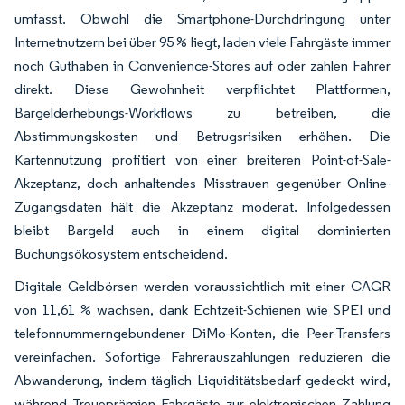
umfasst. Obwohl die Smartphone-Durchdringung unter
Internetnutzern bei über 95 % liegt, laden viele Fahrgäste immer
noch Guthaben in Convenience-Stores auf oder zahlen Fahrer
direkt. Diese Gewohnheit verpflichtet Plattformen,
Bargelderhebungs-Workflows zu betreiben, die
Abstimmungskosten und Betrugsrisiken erhöhen. Die
Kartennutzung profitiert von einer breiteren Point-of-Sale-
Akzeptanz, doch anhaltendes Misstrauen gegenüber Online-
Zugangsdaten hält die Akzeptanz moderat. Infolgedessen
bleibt Bargeld auch in einem digital dominierten
Buchungsökosystem entscheidend.
Digitale Geldbörsen werden voraussichtlich mit einer CAGR
von 11,61 % wachsen, dank Echtzeit-Schienen wie SPEI und
telefonnummerngebundener DiMo-Konten, die Peer-Transfers
vereinfachen. Sofortige Fahrerauszahlungen reduzieren die
Abwanderung, indem täglich Liquiditätsbedarf gedeckt wird,
während Treueprämien Fahrgäste zur elektronischen Zahlung