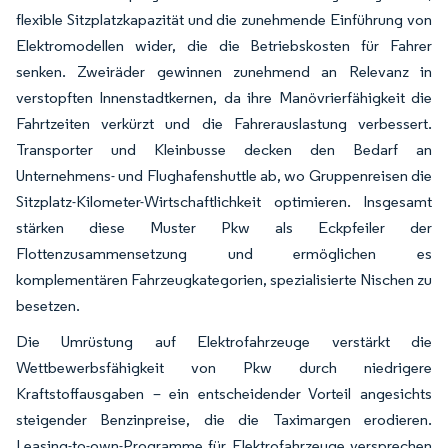
flexible Sitzplatzkapazität und die zunehmende Einführung von
Elektromodellen wider, die die Betriebskosten für Fahrer
senken. Zweiräder gewinnen zunehmend an Relevanz in
verstopften Innenstadtkernen, da ihre Manövrierfähigkeit die
Fahrtzeiten verkürzt und die Fahrerauslastung verbessert.
Transporter und Kleinbusse decken den Bedarf an
Unternehmens- und Flughafenshuttle ab, wo Gruppenreisen die
Sitzplatz-Kilometer-Wirtschaftlichkeit optimieren. Insgesamt
stärken diese Muster Pkw als Eckpfeiler der
Flottenzusammensetzung und ermöglichen es
komplementären Fahrzeugkategorien, spezialisierte Nischen zu
besetzen.
Die Umrüstung auf Elektrofahrzeuge verstärkt die
Wettbewerbsfähigkeit von Pkw durch niedrigere
Kraftstoffausgaben – ein entscheidender Vorteil angesichts
steigender Benzinpreise, die die Taximargen erodieren.
Leasing-to-own-Programme für Elektrofahrzeuge versprechen