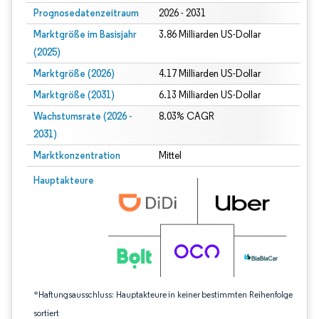
Prognosedatenzeitraum
2026 - 2031
Marktgröße im Basisjahr
3.86 Milliarden US-Dollar
(2025)
Marktgröße (2026)
4.17 Milliarden US-Dollar
Marktgröße (2031)
6.13 Milliarden US-Dollar
Wachstumsrate (2026 -
8.03% CAGR
2031)
Marktkonzentration
Mittel
Bild © Mordor Intelligence. Wiederverwendung erfordert Namensnennung gem
Hauptakteure
*Haftungsausschluss: Hauptakteure in keiner bestimmten Reihenfolge
sortiert