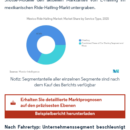
mexikanischen Ride-Hailing-Markt untergraben.
Bild © Mordor Intelligence. Wiederverwendung erfordert Namensnennung gemäß
Nach Fahrertyp: Unternehmenssegment beschleunigt