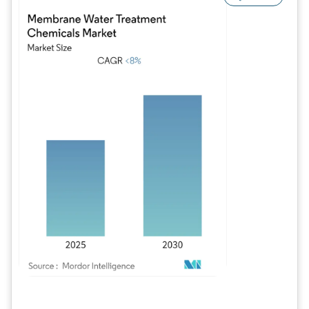
Bild © Mordor Intelligence. Wiederverwendung erfordert Namensnennung gem