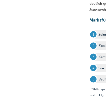
deutlich 
Suez sowie
Marktfü
Sole
Ecol
Kemi
Suez
Veol
*Haftungsa
Reihenfolge 