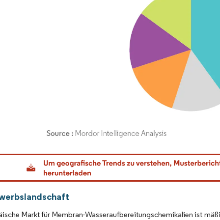
dor Intelligence. Wiederverwendung erfordert Namensnennung gemäß CC BY 4.0.
werbslandschaft
ische Markt für Membran-Wasseraufbereitungschemikalien ist mäßig