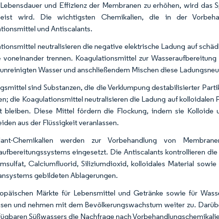
Lebensdauer und Effizienz der Membranen zu erhöhen, wird das 
peist wird. Die wichtigsten Chemikalien, die in der Vorbeha
tionsmittel und Antiscalants.
ionsmittel neutralisieren die negative elektrische Ladung auf schädli
e voneinander trennen. Koagulationsmittel zur Wasseraufbereitung
unreinigten Wasser und anschließendem Mischen diese Ladungsneut
gsmittel sind Substanzen, die die Verklumpung destabilisierter Part
n; die Koagulationsmittel neutralisieren die Ladung auf kolloidalen P
t bleiben. Diese Mittel fördern die Flockung, indem sie Kolloide
iden aus der Flüssigkeit veranlassen.
alant-Chemikalien werden zur Vorbehandlung von Membra
ufbereitungssystems eingesetzt. Die Antiscalants kontrollieren die
umsulfat, Calciumfluorid, Siliziumdioxid, kolloidales Material so
nsystems gebildeten Ablagerungen.
opäischen Märkte für Lebensmittel und Getränke sowie für Wasse
en und nehmen mit dem Bevölkerungswachstum weiter zu. Darüber 
fügbaren Süßwassers die Nachfrage nach Vorbehandlungschemikalie