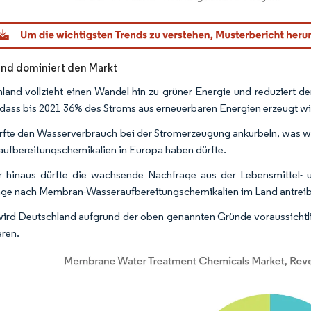
dor Intelligence. Wiederverwendung erfordert Namensnennung gemäß CC BY 4.0.
nd dominiert den Markt
land vollzieht einen Wandel hin zu grüner Energie und reduziert de
t, dass bis 2021 36% des Stroms aus erneuerbaren Energien erzeugt wi
rfte den Wasserverbrauch bei der Stromerzeugung ankurbeln, was wi
ufbereitungschemikalien in Europa haben dürfte.
 hinaus dürfte die wachsende Nachfrage aus der Lebensmittel- 
ge nach Membran-Wasseraufbereitungschemikalien im Land antrei
ird Deutschland aufgrund der oben genannten Gründe voraussicht
ren.