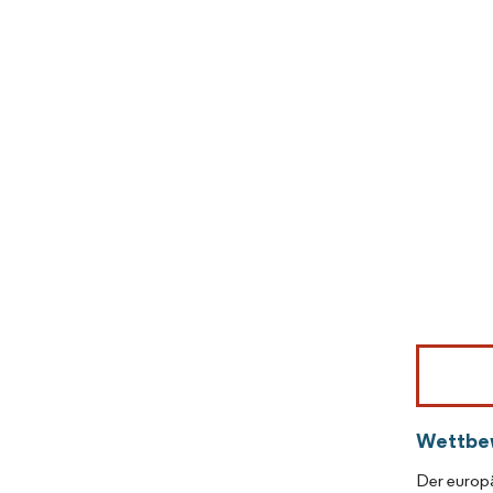
Bild © Mor
Wettbe
Der europä