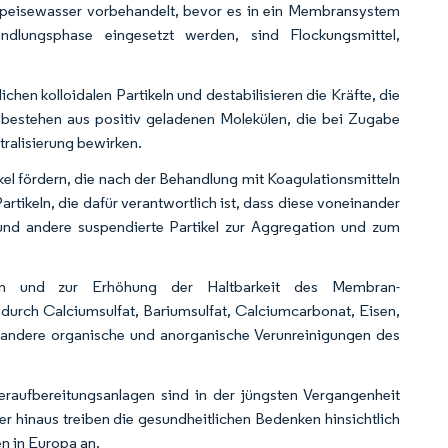
Speisewasser vorbehandelt, bevor es in ein Membransystem
ndlungsphase eingesetzt werden, sind Flockungsmittel,
chen kolloidalen Partikeln und destabilisieren die Kräfte, die
 bestehen aus positiv geladenen Molekülen, die bei Zugabe
ralisierung bewirken.
ikel fördern, die nach der Behandlung mit Koagulationsmitteln
artikeln, die dafür verantwortlich ist, dass diese voneinander
 und andere suspendierte Partikel zur Aggregation und zum
nen und zur Erhöhung der Haltbarkeit des Membran-
 durch Calciumsulfat, Bariumsulfat, Calciumcarbonat, Eisen,
wie andere organische und anorganische Verunreinigungen des
raufbereitungsanlagen sind in der jüngsten Vergangenheit
hinaus treiben die gesundheitlichen Bedenken hinsichtlich
n in Europa an.