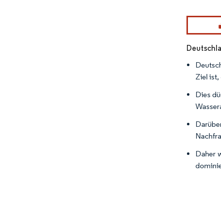
Bild © Mor
Deutschla
Deutsch
Ziel is
Dies dü
Wassera
Darüber
Nachfra
Daher w
dominie