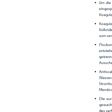
Um die 
einges
Koagula
Koagulat
Kolloid
zum ver
Flockun
entstehe
getrenn
Aussche
Antisc
Wassera
Stronti
Membra
Die eur
gewachs
des ver