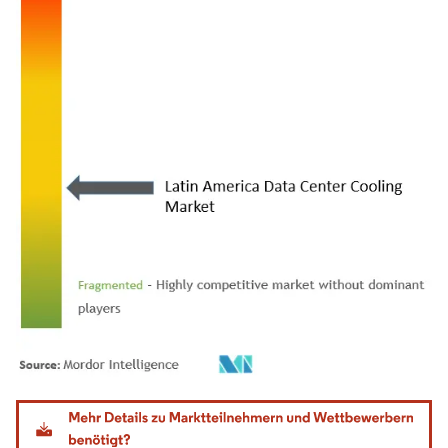
Bild © Mordor Intelligence. Wiederverwendung erfordert Namensnennung gemäß