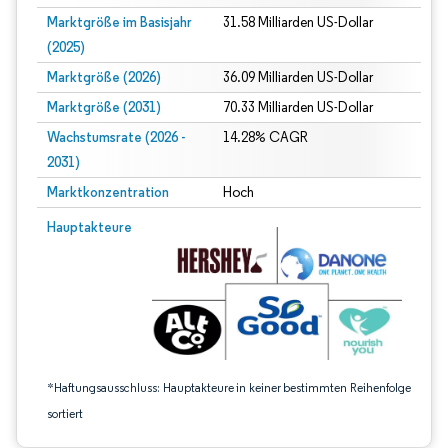
Marktgröße im Basisjahr
31.58 Milliarden US-Dollar
(2025)
Marktgröße (2026)
36.09 Milliarden US-Dollar
Marktgröße (2031)
70.33 Milliarden US-Dollar
Wachstumsrate (2026 -
14.28% CAGR
2031)
Marktkonzentration
Hoch
Bild © Mordor Intelligence. Wiederverwendung erfordert Namensnennung gem
Hauptakteure
*Haftungsausschluss: Hauptakteure in keiner bestimmten Reihenfolge
sortiert