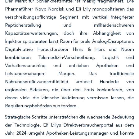
Der Markt für Schlankheitsmittel ist mäßig fragmentiert. Die
Pharmaführer Novo Nordisk und Eli Lilly monopolisieren das
verschreibungspflichtige Segment mit vertikal integrierter
Peptidherstellung und milliardenschweren
Kapazitätserweiterungen, doch ihre Abhängigkeit von
Injektionspräparaten lässt Raum für orale Analog-Disruptoren.
Digital-native Herausforderer Hims & Hers und Noom
kombinieren Telemedizin-Verschreibung, Logistik und
Verhaltenscoaching und entziehen Apotheken und
Leistungsmanagern Margen. Das traditionelle
Nahrungsergänzungsmittelfeld umfasst Hunderte von
regionalen Akteuren, die über den Preis konkurrieren, von
denen viele die klinische Validierung vermissen lassen, die
Regulierungsbehörden nun fordern.
Strategische Schritte unterstreichen die wachsende Bedeutung
der Technologie. Eli Lillys Direktverbraucherportal aus dem
Jahr 2024 umgeht Apotheken-Leistungsmanager und könnte