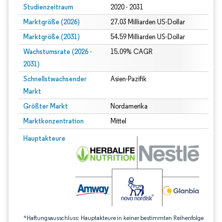
Studienzeitraum
2020 - 2031
Marktgröße (2026)
27.03 Milliarden US-Dollar
Marktgröße (2031)
54.59 Milliarden US-Dollar
Wachstumsrate (2026 -
15.09% CAGR
2031)
Schnellstwachsender
Asien-Pazifik
Markt
Größter Markt
Nordamerika
Marktkonzentration
Mittel
Bild © Mordor Intelligence. Wiederverwendung erfordert Namensnennung gem
Hauptakteure
*Haftungsausschluss: Hauptakteure in keiner bestimmten Reihenfolge