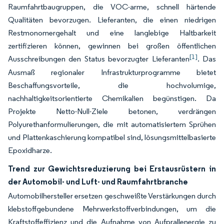
Raumfahrtbaugruppen, die VOC-arme, schnell härtende
Qualitäten bevorzugen. Lieferanten, die einen niedrigen
Restmonomergehalt und eine langlebige Haltbarkeit
zertifizieren können, gewinnen bei großen öffentlichen
[1]
Ausschreibungen den Status bevorzugter Lieferanten
. Das
Ausmaß regionaler Infrastrukturprogramme bietet
Beschaffungsvorteile, die hochvolumige,
nachhaltigkeitsorientierte Chemikalien begünstigen. Da
Projekte Netto-Null-Ziele betonen, verdrängen
Polyurethanformulierungen, die mit automatisiertem Sprühen
und Plattenkaschierung kompatibel sind, lösungsmittelbasierte
Epoxidharze.
Trend zur Gewichtsreduzierung bei Erstausrüstern in
der Automobil- und Luft- und Raumfahrtbranche
Automobilhersteller ersetzen geschweißte Verstärkungen durch
klebstoffgebundene Mehrwerkstoffverbindungen, um die
Kraftstoffeffizienz und die Aufnahme von Aufprallenergie zu