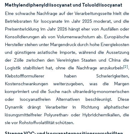
Methylendiphenyldiisocyanat und Toluoldiisocyanat
Eine schwache Nachfrage auf der Verarbeitungsseite hielt die
Betriebsraten für Isocyanate im Jahr 2025 moderat, und die
Preisentwicklung im Jahr 2026 hängt eher von Ausfällen oder
Konsolidierungen als von Volumenwachstum ab. Europäische
Hersteller stehen unter Margendruck durch hohe Energiekosten
und günstigere asiatische Importe, während die Aussetzung
der Zölle zwischen den Vereinigten Staaten und China die
[2]
Logistik stabilisiert hat, ohne die Nachfrage anzukurbeln
.
Klebstoffformulierer haben Schwierigkeiten,
Kostenschwankungen weiterzugeben, was die Margen
komprimiert und die Suche nach ultraniedrig-monomerischen
oder isocyanatfreien Alternativen beschleunigt. Diese
Dynamik drängt Verarbeiter in Richtung aliphatischer
lösungsmittelfreier Polyurethan- oder Hybridchemikalien, die
sie vor Rohstoffvolatilität schützen.
Strenge VOC- und Isocyanatexpositionsvorschriften