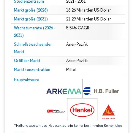
Studienzeitraum
2021 - 2031
Marktgröße (2026)
16.26 Milliarden US-Dollar
Marktgröße (2031)
21.29 Milliarden US-Dollar
Wachstumsrate (2026 -
5.54% CAGR
2031)
Schnellstwachsender
Asien-Pazifik
Markt
Größter Markt
Asien-Pazifik
Marktkonzentration
Mittel
Bild © Mordor Intelligence. Wiederverwendung erfordert Namensnennung gem
Hauptakteure
*Haftungsausschluss: Hauptakteure in keiner bestimmten Reihenfolge