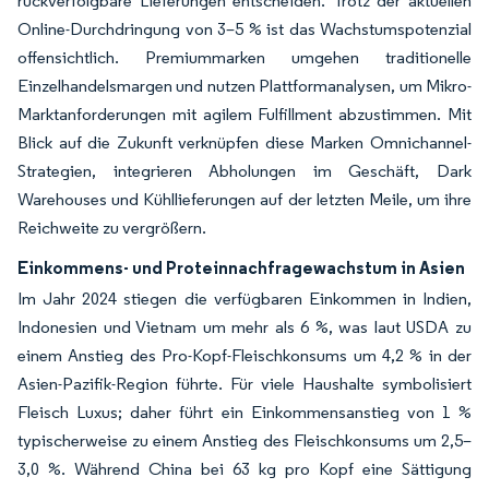
rückverfolgbare Lieferungen entscheiden. Trotz der aktuellen
Online-Durchdringung von 3–5 % ist das Wachstumspotenzial
offensichtlich. Premiummarken umgehen traditionelle
Einzelhandelsmargen und nutzen Plattformanalysen, um Mikro-
Marktanforderungen mit agilem Fulfillment abzustimmen. Mit
Blick auf die Zukunft verknüpfen diese Marken Omnichannel-
Strategien, integrieren Abholungen im Geschäft, Dark
Warehouses und Kühllieferungen auf der letzten Meile, um ihre
Reichweite zu vergrößern.
Einkommens- und Proteinnachfragewachstum in Asien
Im Jahr 2024 stiegen die verfügbaren Einkommen in Indien,
Indonesien und Vietnam um mehr als 6 %, was laut USDA zu
einem Anstieg des Pro-Kopf-Fleischkonsums um 4,2 % in der
Asien-Pazifik-Region führte. Für viele Haushalte symbolisiert
Fleisch Luxus; daher führt ein Einkommensanstieg von 1 %
typischerweise zu einem Anstieg des Fleischkonsums um 2,5–
3,0 %. Während China bei 63 kg pro Kopf eine Sättigung