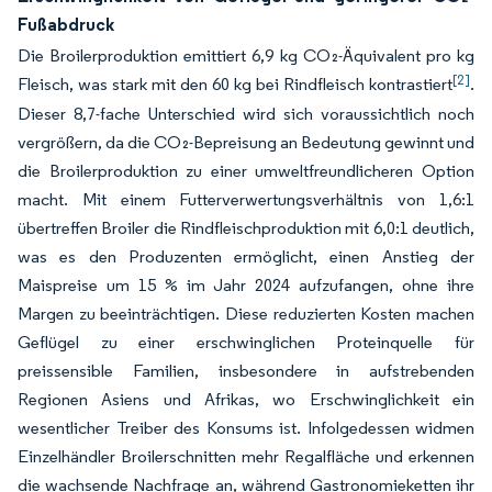
Fußabdruck
Die Broilerproduktion emittiert 6,9 kg CO₂-Äquivalent pro kg
[2]
Fleisch, was stark mit den 60 kg bei Rindfleisch kontrastiert
.
Dieser 8,7-fache Unterschied wird sich voraussichtlich noch
vergrößern, da die CO₂-Bepreisung an Bedeutung gewinnt und
die Broilerproduktion zu einer umweltfreundlicheren Option
macht. Mit einem Futterverwertungsverhältnis von 1,6:1
übertreffen Broiler die Rindfleischproduktion mit 6,0:1 deutlich,
was es den Produzenten ermöglicht, einen Anstieg der
Maispreise um 15 % im Jahr 2024 aufzufangen, ohne ihre
Margen zu beeinträchtigen. Diese reduzierten Kosten machen
Geflügel zu einer erschwinglichen Proteinquelle für
preissensible Familien, insbesondere in aufstrebenden
Regionen Asiens und Afrikas, wo Erschwinglichkeit ein
wesentlicher Treiber des Konsums ist. Infolgedessen widmen
Einzelhändler Broilerschnitten mehr Regalfläche und erkennen
die wachsende Nachfrage an, während Gastronomieketten ihr