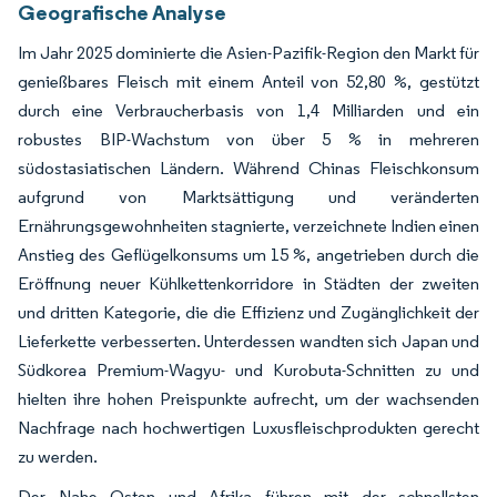
Geografische Analyse
Im Jahr 2025 dominierte die Asien-Pazifik-Region den Markt für
genießbares Fleisch mit einem Anteil von 52,80 %, gestützt
durch eine Verbraucherbasis von 1,4 Milliarden und ein
robustes BIP-Wachstum von über 5 % in mehreren
südostasiatischen Ländern. Während Chinas Fleischkonsum
aufgrund von Marktsättigung und veränderten
Ernährungsgewohnheiten stagnierte, verzeichnete Indien einen
Anstieg des Geflügelkonsums um 15 %, angetrieben durch die
Eröffnung neuer Kühlkettenkorridore in Städten der zweiten
und dritten Kategorie, die die Effizienz und Zugänglichkeit der
Lieferkette verbesserten. Unterdessen wandten sich Japan und
Südkorea Premium-Wagyu- und Kurobuta-Schnitten zu und
hielten ihre hohen Preispunkte aufrecht, um der wachsenden
Nachfrage nach hochwertigen Luxusfleischprodukten gerecht
zu werden.
Der Nahe Osten und Afrika führen mit der schnellsten