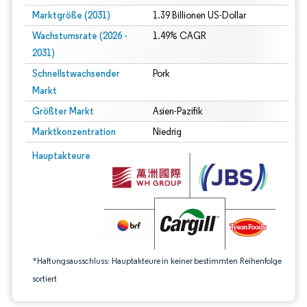
Marktgröße (2031)
1.39 Billionen US-Dollar
Wachstumsrate (2026 -
1.49% CAGR
2031)
Schnellstwachsender
Pork
Markt
Größter Markt
Asien-Pazifik
Marktkonzentration
Niedrig
Bild © Mordor Intelligence. Wiederverwendung erfordert Namensnennung gem
Hauptakteure
*Haftungsausschluss: Hauptakteure in keiner bestimmten Reihenfolge
sortiert