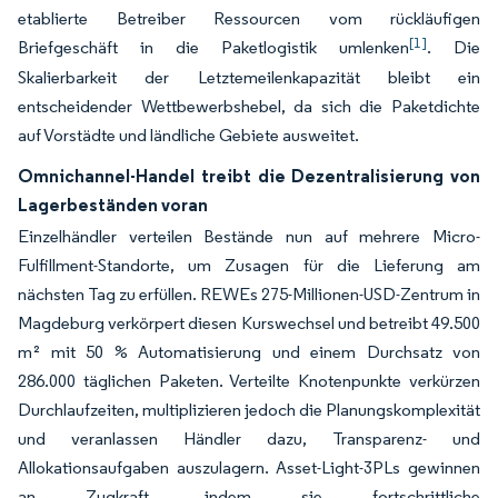
etablierte Betreiber Ressourcen vom rückläufigen
[1]
Briefgeschäft in die Paketlogistik umlenken
. Die
Skalierbarkeit der Letztemeilenkapazität bleibt ein
entscheidender Wettbewerbshebel, da sich die Paketdichte
auf Vorstädte und ländliche Gebiete ausweitet.
Omnichannel-Handel treibt die Dezentralisierung von
Lagerbeständen voran
Einzelhändler verteilen Bestände nun auf mehrere Micro-
Fulfillment-Standorte, um Zusagen für die Lieferung am
nächsten Tag zu erfüllen. REWEs 275-Millionen-USD-Zentrum in
Magdeburg verkörpert diesen Kurswechsel und betreibt 49.500
m² mit 50 % Automatisierung und einem Durchsatz von
286.000 täglichen Paketen. Verteilte Knotenpunkte verkürzen
Durchlaufzeiten, multiplizieren jedoch die Planungskomplexität
und veranlassen Händler dazu, Transparenz- und
Allokationsaufgaben auszulagern. Asset-Light-3PLs gewinnen
an Zugkraft, indem sie fortschrittliche