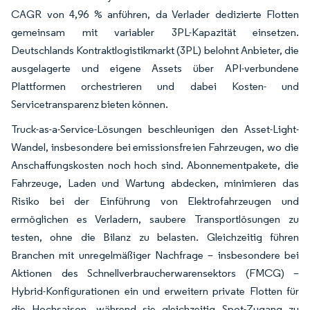
CAGR von 4,96 % anführen, da Verlader dedizierte Flotten
gemeinsam mit variabler 3PL-Kapazität einsetzen.
Deutschlands Kontraktlogistikmarkt (3PL) belohnt Anbieter, die
ausgelagerte und eigene Assets über API-verbundene
Plattformen orchestrieren und dabei Kosten- und
Servicetransparenz bieten können.
Truck-as-a-Service-Lösungen beschleunigen den Asset-Light-
Wandel, insbesondere bei emissionsfreien Fahrzeugen, wo die
Anschaffungskosten noch hoch sind. Abonnementpakete, die
Fahrzeuge, Laden und Wartung abdecken, minimieren das
Risiko bei der Einführung von Elektrofahrzeugen und
ermöglichen es Verladern, saubere Transportlösungen zu
testen, ohne die Bilanz zu belasten. Gleichzeitig führen
Branchen mit unregelmäßiger Nachfrage – insbesondere bei
Aktionen des Schnellverbraucherwarensektors (FMCG) –
Hybrid-Konfigurationen ein und erweitern private Flotten für
die Hochsaison, während sie gleichzeitig Spot-Zugang zu