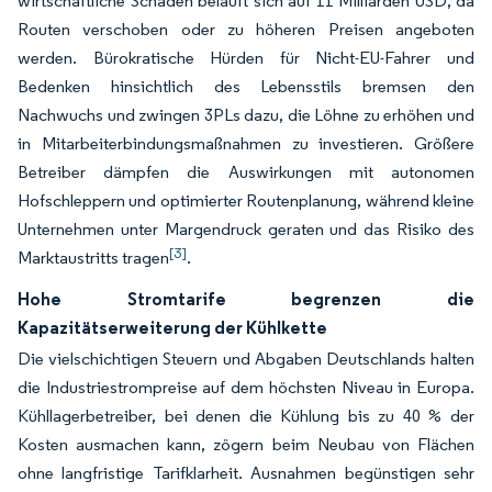
wirtschaftliche Schaden beläuft sich auf 11 Milliarden USD, da
Routen verschoben oder zu höheren Preisen angeboten
werden. Bürokratische Hürden für Nicht-EU-Fahrer und
Bedenken hinsichtlich des Lebensstils bremsen den
Nachwuchs und zwingen 3PLs dazu, die Löhne zu erhöhen und
in Mitarbeiterbindungsmaßnahmen zu investieren. Größere
Betreiber dämpfen die Auswirkungen mit autonomen
Hofschleppern und optimierter Routenplanung, während kleine
Unternehmen unter Margendruck geraten und das Risiko des
[3]
Marktaustritts tragen
.
Hohe Stromtarife begrenzen die
Kapazitätserweiterung der Kühlkette
Die vielschichtigen Steuern und Abgaben Deutschlands halten
die Industriestrompreise auf dem höchsten Niveau in Europa.
Kühllagerbetreiber, bei denen die Kühlung bis zu 40 % der
Kosten ausmachen kann, zögern beim Neubau von Flächen
ohne langfristige Tarifklarheit. Ausnahmen begünstigen sehr