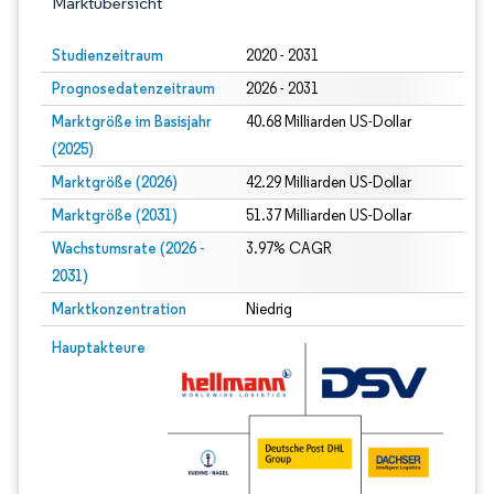
Marktübersicht
Studienzeitraum
2020 - 2031
Prognosedatenzeitraum
2026 - 2031
Marktgröße im Basisjahr
40.68 Milliarden US-Dollar
(2025)
Marktgröße (2026)
42.29 Milliarden US-Dollar
Marktgröße (2031)
51.37 Milliarden US-Dollar
Wachstumsrate (2026 -
3.97% CAGR
2031)
Marktkonzentration
Niedrig
Bild © Mordor Intelligence. Wiederverwendung erfordert Namensnennung gem
Hauptakteure