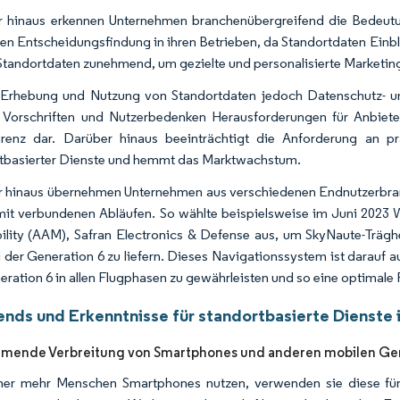
 hinaus erkennen Unternehmen branchenübergreifend die Bedeutung
ten Entscheidungsfindung in ihren Betrieben, da Standortdaten Einbl
Standortdaten zunehmend, um gezielte und personalisierte Marketin
Erhebung und Nutzung von Standortdaten jedoch Datenschutz- und
 Vorschriften und Nutzerbedenken Herausforderungen für Anbiete
renz dar. Darüber hinaus beeinträchtigt die Anforderung an pr
tbasierter Dienste und hemmt das Marktwachstum.
 hinaus übernehmen Unternehmen aus verschiedenen Endnutzerbranch
it verbundenen Abläufen. So wählte beispielsweise im Juni 2023
ility (AAM), Safran Electronics & Defense aus, um SkyNaute-Träghe
i der Generation 6 zu liefern. Dieses Navigationssystem ist darauf a
eration 6 in allen Flugphasen zu gewährleisten und so eine optimale F
ends und Erkenntnisse für standortbasierte Dienste i
hmende Verbreitung von Smartphones und anderen mobilen Ger
er mehr Menschen Smartphones nutzen, verwenden sie diese für 