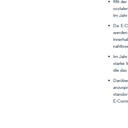
Mit der
soziale
im Jahr 
Da E-Co
werden 
innerha
nahtlose
Im Jahr
starke 
die das
Darübe
anzusp
standor
E-Comme