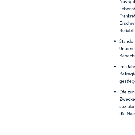
Navigat
Lebensb
Frankre
Erschw
Beliebt
Stando
Untern
Benachr
Im Jah
Befragt
gestieg
Die zun
Zwecke 
soziale
die Nac