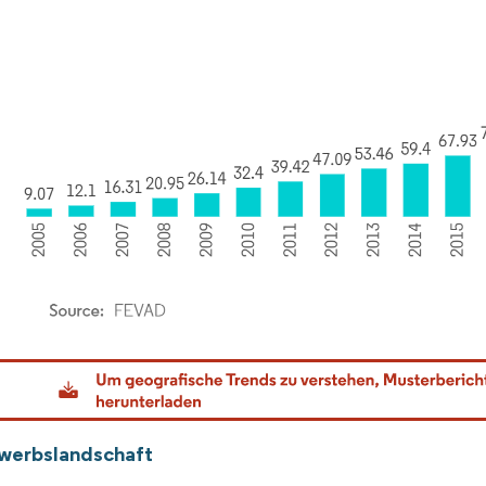
dor Intelligence. Wiederverwendung erfordert Namensnennung gemäß CC BY 4.0.
werbslandschaft