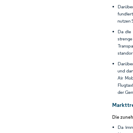
Darüber
fundier
nutzen 
Da die 
strenge
Transpa
standor
Darüber
und dam
Air Mob
Flugtax
der Gen
Markttr
Die zune
Da imm