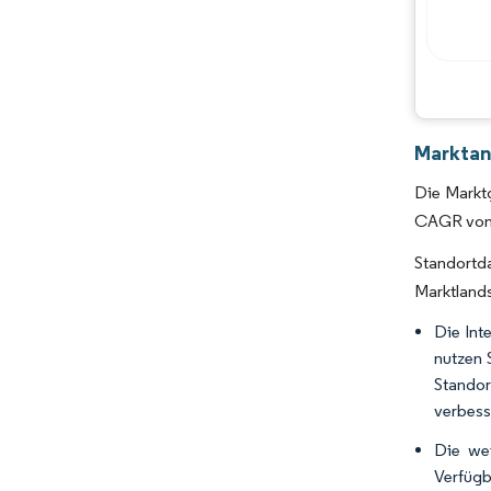
Marktana
Die Marktg
CAGR von 
Standortd
Marktlands
Die Int
nutzen 
Stando
verbess
Die we
Verfügb