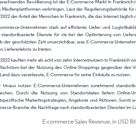
 wachsenden Bevölkerung ist der E-Commerce-Markt in Frankreich r
n Medienplattformen verbringen. Laut der Regulierungsbehörde für 
2022 der Anteil der Menschen in Frankreich, die das Internet täglich 
mmerce-Unternehmen stark auf effiziente Liefer- und Logistikabl
standortbasierte Dienste für sie bei der Optimierung von Liefe
lb der geschätzten Zeit unverzichtbar, was E-Commerce-Unternehmen 
s Liefererlebnis zu bieten.
 2022 kauften mehr als acht von zehn Internetnutzern in Frankreich 
Wachstum bei der Nutzung des Online-Shoppings gegenüber den Vorj
 Land dazu veranlasste, E-Commerce für seine Einkäufe zu nutzen.
r hinaus nutzen E-Commerce-Unternehmen zunehmend standortbas
rechen. Durch die Nutzung von Standortdaten liefern Online-U
tspezifische Marketingstrategien, Angebote und Aktionen. Somit wir
rce-Branche die Nachfrage nach standortbasierten Diensten im Lan