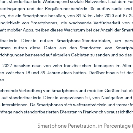
ion, standortbasierte Werbung und soziale Netzwerke. Laut dem F
edingungen und der Regulierungsbehörde für audiovisuelle und 
ich, die ein Smartphone besaßen, von 84 % im Jahr 2020 auf 87 
inglichkeit von Smartphones, die wachsende Verfügbarkeit von 
heit mobiler Apps, treiben dieses Wachstum bei der Anzahl der Smar
rtbasierte Dienste nutzen Smartphone-Standortdaten, um pers
ehmen nutzen diese Daten aus den Standorten von Smartpho
ichtigungen basierend auf aktuellen Gebieten zu senden und so das
r 2022 besaßen neun von zehn französischen Teenagern im Alter
en zwischen 18 und 39 Jahren eines hatten. Darüber hinaus ist der
en.
ehmende Verbreitung von Smartphones und mobilen Geräten hat ein
auf standortbasierte Dienste angewiesen ist, von Navigation und 
n Interaktionen. Da Smartphones sich weiterentwickeln und immer i
hfrage nach standortbasierten Diensten in Frankreich voraussichtli