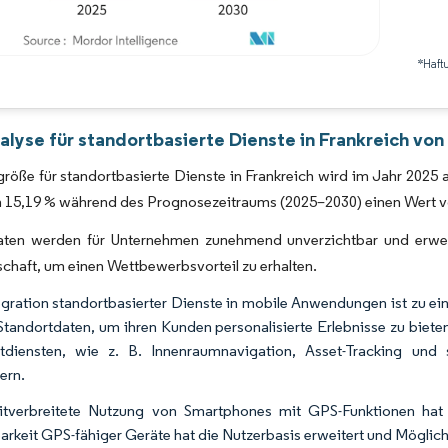
*Haft
Bild © Mordor Intelligence. Wiederverwendung erfordert Namensnennung gemäß 
lyse für standortbasierte Dienste in Frankreich von
röße für standortbasierte Dienste in Frankreich wird im Jahr 2025 a
15,19 % während des Prognosezeitraums (2025–2030) einen Wert von
aten werden für Unternehmen zunehmend unverzichtbar und erweite
chaft, um einen Wettbewerbsvorteil zu erhalten.
egration standortbasierter Dienste in mobile Anwendungen ist zu 
Standortdaten, um ihren Kunden personalisierte Erlebnisse zu biete
rtdiensten, wie z. B. Innenraumnavigation, Asset-Tracking und
ern.
itverbreitete Nutzung von Smartphones mit GPS-Funktionen hat 
arkeit GPS-fähiger Geräte hat die Nutzerbasis erweitert und Möglic