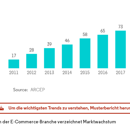
dor Intelligence. Wiederverwendung erfordert Namensnennung gemäß CC BY 4.0.
 der E-Commerce-Branche verzeichnet Marktwachstum