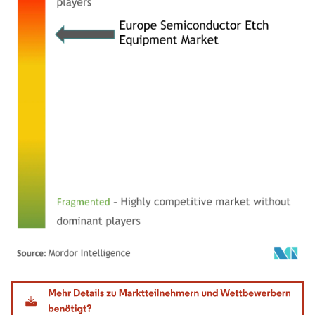
Bild © Mordor Intelligence. Wiederverwendung erfordert Namensnennung gemäß