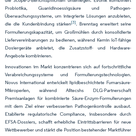
die Scope-3-Berichtspflichten unterliegen. Evonik kombiniert
Probiotika, Guanidinoessigsäure und Pathogen-
Überwachungssysteme, um integrierte Lösungen anzubieten,
[3]
die die Kundenbindung stärken
. Brenntag erweitert seine
Formulierungskapazität, um Großmühlen durch konsolidierte
Liefervereinbarungen zu bedienen, während Kemin IoT-fähige
Dosiergeräte anbietet, die Zusatzstoff- und Hardware-
Angebote kombinieren.
Innovationen im Markt konzentrieren sich auf fortschrittliche
Verabreichungssysteme und Formulierungstechnologien.
Novus International entwickelt lipidbeschichtete Fumarsäure-
Mikroperlen, während Alltecshs DLG-Partnerschaft
Premixanlagen für kombinierte Säure-Enzym-Formulierungen
mit dem Ziel einer verbesserten Pathogenkontrolle ausbaut.
Etablierte regulatorische Compliance, insbesondere durch
EFSA-Dossiers, schafft erhebliche Eintrittsbarrieren für neue
Wettbewerber und stärkt die Position bestehender Marktführer