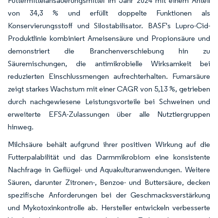
Futtermittelansäuerungsmittel im Jahr 2024 mit einem Anteil
von 34,3 % und erfüllt doppelte Funktionen als
Konservierungsstoff und Silostabilisator. BASF's Lupro-Cid-
Produktlinie kombiniert Ameisensäure und Propionsäure und
demonstriert die Branchenverschiebung hin zu
Säuremischungen, die antimikrobielle Wirksamkeit bei
reduzierten Einschlussmengen aufrechterhalten. Fumarsäure
zeigt starkes Wachstum mit einer CAGR von 5,13 %, getrieben
durch nachgewiesene Leistungsvorteile bei Schweinen und
erweiterte EFSA-Zulassungen über alle Nutztiergruppen
hinweg.
Milchsäure behält aufgrund ihrer positiven Wirkung auf die
Futterpalabilität und das Darmmikrobiom eine konsistente
Nachfrage in Geflügel- und Aquakulturanwendungen. Weitere
Säuren, darunter Zitronen-, Benzoe- und Buttersäure, decken
spezifische Anforderungen bei der Geschmacksverstärkung
und Mykotoxinkontrolle ab. Hersteller entwickeln verbesserte