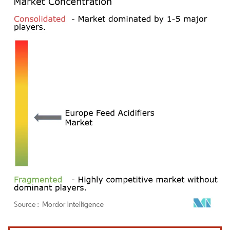
Bild © Mordor Intelligence. Wiederverwendung erfordert Namensnennung gemäß