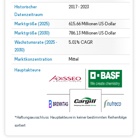
Historischer
2017 - 2023
Datenzeitraum
Marktgröße (2025)
615.66 Millionen US-Dollar
Marktgröße (2030)
786.13 Millionen US-Dollar
Wachstumsrate (2025 -
5.01% CAGR
2030)
Marktkonzentration
Mittel
Bild © Mordor Intelligence. Wiederverwendung erfordert Namensnennung gem
Hauptakteure
*Haftungsausschluss: Hauptakteure in keiner bestimmten Reihenfolge
sortiert