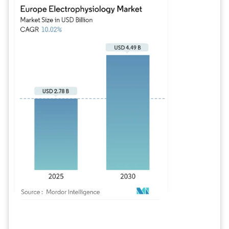
Bild © Mordor Intelligence. Wiederverwendung erfordert Namensnennung gem