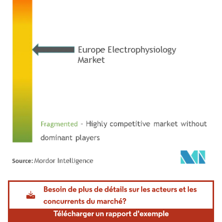
Image © Mordor Intelligence. La réutilisation nécessite une attribution sous CC BY 4.