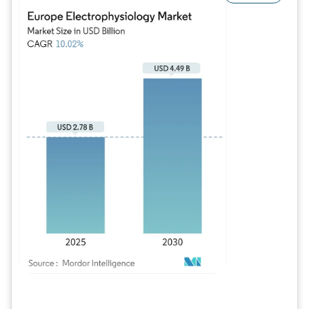
Image © Mordor Intelligence. La réutilisation nécessite une attribution sous CC BY