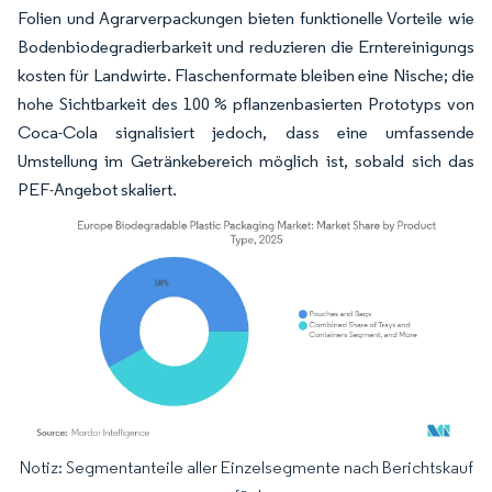
Folien und Agrarverpackungen bieten funktionelle Vorteile wie
Bodenbiodegradierbarkeit und reduzieren die Erntereinigungs
kosten für Landwirte. Flaschenformate bleiben eine Nische; die
hohe Sichtbarkeit des 100 % pflanzenbasierten Prototyps von
Coca-Cola signalisiert jedoch, dass eine umfassende
Umstellung im Getränkebereich möglich ist, sobald sich das
PEF-Angebot skaliert.
Notiz: Segmentanteile aller Einzelsegmente nach Berichtskauf
Bild © Mordor Intelligence. Wiederverwendung erfordert Namensnennung gemäß