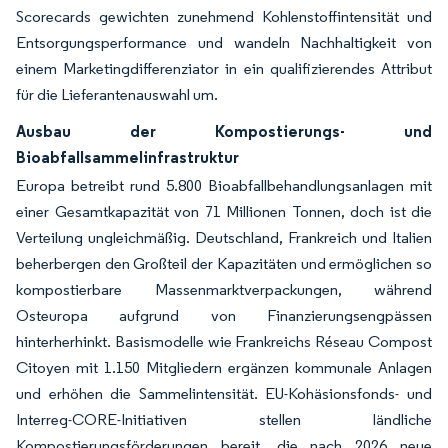
Scorecards gewichten zunehmend Kohlenstoffintensität und
Entsorgungsperformance und wandeln Nachhaltigkeit von
einem Marketingdifferenziator in ein qualifizierendes Attribut
für die Lieferantenauswahl um.
Ausbau der Kompostierungs- und
Bioabfallsammelinfrastruktur
Europa betreibt rund 5.800 Bioabfallbehandlungsanlagen mit
einer Gesamtkapazität von 71 Millionen Tonnen, doch ist die
Verteilung ungleichmäßig. Deutschland, Frankreich und Italien
beherbergen den Großteil der Kapazitäten und ermöglichen so
kompostierbare Massenmarktverpackungen, während
Osteuropa aufgrund von Finanzierungsengpässen
hinterherhinkt. Basismodelle wie Frankreichs Réseau Compost
Citoyen mit 1.150 Mitgliedern ergänzen kommunale Anlagen
und erhöhen die Sammelintensität.
EU-Kohäsionsfonds- und
Interreg-CORE-Initiativen stellen ländliche
Kompostierungsförderungen bereit, die nach 2026 neue