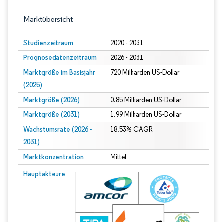
Marktübersicht
Studienzeitraum
2020 - 2031
Prognosedatenzeitraum
2026 - 2031
Marktgröße im Basisjahr
720 Milliarden US-Dollar
(2025)
Marktgröße (2026)
0.85 Milliarden US-Dollar
Marktgröße (2031)
1.99 Milliarden US-Dollar
Wachstumsrate (2026 -
18.53% CAGR
2031)
Marktkonzentration
Mittel
Bild © Mordor Intelligence. Wiederverwendung erfordert Namensnennung gem
Hauptakteure