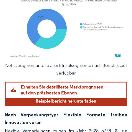
Notiz: Segmentanteile aller Einzelsegmente nach Berichtskauf
Bild © Mordor Intelligence. Wiederverwendung erfordert Namensnennung gemäß
verfügbar
Nach Verpackungstyp: Flexible Formate treiben
Innovation voran
Flexible Verpackungen trugen im Jahr 2025 57,91 % zur