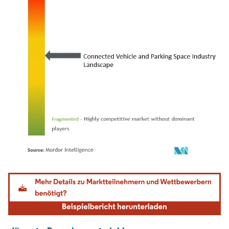
Bild © Mordor Intelligence. Wiederverwendung erfordert Namensnennung gemäß