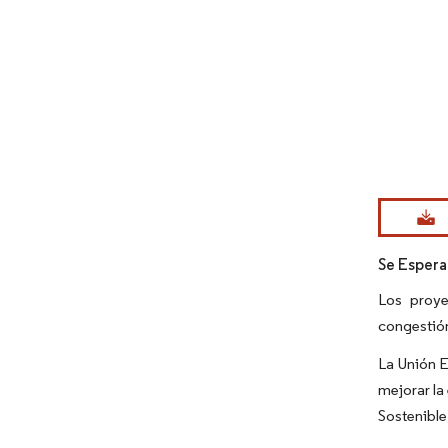
Imagen © Mo
Se Espera
Los proye
congestión
La Unión E
mejorar la
Sostenible