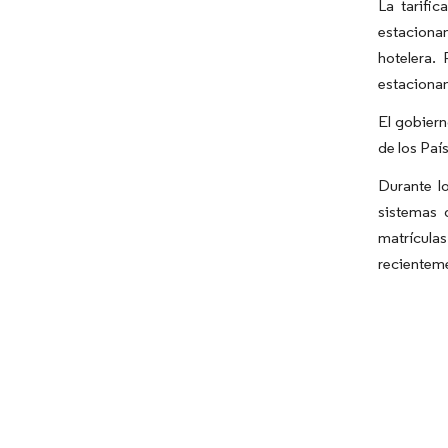
La tarifi
estacionam
hotelera.
estacionam
El gobiern
de los Paí
Durante l
sistemas 
matrículas
recienteme