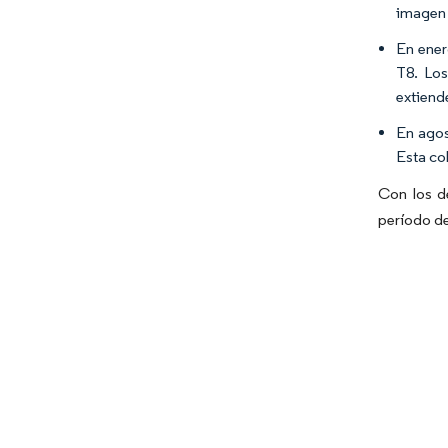
imagen 
En ener
T8. Los
extiend
En agos
Esta co
Con los d
período de