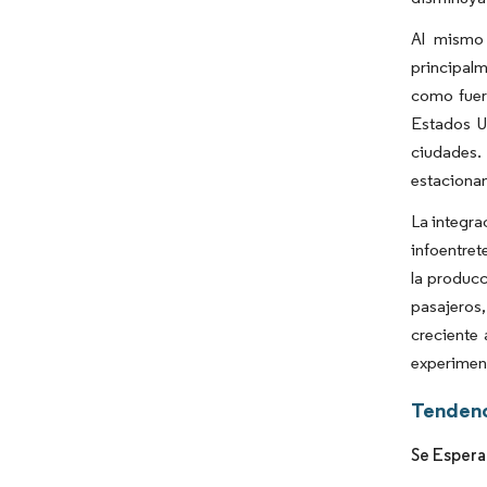
Al mismo 
principalm
como fuer
Estados U
ciudades.
estaciona
La integra
infoentret
la producc
pasajeros
creciente
experiment
Tendenc
Se Espera