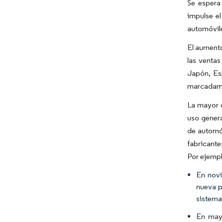
Se espera
impulse e
automóvil
El aumento
las ventas
Japón, Es
marcadame
La mayor c
uso genera
de automóv
fabricante
Por ejempl
En novi
nueva p
sistema
En mayo