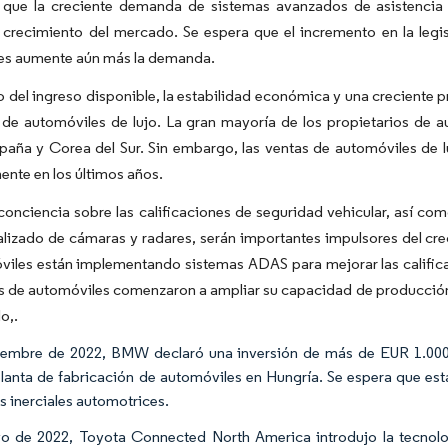
 que la creciente demanda de sistemas avanzados de asistencia
l crecimiento del mercado. Se espera que el incremento en la leg
es aumente aún más la demanda.
 del ingreso disponible, la estabilidad económica y una creciente p
 de automóviles de lujo. La gran mayoría de los propietarios de a
paña y Corea del Sur. Sin embargo, las ventas de automóviles de 
nte en los últimos años.
onciencia sobre las calificaciones de seguridad vehicular, así co
lizado de cámaras y radares, serán importantes impulsores del crec
iles están implementando sistemas ADAS para mejorar las calificac
s de automóviles comenzaron a ampliar su capacidad de producción 
o,.
embre de 2022, BMW declaró una inversión de más de EUR 1.000 m
lanta de fabricación de automóviles en Hungría. Se espera que es
s inerciales automotrices.
 de 2022, Toyota Connected North America introdujo la tecnolog