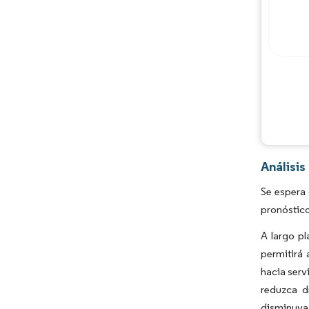
Análisi
Se espera
pronóstic
A largo pl
permitirá
hacia serv
reduzca d
disminuya 