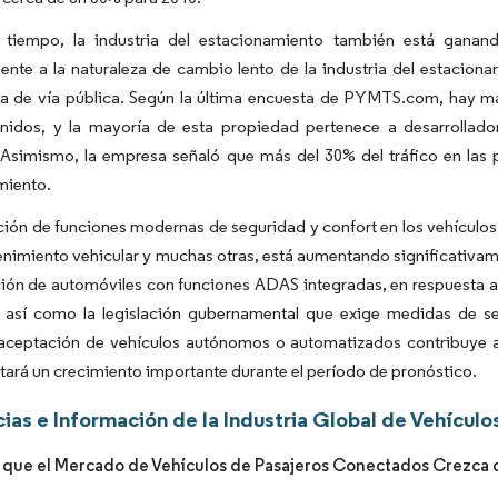
tiempo, la industria del estacionamiento también está ganan
ente a la naturaleza de cambio lento de la industria del estaciona
a de vía pública. Según la última encuesta de PYMTS.com, hay más
nidos, y la mayoría de esta propiedad pertenece a desarrollador
 Asimismo, la empresa señaló que más del 30% del tráfico en las
miento.
ción de funciones modernas de seguridad y confort en los vehículos
enimiento vehicular y muchas otras, está aumentando significativa
ión de automóviles con funciones ADAS integradas, en respuesta a 
, así como la legislación gubernamental que exige medidas de s
 aceptación de vehículos autónomos o automatizados contribuye a
ará un crecimiento importante durante el período de pronóstico.
ias e Información de la Industria Global de Vehícu
 que el Mercado de Vehículos de Pasajeros Conectados Crezca d