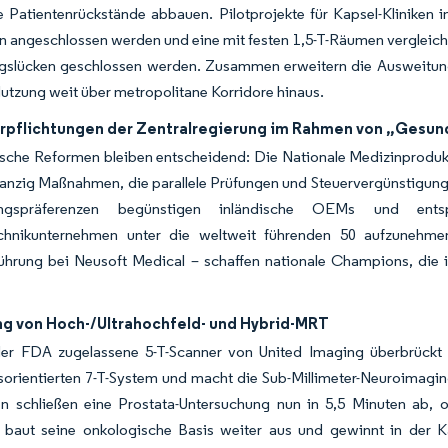
e Patientenrückstände abbauen. Pilotprojekte für Kapsel-Kliniken 
 angeschlossen werden und eine mit festen 1,5-T-Räumen vergleichba
gslücken geschlossen werden. Zusammen erweitern die Ausweitung
tzung weit über metropolitane Korridore hinaus.
erpflichtungen der Zentralregierung im Rahmen von „Gesun
ische Reformen bleiben entscheidend: Die Nationale Medizinprodu
anzig Maßnahmen, die parallele Prüfungen und Steuervergünstigung
ungspräferenzen begünstigen inländische OEMs und ent
chnikunternehmen unter die weltweit führenden 50 aufzunehmen.
ührung bei Neusoft Medical – schaffen nationale Champions, die i
ng von Hoch-/Ultrahochfeld- und Hybrid-MRT
er FDA zugelassene 5-T-Scanner von United Imaging überbrück
orientierten 7-T-System und macht die Sub-Millimeter-Neuroimaging 
en schließen eine Prostata-Untersuchung nun in 5,5 Minuten ab, 
aut seine onkologische Basis weiter aus und gewinnt in der K