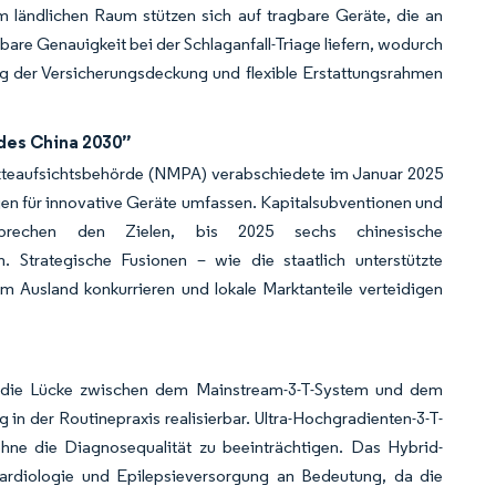
im ländlichen Raum stützen sich auf tragbare Geräte, die an
re Genauigkeit bei der Schlaganfall-Triage liefern, wodurch
 der Versicherungsdeckung und flexible Erstattungsrahmen
des China 2030”
kteaufsichtsbehörde (NMPA) verabschiedete im Januar 2025
en für innovative Geräte umfassen. Kapitalsubventionen und
sprechen den Zielen, bis 2025 sechs chinesische
 Strategische Fusionen – wie die staatlich unterstützte
m Ausland konkurrieren und lokale Marktanteile verteidigen
t die Lücke zwischen dem Mainstream-3-T-System und dem
in der Routinepraxis realisierbar. Ultra-Hochgradienten-3-T-
ohne die Diagnosequalität zu beeinträchtigen. Das Hybrid-
ardiologie und Epilepsieversorgung an Bedeutung, da die