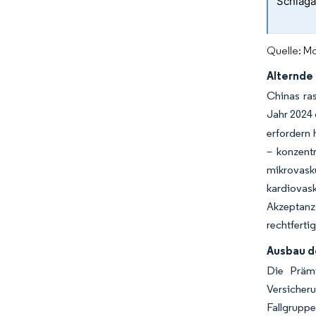
Schlaga
Quelle: Mo
Alternde
Chinas ras
Jahr 2024 
erfordern
– konzentr
mikrovask
kardiovas
Akzeptan
rechtferti
Ausbau d
Die Prämi
Versicher
Fallgrupp