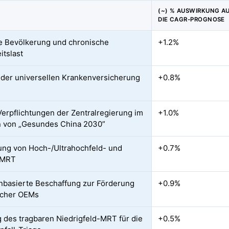
(~) % AUSWIRKUNG A
DIE CAGR-PROGNOSE
e Bevölkerung und chronische
+1.2%
itslast
der universellen Krankenversicherung
+0.8%
Verpflichtungen der Zentralregierung im
+1.0%
 von „Gesundes China 2030”
ung von Hoch-/Ultrahochfeld- und
+0.7%
-MRT
basierte Beschaffung zur Förderung
+0.9%
scher OEMs
g des tragbaren Niedrigfeld-MRT für die
+0.5%