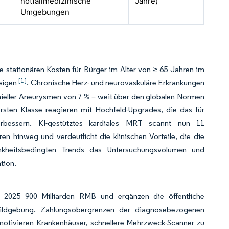
notfallmedizinische
Jahre)
Umgebungen
e stationären Kosten für Bürger im Alter von ≥ 65 Jahren im
[1]
teigen
. Chronische Herz- und neurovaskuläre Erkrankungen
nieller Aneurysmen von 7 % – weit über den globalen Normen
ersten Klasse reagieren mit Hochfeld-Upgrades, die das für
 verbessern. KI-gestütztes kardiales MRT scannt nun 11
n hinweg und verdeutlicht die klinischen Vorteile, die die
kheitsbedingten Trends das Untersuchungsvolumen und
tion.
r 2025 900 Milliarden RMB und ergänzen die öffentliche
 Bildgebung. Zahlungsobergrenzen der diagnosebezogenen
otivieren Krankenhäuser, schnellere Mehrzweck-Scanner zu