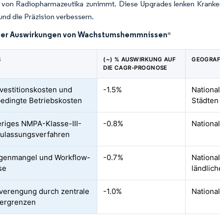
 von Radiopharmazeutika zunimmt. Diese Upgrades lenken Kranken
und die Präzision verbessern.
der Auswirkungen von Wachstumshemmnissen
*
S
(~) % AUSWIRKUNG AUF
GEOGRAF
DIE CAGR-PROGNOSE
vestitionskosten und
-1.5%
Nationa
edingte Betriebskosten
Städten
riges NMPA-Klasse-III-
-0.8%
Nationa
ulassungsverfahren
ogenmangel und Workflow-
-0.7%
Nationa
se
ländlic
erengung durch zentrale
-1.0%
Nationa
bergrenzen