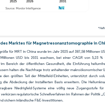
*Haft
 des Marktes für Magnetresonanztomographie in Chi
röße für MRT in China wurde im Jahr 2025 auf 387,58 Millionen US
 Millionen USD bis 2031 wachsen, bei einer CAGR von 5,23 % 
im Bereich der öffentlichen Gesundheit, die Einführung heliumfr
sern halten die Nachfrage trotz anhaltender makroökonomischer Uns
le den größten Teil der Mittelfeld-Einheiten, unterstützt durch v
ig die Abdeckung der installierten Basis erweitern. Die Heliumkna
ragbare Niedrigfeld-Systeme eine völlig neue Zugangsstufe für 
h verkürzen regulatorische Schnellverfahren im Rahmen der Politik 
d sichern inländische F&E-Investitionen.