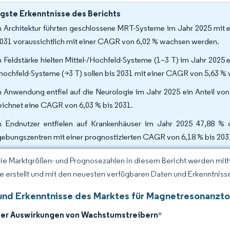
gste Erkenntnisse des Berichts
 Architektur führten geschlossene MRT-Systeme im Jahr 2025 mit 
2031 voraussichtlich mit einer CAGR von 6,02 % wachsen werden.
 Feldstärke hielten Mittel-/Hochfeld-Systeme (1–3 T) im Jahr 2025
ahochfeld-Systeme (>3 T) sollen bis 2031 mit einer CAGR von 5,63 %
 Anwendung entfiel auf die Neurologie im Jahr 2025 ein Anteil vo
eichnet eine CAGR von 6,03 % bis 2031.
 Endnutzer entfielen auf Krankenhäuser im Jahr 2025 47,88 % 
gebungszentren mit einer prognostizierten CAGR von 6,18 % bis 203
Die Marktgrößen- und Prognosezahlen in diesem Bericht werden mit
ce erstellt und mit den neuesten verfügbaren Daten und Erkenntnissen
und Erkenntnisse des Marktes für Magnetresonanzto
der Auswirkungen von Wachstumstreibern
*