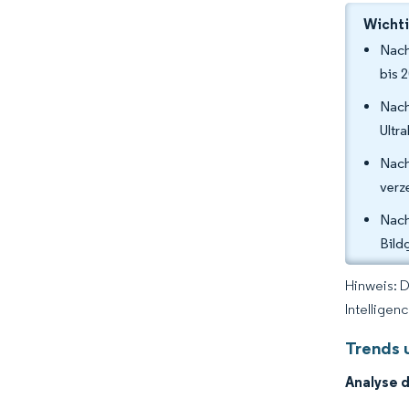
Wichti
Nach
bis 
Nach
Ultr
Nach
verz
Nach
Bild
Hinweis: 
Intelligen
Trends 
Analyse 