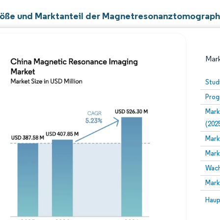
öße und Marktanteil der Magnetresonanztomographi
Mark
Stud
Prog
Mark
(202
Mark
Mark
Bild © Mordor Intelligence. Wiederverwendung erfor
Wach
Mark
Bild 
Haup