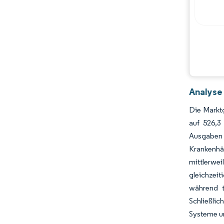
Analyse
Die Marktg
auf 526,3
Ausgaben 
Krankenhäu
mittlerwei
gleichzeit
während t
Schließlic
Systeme un