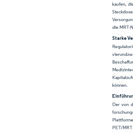
kaufen, di
Steckdosen
Versorgun
die MRT-Nu
Starke V
Regulator
vierundzw
Beschaff
Medizinte
Kapitalzuf
können.
Einführu
Der von d
forschungs
Plattform
PET/MRT b