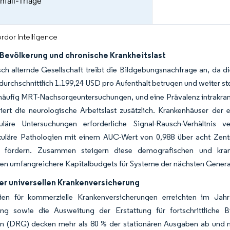
nfall-Triage
rdor Intelligence
 Bevölkerung und chronische Krankheitslast
ch alternde Gesellschaft treibt die Bildgebungsnachfrage an, da di
durchschnittlich 1.199,24 USD pro Aufenthalt betrugen und weiter s
 häufig MRT-Nachsorgeuntersuchungen, und eine Prävalenz intrakra
iert die neurologische Arbeitslast zusätzlich. Krankenhäuser der 
uläre Untersuchungen erforderliche Signal-Rausch-Verhältnis
kuläre Pathologien mit einem AUC-Wert von 0,988 über acht Zentre
z fördern. Zusammen steigern diese demografischen und kran
gen umfangreichere Kapitalbudgets für Systeme der nächsten Genera
er universellen Krankenversicherung
en für kommerzielle Krankenversicherungen erreichten im Jah
ung sowie die Ausweitung der Erstattung für fortschrittliche
en (DRG) decken mehr als 80 % der stationären Ausgaben ab und m