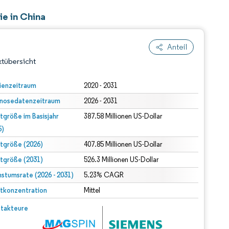
e in China
Anteil
tübersicht
ienzeitraum
2020 - 2031
nosedatenzeitraum
2026 - 2031
tgröße im Basisjahr
387.58 Millionen US-Dollar
5)
tgröße (2026)
407.85 Millionen US-Dollar
tgröße (2031)
526.3 Millionen US-Dollar
dert Namensnennung gemäß CC BY 4.0.
stumsrate (2026 - 2031)
5.23% CAGR
tkonzentration
Mittel
© Mordor Intelligence. Wiederverwendung erfordert Namensnennung gemäß CC BY 4.0.
takteure