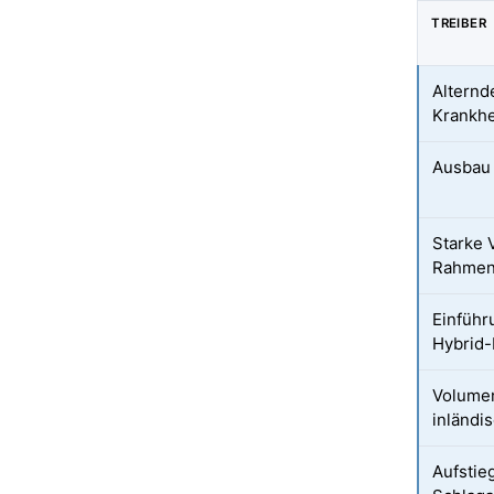
TREIBER
Alternd
Krankhe
Ausbau 
Starke 
Rahmen
Einführ
Hybrid
Volumen
inländi
Aufstie