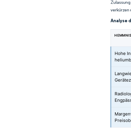
Zulassung
verkürzen 
Analyse 
HEMMNI
Hohe In
heliumb
Langwie
Gerätez
Radiol
Engpäs
Margenv
Preiso