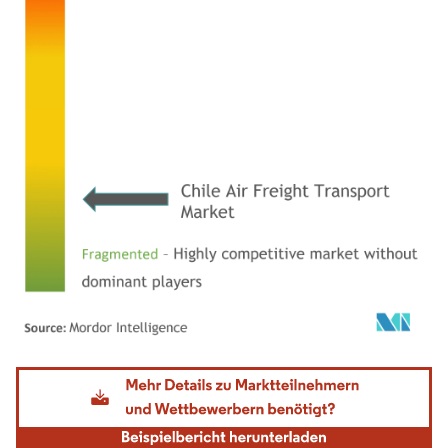
Bild © Mordor Intelligence. Wiederverwendung erfordert Namensnennung gemäß