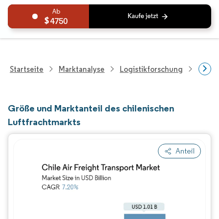
4750
Startseite
Marktanalyse
Logistikforschung
Frach
Größe und Marktanteil des chilenischen
Luftfrachtmarkts
Anteil