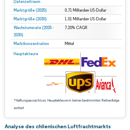
Datenzeitraum
Marktgröße (2025)
0.71 Milliarden US-Dollar
Marktgröße (2030)
1.01 Milliarden US-Dollar
Wachstumsrate (2025 -
7.20% CAGR
2030)
Marktkonzentration
Mittel
Bild © Mordor Intelligence. Wiederverwendung erfordert Namensnennung gem
Hauptakteure
*Haftungsausschluss: Hauptakteure in keiner bestimmten Reihenfolge
sortiert
Analyse des chilenischen Luftfrachtmarkts