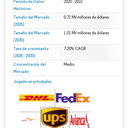
Período de Datos
2020 - 2023
Históricos
Tamaño del Mercado
0.71 Mil millones de dólares
(2025)
Tamaño del Mercado
1.01 Mil millones de dólares
(2030)
Tasa de crecimiento
7.20% CAGR
(2025 - 2030)
Concentración del
Medio
Mercado
Imagen © Mordor Intelligence. El uso requiere atribución según CC BY 4.0.
Jugadores principales