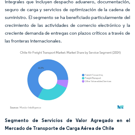
integrales que incluyen despacho aduanero, documentación,
seguro de carga y servicios de optimización de la cadena de
suministro. El segmento se ha beneficiado particularmente del
crecimiento de las actividades de comercio electrónico y la
creciente demanda de entregas con plazos críticos a través de
las fronteras internacionales.
Imagen © Mordor Intelligence. El uso requiere atribución según CC BY 4.0.
Segmento de Servicios de Valor Agregado en el
Mercado de Transporte de Carga Aérea de Chile