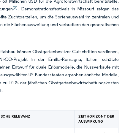
 Millionen USD für die Agroforstwirtschaft bereitstellte,
[2]
stungen
. Demonstrationsfestivals in Missouri zeigen das
lte Zuchtparzellen, um die Sortenauswahl im zentralen und
tzen die Flächenausweitung und verbreitern den geografischen
ffabbau können Obstgartenbesitzer Gutschriften verdienen,
CO-Projekt in der Emilia-Romagna, Italien, schätzte
inen Entwurf für duale Erlösmodelle, die Nussverkäufe mit
nd ausgewählten US-Bundesstaaten erproben ähnliche Modelle,
is zu 10 % der jährlichen Obstgartenbewirtschaftungskosten
t.
ISCHE RELEVANZ
ZEITHORIZONT DER
AUSWIRKUNG