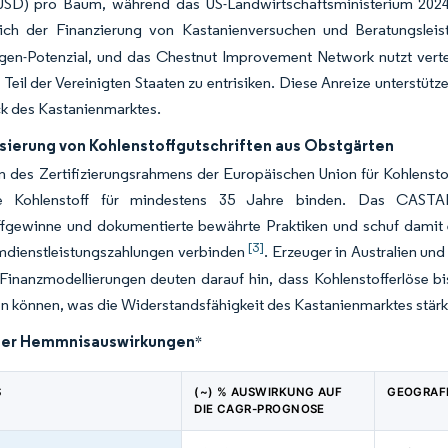
SD) pro Baum, während das US-Landwirtschaftsministerium 2024 60
ßlich der Finanzierung von Kastanienversuchen und Beratungslei
gen-Potenzial, und das Chestnut Improvement Network nutzt vertei
 Teil der Vereinigten Staaten zu entrisiken. Diese Anreize unterstü
k des Kastanienmarktes.
sierung von Kohlenstoffgutschriften aus Obstgärten
 des Zertifizierungsrahmens der Europäischen Union für Kohlensto
e Kohlenstoff für mindestens 35 Jahre binden. Das CASTANI-
ffgewinne und dokumentierte bewährte Praktiken und schuf damit e
[3]
dienstleistungszahlungen verbinden
. Erzeuger in Australien u
Finanzmodellierungen deuten darauf hin, dass Kohlenstofferlöse b
n können, was die Widerstandsfähigkeit des Kastanienmarktes stärk
der Hemmnisauswirkungen
*
S
(~) % AUSWIRKUNG AUF
GEOGRAF
DIE CAGR-PROGNOSE