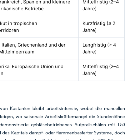
 Frankreich, Spanien und kleinere
Mittelfristig (2–4
rikanische Betriebe
Jahre)
akut in tropischen
Kurzfristig (≤ 2
orridoren
Jahre)
 Italien, Griechenland und der
Langfristig (≥ 4
 Mittelmeerraum
Jahre)
rika, Europäische Union und
Mittelfristig (2–4
en
Jahre)
on Kastanien bleibt arbeitsintensiv, wobei die manuellen
eigen, wo saisonale Arbeitskräftemangel die Stundenlöhne
demonstrierte gebläsebetriebenes Aufprallschälen mit 150
nd des Kapitals dampf- oder flammenbasierter Systeme, doch