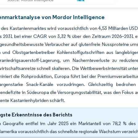
enmarktanalyse von Mordor Intelligence
des Kastanienmarktes wird voraussichtlich von 4,53 Milliarden USD
bis 2031 bei einer CAGR von 3,32 % über den Zeitraum 2026–2031 e
 gesundheitsbewusste Verbraucher auf glutenfreie Nussproteine ums
en und Obstgartenbetreiber Kohlenstoffgutschriften aus langlebi
traniedrigsauerstoff-Lagerung, um Nachernteverluste zu reduzie
irtschaftsanreize schnell skalieren. Die Wettbewerbsintensität unte
iniert die Rohproduktion, Europa führt bei der Premiumverarbeitu
genstarke Snack-Kanäle vorzudringen. Gleichzeitig bedrohen 
endefizite in Südeuropa die Versorgungsstabilität, was den Fokus
tente Kastanienhybriden schärft.
gste Erkenntnisse des Berichts
 Geografie entfiel im Jahr 2025 ein Marktanteil von 78,2 % des
amerika voraussichtlich das schnellste regionale Wachstum verzeich