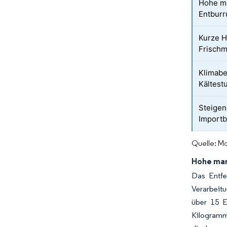
Hohe m
Entbur
Kurze H
Frischm
Klimabe
Kältest
Steigen
Importb
Quelle: Mo
Hohe man
Das Entfe
Verarbeit
über 15 E
Kilogramm