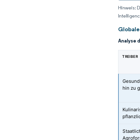
Hinweis: 
Intelligen
Globale
Analyse 
TREIBER
Gesundh
hin zu 
Kulinar
pflanzl
Staatli
Agrofor