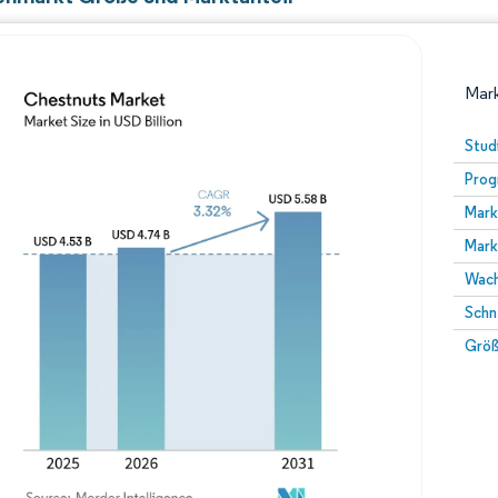
Mark
Stud
Prog
Mark
Mark
Wach
Schn
Bild © Mordor Intelligence. Wiederverwendung erfor
Größ