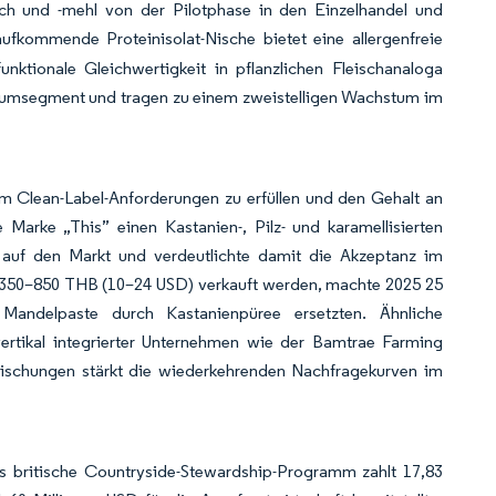
ilch und -mehl von der Pilotphase in den Einzelhandel und
aufkommende Proteinisolat-Nische bietet eine allergenfreie
nktionale Gleichwertigkeit in pflanzlichen Fleischanaloga
iumsegment und tragen zu einem zweistelligen Wachstum im
m Clean-Label-Anforderungen zu erfüllen und den Gehalt an
Marke „This” einen Kastanien-, Pilz- und karamellisierten
 auf den Markt und verdeutlichte damit die Akzeptanz im
r 350–850 THB (10–24 USD) verkauft werden, machte 2025 25
ndelpaste durch Kastanienpüree ersetzten. Ähnliche
ertikal integrierter Unternehmen wie der Bamtrae Farming
Mischungen stärkt die wiederkehrenden Nachfragekurven im
s britische Countryside-Stewardship-Programm zahlt 17,83