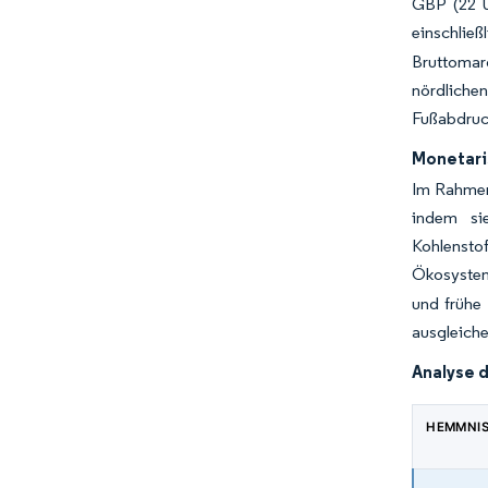
GBP (22 U
einschlie
Bruttomar
nördlichen
Fußabdruc
Monetari
Im Rahmen
indem si
Kohlensto
Ökosystem
und frühe 
ausgleiche
Analyse 
HEMMNI