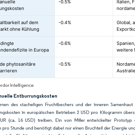
anuelle
-0.5%
Italien,
rungskosten
nordame
altbarkeit auf dem
-0.4%
Global, 
arkt ohne Kühlung
Exportk
dingte
-0.6%
Spanien,
undendefizite in Europa
weitere
de phytosanitäre
-0.5%
Nordame
arrieren
Australi
rdor Intelligence
uelle Entburrungskosten
rnen des stacheligen Fruchtbechers und der inneren Samenhaut v
ungskosten in europäischen Betrieben 2 USD pro Kilogramm überst
UR (ca. 16 USD) treiben. Ein von Miller entwickelter Prototyp 
 pro Stunde und benötigt dabei nur einen Bruchteil der Energie u