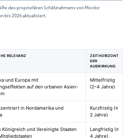
hilfe des proprietären Schätzrahmens von Mordor
 bis 2026 aktualisiert.
CHE RELEVANZ
ZEITHORIZONT
DER
AUSWIRKUNG
a und Europa mit
Mittelfristig
ngseffekten auf den urbanen Asien-
(2–4 Jahre)
um
nzentriert in Nordamerika und
Kurzfristig (≤
a
2 Jahre)
s Königreich und Vereinigte Staaten
Langfristig (≥
itgliedstaaten
4 Jahre)