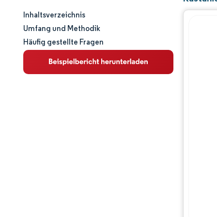
Inhaltsverzeichnis
Marktgröße und -anteil
Umfang und Methodik
Häufig gestellte Fragen
Marktanalyse
Trends und Einblicke
Geografische Analyse
Regulatorisches Umfeld
Wertschöpfungskettenanalyse
Wettbewerbslandschaft
Chancen & Aussichten
Branchenentwicklungen