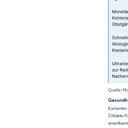
Monetar
Kohlens
Obstgä
Schnell
ökologi
Kastani
Ultrani
zur Red
Nachern
Quelle: Mo
Gesundhe
Kastanien 
Zöliakie-
amerikanis