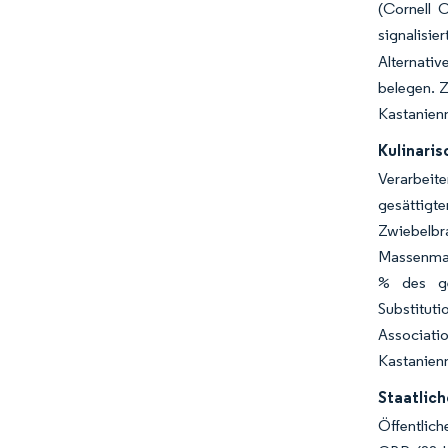
(Cornell 
signalisi
Alternati
belegen. 
Kastanienm
Kulinaris
Verarbeit
gesättigt
Zwiebelbr
Massenmar
% des ge
Substitut
Associati
Kastanien
Staatlic
Öffentlic