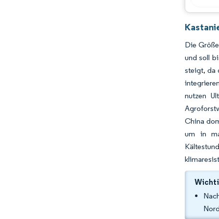
Kastani
Die Größe 
und soll 
steigt, da
integrier
nutzen Ul
Agroforstw
China dom
um in mar
Kältestund
klimaresis
Wichti
Nach
Nord