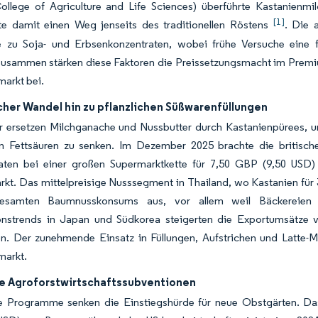
College of Agriculture and Life Sciences) überführte Kastanienm
[1]
erte damit einen Weg jenseits des traditionellen Röstens
. Die 
ve zu Soja- und Erbsenkonzentraten, wobei frühe Versuche eine fu
Zusammen stärken diese Faktoren die Preissetzungsmacht im Prem
arkt bei.
cher Wandel hin zu pflanzlichen Süßwarenfüllungen
er ersetzen Milchganache und Nussbutter durch Kastanienpürees, u
en Fettsäuren zu senken. Im Dezember 2025 brachte die britische 
aten bei einer großen Supermarktkette für 7,50 GBP (9,50 USD)
kt. Das mittelpreisige Nusssegment in Thailand, wo Kastanien fü
samten Baumnusskonsums aus, vor allem weil Bäckereien Ma
ionstrends in Japan und Südkorea steigerten die Exportumsätze v
on. Der zunehmende Einsatz in Füllungen, Aufstrichen und Latte-
markt.
he Agroforstwirtschaftssubventionen
he Programme senken die Einstiegshürde für neue Obstgärten. Da