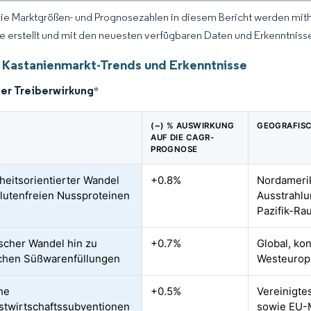
Die Marktgrößen- und Prognosezahlen in diesem Bericht werden mit
ce erstellt und mit den neuesten verfügbaren Daten und Erkenntnissen
 Kastanienmarkt-Trends und Erkenntnisse
der Treiberwirkung
*
(~) % AUSWIRKUNG
GEOGRAFIS
AUF DIE CAGR-
PROGNOSE
eitsorientierter Wandel
+0.8%
Nordamerik
glutenfreien Nussproteinen
Ausstrahlu
Pazifik-Ra
ischer Wandel hin zu
+0.7%
Global, ko
ichen Süßwarenfüllungen
Westeurop
che
+0.5%
Vereinigte
stwirtschaftssubventionen
sowie EU-M