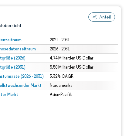
Anteil
tübersicht
ienzeitraum
2021 - 2031
nosedatenzeitraum
2026 - 2031
tgröße (2026)
4.74 Milliarden US-Dollar
tgröße (2031)
5.58 Milliarden US-Dollar
stumsrate (2026 - 2031)
3.32% CAGR
ellstwachsender Markt
dert Namensnennung gemäß CC BY 4.0.
Nordamerika
ter Markt
Asien-Pazifik