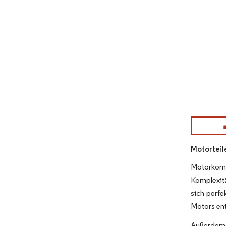
Bild © Mor
Motorteil
Motorkomp
Komplexitä
sich perfe
Motors en
Außerdem 