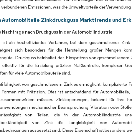
e verbundenen Emissionen, was die Umweltvorteile der Verwendung von
en Automobilteile Zinkdruckguss Markttrends und Er
 Nachfrage nach Druckguss in der Automobilindustrie
 ist ein hocheffizientes Verfahren, bei dem geschmolzenes Zink
ignet sich besonders für die Herstellung großer Mengen kom
engüte. Druckguss beinhaltet das Einspritzen von geschmolzenem Z
 effektiv für die Erzielung präziser Maßkontrolle, komplexer Ge
ten für viele Automobilbauteile sind.
eßfähigkeit von geschmolzenem Zink es ermöglicht, komplizierte Form
 Formen mit Präzision. Dies ist entscheidend für Automobilteile
 zusammenwirken müssen. Zinklegierungen, bekannt für ihre hohe
anwendungen mechanischer Beanspruchung, Vibration oder Stößen a
rlässigkeit von Teilen, die in der Automobilindustrie uner
nsbeständigkeit von Zink die Langlebigkeit von Automobilb
edingungen ausgesetzt sind. Diese Eigenschaft ist besonders wicht