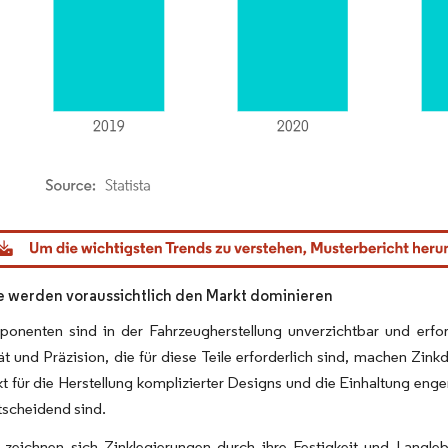
dor Intelligence. Wiederverwendung erfordert Namensnennung gemäß CC BY 4.0.
e werden voraussichtlich den Markt dominieren
onenten sind in der Fahrzeugherstellung unverzichtbar und erfor
t und Präzision, die für diese Teile erforderlich sind, machen Zin
kt für die Herstellung komplizierter Designs und die Einhaltung en
tscheidend sind.
zeichnen sich Zinklegierungen durch ihre Festigkeit und Langlebi