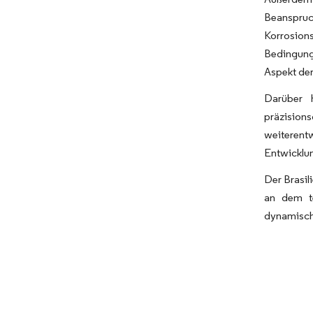
Beanspruc
Korrosion
Bedingunge
Aspekt der
Darüber h
präzision
weiterent
Entwicklun
Der Brasil
an dem te
dynamisch