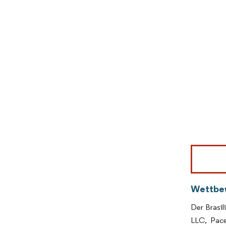
Bild © Mor
Wettbe
Der Brasil
LLC, Pace