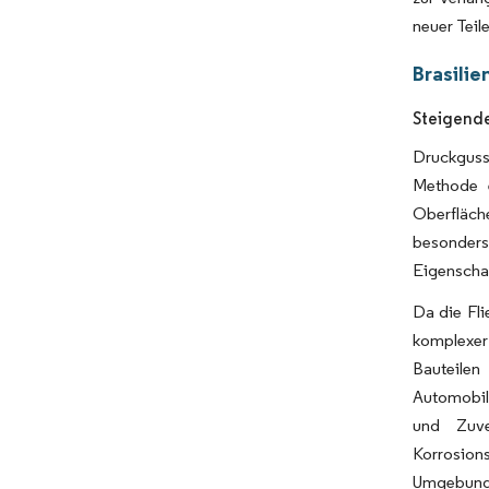
neuer Teil
Brasili
Steigende
Druckguss
Methode e
Oberfläch
besonders
Eigenschaf
Da die Fli
komplexer
Bauteilen
Automobil
und Zuve
Korrosio
Umgebungsb