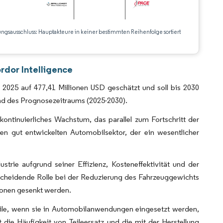
ungsausschluss: Hauptakteure in keiner bestimmten Reihenfolge sortiert
CC BY 4.0.
rdor Intelligence
 2025 auf 477,41 Millionen USD geschätzt und soll bis 2030
nd des Prognosezeitraums (2025-2030).
kontinuierliches Wachstum, das parallel zum Fortschritt der
nen gut entwickelten Automobilsektor, der ein wesentlicher
trie aufgrund seiner Effizienz, Kosteneffektivität und der
ntscheidende Rolle bei der Reduzierung des Fahrzeuggewichts
sionen gesenkt werden.
teile, wenn sie in Automobilanwendungen eingesetzt werden,
die Häufigkeit von Teileersatz und die mit der Herstellung