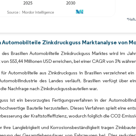
*Haft
Bild © Mordor Intelligence. Wiederverwendung erfordert Namensnennung gemäß 
en Automobilteile Zinkdruckguss Marktanalyse von Mo
 des Brasilien Automobilteile Zinkdruckguss Marktes wird im Jahr
 von 553,44 Millionen USD erreichen, bei einer CAGR von 3% währe
für Automobilteile aus Zinkdruckguss in Brasilien verzeichnet ein 
utomobilindustrie des Landes verläuft. Brasilien verfügt über ei
r die Nachfrage nach Zinkdruckgussbauteilen war.
uss ist ein bevorzugtes Fertigungsverfahren in der Automobilindus
 hochwertige Bauteile herzustellen. Dieses Verfahren spielt eine e
rbesserung der Kraftstoffeffizienz, wodurch folglich die CO2-Emis
ür ihre Langlebigkeit und Korrosionsbeständigkeit tragen Zinkbau
gerung der Gesamtlebensdauer von Fahrzeugen bei. Dies reduziert 