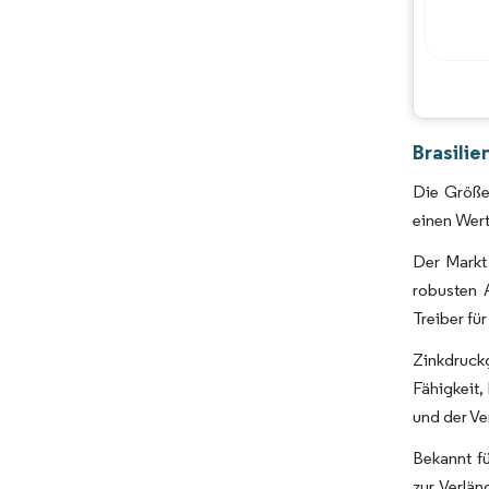
Brasili
Die Größe
einen Wert
Der Markt 
robusten A
Treiber fü
Zinkdruckg
Fähigkeit,
und der Ve
Bekannt f
zur Verlän