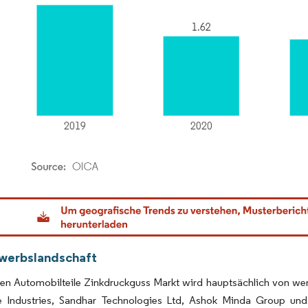
dor Intelligence. Wiederverwendung erfordert Namensnennung gemäß CC BY 4.0.
werbslandschaft
ien Automobilteile Zinkdruckguss Markt wird hauptsächlich von wen
 Industries, Sandhar Technologies Ltd, Ashok Minda Group un