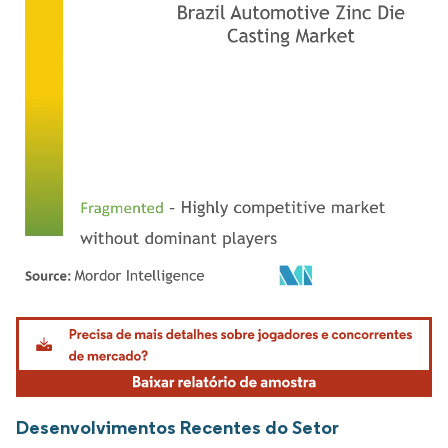
Imagem © Mordor Intelligence. O reuso requer atribuição conforme CC BY 4.0.
Desenvolvimentos Recentes do Setor