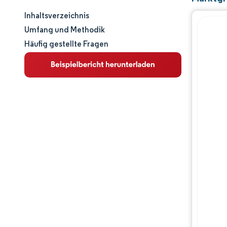
Inhaltsverzeichnis
Marktgröße und -anteil
Umfang und Methodik
Häufig gestellte Fragen
Marktanalyse
Trends und Einblicke
Segmentanalyse
Geografische Analyse
Regulatorisches Umfeld
Wettbewerbslandschaft
Hauptakteure
Chancen & Aussichten