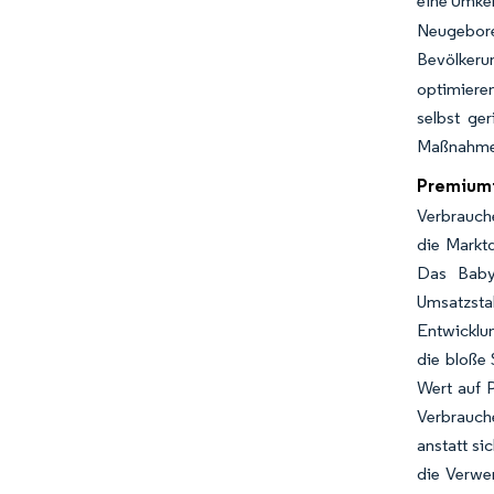
eine Umke
Neugebor
Bevölker
optimieren
selbst ge
Maßnahmen
Premiumi
Verbrauche
die Markt
Das Baby
Umsatzsta
Entwicklun
die bloße
Wert auf 
Verbrauch
anstatt si
die Verwen