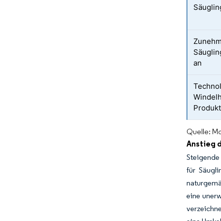
Säuglin
Zunehm
Säuglin
an
Technol
Windelh
Produkta
Quelle: Mo
Anstieg 
Steigende 
für Säugl
naturgemäß
eine uner
verzeichne