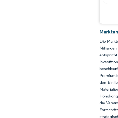
Branchenentwicklungen
Marktan
Die Markt
Milliarde
entsprich
Investiti
beschleuni
Premiumis
den Einfl
Materiali
Hongkong 
die Verei
Fortschri
strategis