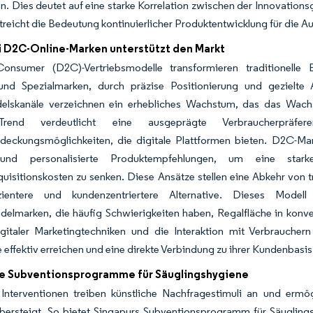
n. Dies deutet auf eine starke Korrelation zwischen der Innovatio
treicht die Bedeutung kontinuierlicher Produktentwicklung für die 
 D2C-Online-Marken unterstützt den Markt
-Consumer (D2C)-Vertriebsmodelle transformieren traditionelle
und Spezialmarken, durch präzise Positionierung und gezielte 
delskanäle verzeichnen ein erhebliches Wachstum, das das Wachst
rend verdeutlicht eine ausgeprägte Verbraucherpräfe
deckungsmöglichkeiten, die digitale Plattformen bieten. D2C-Ma
und personalisierte Produktempfehlungen, um eine star
isitionskosten zu senken. Diese Ansätze stellen eine Abkehr von t
izientere und kundenzentriertere Alternative. Dieses Model
ndelmarken, die häufig Schwierigkeiten haben, Regalfläche in kon
igitaler Marketingtechniken und die Interaktion mit Verbraucher
 effektiv erreichen und eine direkte Verbindung zu ihrer Kundenbasi
he Subventionsprogramme für Säuglingshygiene
e Interventionen treiben künstliche Nachfragestimuli an und erm
ersteigt. So bietet Singapurs Subventionsprogramm für Säuglingsp