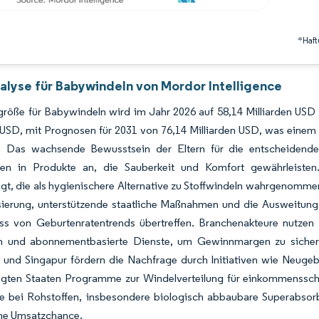
*Haft
alyse für Babywindeln von Mordor Intelligence
größe für Babywindeln wird im Jahr 2026 auf 58,14 Milliarden US
n USD, mit Prognosen für 2031 von 76,14 Milliarden USD, was ei
t. Das wachsende Bewusstsein der Eltern für die entscheidende
onen in Produkte an, die Sauberkeit und Komfort gewährleist
gt, die als hygienischere Alternative zu Stoffwindeln wahrgenomm
ierung, unterstützende staatliche Maßnahmen und die Ausweitung
uss von Geburtenratentrends übertreffen. Branchenakteure nutzen
en und abonnementbasierte Dienste, um Gewinnmargen zu sicher
und Singapur fördern die Nachfrage durch Initiativen wie Neuge
nigten Staaten Programme zur Windelverteilung für einkommenssc
tte bei Rohstoffen, insbesondere biologisch abbaubare Superabso
che Umsatzchance.