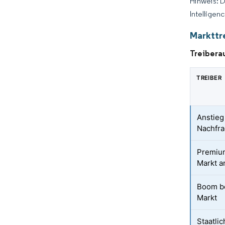
Hinweis: 
Intelligen
Markttr
Treibera
TREIBER
Anstieg
Nachfra
Premium
Markt a
Boom be
Markt
Staatli