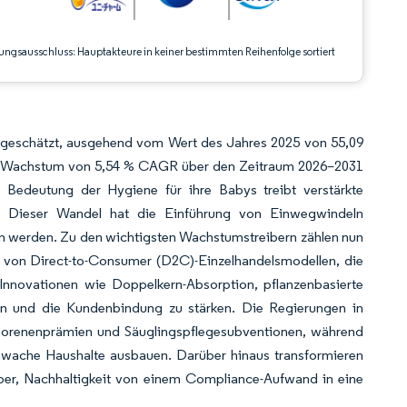
ungsausschluss: Hauptakteure in keiner bestimmten Reihenfolge sortiert
D geschätzt, ausgehend vom Wert des Jahres 2025 von 55,09
nem Wachstum von 5,54 % CAGR über den Zeitraum 2026–2031
 Bedeutung der Hygiene für ihre Babys treibt verstärkte
en. Dieser Wandel hat die Einführung von Einwegwindeln
en werden. Zu den wichtigsten Wachstumstreibern zählen nun
 von Direct-to-Consumer (D2C)-Einzelhandelsmodellen, die
 Innovationen wie Doppelkern-Absorption, pflanzenbasierte
n und die Kundenbindung zu stärken. Die Regierungen in
borenenprämien und Säuglingspflegesubventionen, während
hwache Haushalte ausbauen. Darüber hinaus transformieren
rber, Nachhaltigkeit von einem Compliance-Aufwand in eine