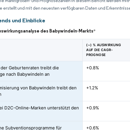
Die Marktgrößen- und Prognosezahlen in diesem Bericht werden mit
ce erstellt und mit den neuesten verfügbaren Daten und Erkenntnissen
ends und Einblicke
uswirkungsanalyse des Babywindeln-Markts
*
(~) % AUSWIRKUNG
AUF DIE CAGR-
PROGNOSE
 der Geburtenraten treibt die
+0.8%
ge nach Babywindeln an
isierung von Babywindeln treibt den
+1.2%
n
i D2C-Online-Marken unterstützt den
+0.9%
che Subventionsprogramme für
+0.6%