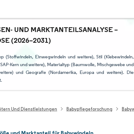
N- UND MARKTANTEILSANALYSE – W
 (2026–2031)
p (Stoffwindeln, Einwegwindeln und weitere), Stil (Klebewindeln,
-SAP-Kern und weitere), Materialtyp (Baumwolle, Mischgewebe und
weitere) und Geografie (Nordamerika, Europa und weitere). Die
.
tern Und Dienstleistungen
Babypflegeforschung
Babyw
öße und Marktanteil für Babywindeln