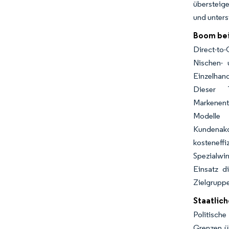
übersteige
und unters
Boom bei
Direct-to
Nischen- 
Einzelhan
Dieser T
Markenent
Modelle 
Kundenakqu
kosteneff
Spezialwi
Einsatz d
Zielgruppe
Staatlic
Politisch
Grenzen üb