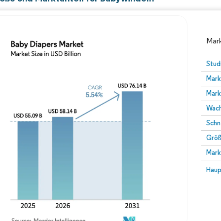
Mark
Stud
Mark
Mark
Wach
Schn
Größ
Bild © Mordor Intelligence. Wiederverwendung erfor
Mark
Bild 
Haup