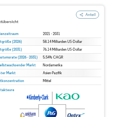
Anteil
tübersicht
ienzeitraum
2021 - 2031
tgröße (2026)
58.14 Milliarden US-Dollar
tgröße (2031)
76.14 Milliarden US-Dollar
stumsrate (2026 - 2031)
5.54% CAGR
ellstwachsender Markt
Nordamerika
ter Markt
Asien-Pazifik
dert Namensnennung gemäß CC BY 4.0.
tkonzentration
Mittel
© Mordor Intelligence. Wiederverwendung erfordert Namensnennung gemäß CC BY 4.0.
takteure