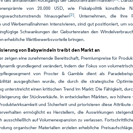
hr des anhaltenden Rückgangs der Geburtenraten markiert
. Darüb
enenprämie von 20.000 USD, wie Fiskalpolitik künstliche Na
[2]
ungswachstumstrends hinausgehen
. Unternehmen, die ihre P
 und Werbemaßnahmen intensivieren, sind gut positioniert, um von
ringfügige Schwankungen der Geburtenraten den Windelverbrauch 
 erhebliche Wettbewerbsvorteile bringen.
sierung von Babywindeln treibt den Markt an
r zeigen eine zunehmende Bereitschaft, Premiumpreise für Produkt
dynamik grundlegend verändert, indem der Fokus von volumetrische
pflegesegment von Procter & Gamble dient als Paradebeisp
bilität ausgeglichen wurde, die durch die strategische Optim
g unterstreicht einen kritischen Trend im Markt: Die Fähigkeit, du
 Steigerung der Stückverkäufe. In entwickelten Märkten, wo höher
Produktwirksamkeit und Sicherheit und priorisieren diese Attribu
erverhalten ermöglicht es Herstellern, die Auswirkungen steigen
ch ausschließlich auf Volumenexpansion zu verlassen. Fortschrittl
dung organischer Materialien erzielen erhebliche Preisaufschläge,