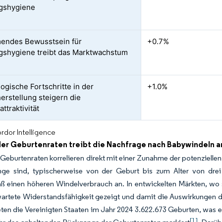
gshygiene
endes Bewusstsein für
+0.7%
gshygiene treibt das Marktwachstum
ogische Fortschritte in der
+1.0%
erstellung steigern die
ttraktivität
rdor Intelligence
der Geburtenraten treibt die Nachfrage nach Babywindeln a
Geburtenraten korrelieren direkt mit einer Zunahme der potenziell
inge sind, typischerweise von der Geburt bis zum Alter von dre
 einen höheren Windelverbrauch an. In entwickelten Märkten, wo si
wartete Widerstandsfähigkeit gezeigt und damit die Auswirkungen
ten die Vereinigten Staaten im Jahr 2024 3.622.673 Geburten, was 
[1]