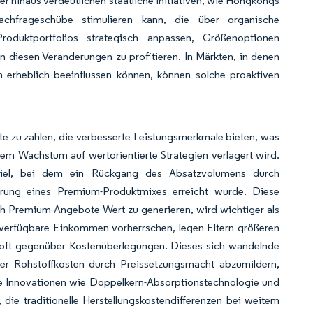
er hinaus verdeutlichen staatliche Initiativen, wie Hongkongs
chfrageschübe stimulieren kann, die über organische
roduktportfolios strategisch anpassen, Größenoptionen
 diesen Veränderungen zu profitieren. In Märkten, in denen
erheblich beeinflussen können, können solche proaktiven
e zu zahlen, die verbesserte Leistungsmerkmale bieten, was
m Wachstum auf wertorientierte Strategien verlagert wird.
iel, bei dem ein Rückgang des Absatzvolumens durch
ierung eines Premium-Produktmixes erreicht wurde. Diese
rch Premium-Angebote Wert zu generieren, wird wichtiger als
e verfügbare Einkommen vorherrschen, legen Eltern größeren
te oft gegenüber Kostenüberlegungen. Dieses sich wandelnde
der Rohstoffkosten durch Preissetzungsmacht abzumildern,
iche Innovationen wie Doppelkern-Absorptionstechnologie und
 die traditionelle Herstellungskostendifferenzen bei weitem