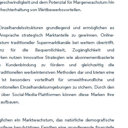
nsgeschwindigkeit und dem Potenzial für Margenwachstum hin
Aufrechterhaltung von Wettbewerbsvorteilen.
 Einzelhandelsstrukturen grundlegend und ermöglichen es
Ansprache strategisch Marktanteile zu gewinnen. Online-
um traditioneller Supermarktkanäle bei weitem übertrifft.
renz für die Bequemlichkeit, Zugänglichkeit und
rken nutzen innovative Strategien wie abonnementbasierte
ke Kundenbindung zu fördern und gleichzeitig die
raditionellen werbeintensiven Methoden dar und bieten eine
l ist besonders vorteilhaft für umweltfreundliche und
ventionellen Einzelhandelsumgebungen zu sichern. Durch den
n über Social-Media-Plattformen können diese Marken ihre
s aufbauen.
öglichen ein Marktwachstum, das natürliche demografische
flege berufstätigen Familien eine grundlegende finanzielle