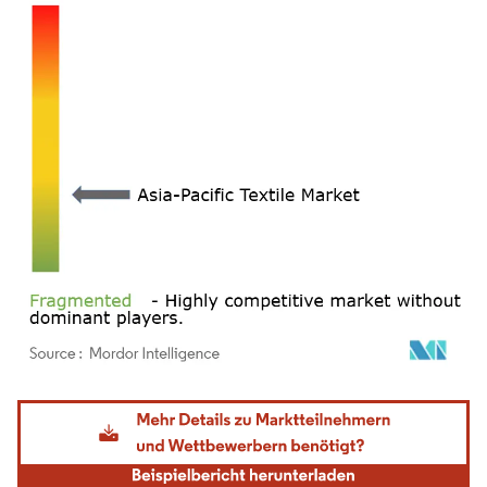
Bild © Mordor Intelligence. Wiederverwendung erfordert Namensnennung gemäß