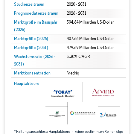
Studienzeitraum
2020 - 2031
Prognosedatenzeitraum
2026 - 2031
Marktgröße im Basisjahr
394.64 Milliarden US-Dollar
(2025)
Marktgröße (2026)
407.66 Milliarden US-Dollar
Marktgröße (2031)
479.69 Milliarden US-Dollar
Wachstumsrate (2026 -
3.30% CAGR
2031)
Marktkonzentration
Niedrig
Bild © Mordor Intelligence. Wiederverwendung erfordert Namensnennung gem
Hauptakteure
*Haftungsausschluss: Hauptakteure in keiner bestimmten Reihenfolge