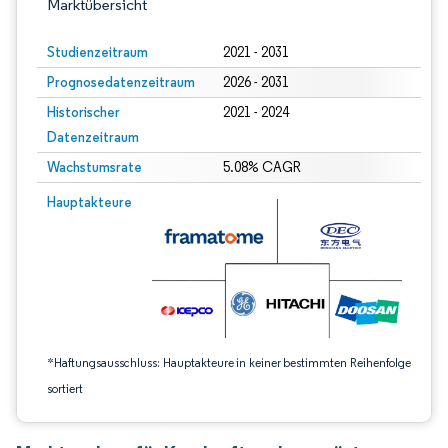
Marktübersicht
Studienzeitraum
2021 - 2031
Prognosedatenzeitraum
2026 - 2031
Historischer
2021 - 2024
Datenzeitraum
Wachstumsrate
5.08% CAGR
Bild © Mordor Intelligence. Wiederverwendung erfordert Namensnennung gem
Hauptakteure
*Haftungsausschluss: Hauptakteure in keiner bestimmten Reihenfolge
sortiert